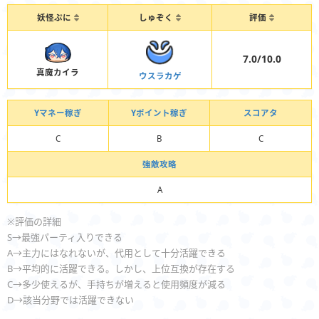
妖怪ぷに
しゅぞく
評価
7.0/10.0
真魔カイラ
ウスラカゲ
Yマネー稼ぎ
Yポイント稼ぎ
スコアタ
C
B
C
強敵攻略
A
※評価の詳細
S→最強パーティ入りできる
A→主力にはなれないが、代用として十分活躍できる
B→平均的に活躍できる。しかし、上位互換が存在する
C→多少使えるが、手持ちが増えると使用頻度が減る
D→該当分野では活躍できない