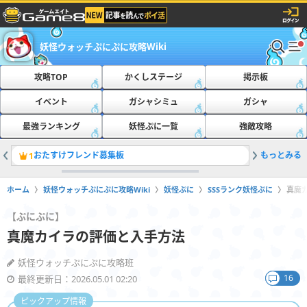
妖怪ウォッチぷにぷに攻略Wiki
攻略TOP
かくしステージ
掲示板
イベント
ガシャシミュ
ガシャ
最強ランキング
妖怪ぷに一覧
強敵攻略
おたすけフレンド募集板
もっとみる
ともだち
1
2
ホーム
妖怪ウォッチぷにぷに攻略Wiki
妖怪ぷに
SSSランク妖怪ぷに
真魔
【ぷにぷに】
真魔カイラの評価と入手方法
妖怪ウォッチぷにぷに攻略班
16
最終更新日：2026.05.01 02:20
ピックアップ情報