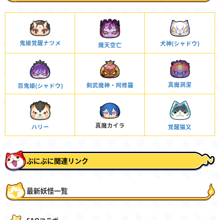
鬼姫覚醒ナツメ
犬神(シャドウ)
魔天空亡
真魔洞潔
剣武魔神・阿修羅
百鬼姫(シャドウ)
真魔カイラ
ハリー
覚醒猫又
ぷにぷに関連リンク
最新妖怪一覧