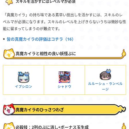
スキルを活かすにはレベルマが必須
「真魔カイラ」の持ち味である素早い技出しを活かすには、スキルのレ
ベルマが必須になります。スキルのレベルを上げきらないうちは微妙な性
能に留まってしまうのが難点です。
皆の真魔カイラの評価はコチラ（16）
真魔カイラと相性の良い妖怪ぷに
ルルーシュ・ランペル
イプシロン
シャドウ
ージ
真魔カイラのひっさつわざ
必殺技：2列のぷに消し+ボーナス玉生成