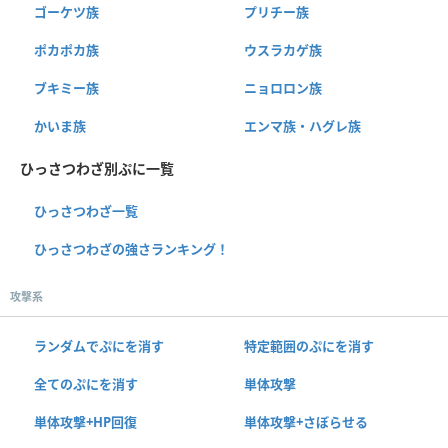
ゴーケツ族
プリチー族
ポカポカ族
ウスラカゲ族
ブキミー族
ニョロロン族
かいま族
エンマ族・ハグレ族
ひっさつわざ別ぷに一覧
ひっさつわざ一覧
ひっさつわざの強さランキング！
攻撃系
ランダムでぷにを消す
特定範囲のぷにを消す
全てのぷにを消す
単体攻撃
単体攻撃+HP回復
単体攻撃+さぼらせる