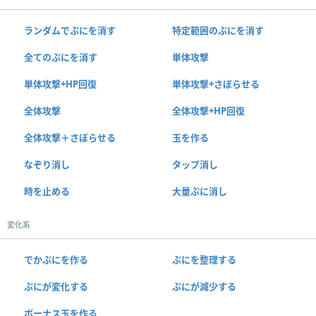
ランダムでぷにを消す
特定範囲のぷにを消す
全てのぷにを消す
単体攻撃
単体攻撃+HP回復
単体攻撃+さぼらせる
全体攻撃
全体攻撃+HP回復
全体攻撃＋さぼらせる
玉を作る
なぞり消し
タップ消し
時を止める
大量ぷに消し
変化系
でかぷにを作る
ぷにを整理する
ぷにが変化する
ぷにが減少する
ボーナス玉を作る