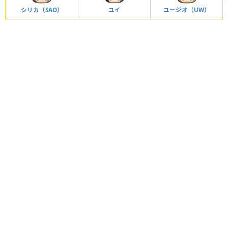
シリカ（SAO）
ユイ
ユージオ（UW）