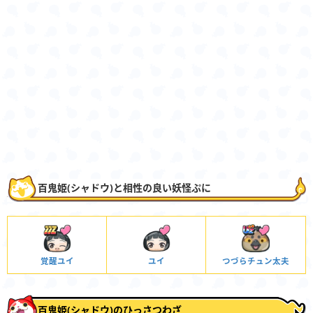
百鬼姫(シャドウ)と相性の良い妖怪ぷに
覚醒ユイ
ユイ
つづらチュン太夫
百鬼姫(シャドウ)のひっさつわざ