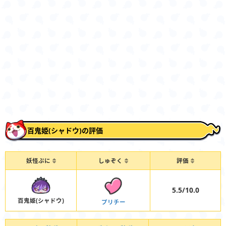
百鬼姫(シャドウ)の評価
妖怪ぷに
しゅぞく
評価
5.5/10.0
百鬼姫(シャドウ)
プリチー