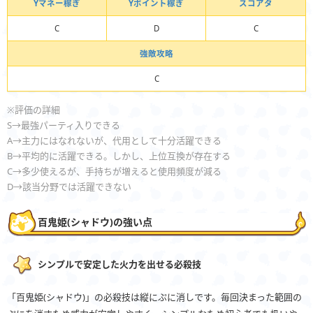
Yマネー稼ぎ
Yポイント稼ぎ
スコアタ
C
D
C
強敵攻略
C
※評価の詳細
S→最強パーティ入りできる
A→主力にはなれないが、代用として十分活躍できる
B→平均的に活躍できる。しかし、上位互換が存在する
C→多少使えるが、手持ちが増えると使用頻度が減る
D→該当分野では活躍できない
百鬼姫(シャドウ)の強い点
シンプルで安定した火力を出せる必殺技
「百鬼姫(シャドウ)」の必殺技は縦にぷに消しです。毎回決まった範囲の