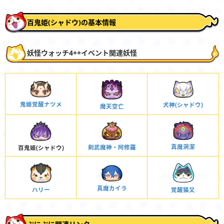
百鬼姫(シャドウ)の基本情報
妖怪ウォッチ4++イベント関連妖怪
鬼姫覚醒ナツメ
犬神(シャドウ)
魔天空亡
真魔洞潔
剣武魔神・阿修羅
百鬼姫(シャドウ)
真魔カイラ
ハリー
覚醒猫又