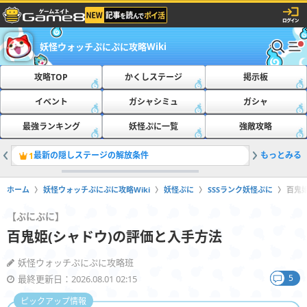
妖怪ウォッチぷにぷに攻略Wiki
攻略TOP
かくしステージ
掲示板
イベント
ガシャシミュ
ガシャ
最強ランキング
妖怪ぷに一覧
強敵攻略
最新の隠しステージの解放条件
もっとみる
おたすけ
1
2
ホーム
妖怪ウォッチぷにぷに攻略Wiki
妖怪ぷに
SSSランク妖怪ぷに
百鬼
【ぷにぷに】
百鬼姫(シャドウ)の評価と入手方法
妖怪ウォッチぷにぷに攻略班
5
最終更新日：2026.08.01 02:15
ピックアップ情報