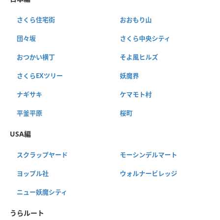
さくら住宅街
おおもり山
団々坂
さくら中央シティ
おつかい横丁
そよ風ヒルズ
さくらEXツリー
妖魔界
ナギサキ
ケマモト村
平釜平原
桜町
USA編
スクラップヤード
モーシンデルマート
ヨップル社
ウォルナービレッジ
ニュー妖魔シティ
うらルート