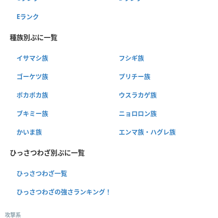
Eランク
種族別ぷに一覧
イサマシ族
フシギ族
ゴーケツ族
プリチー族
ポカポカ族
ウスラカゲ族
ブキミー族
ニョロロン族
かいま族
エンマ族・ハグレ族
ひっさつわざ別ぷに一覧
ひっさつわざ一覧
ひっさつわざの強さランキング！
攻撃系