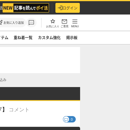
活
ログイン
お気に入り追加
ご意見
MENU
お気に入り
イテム
重ね着一覧
カスタム強化
掲示板
込み
コメント
ド】
0