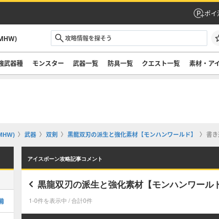
ポイ
HW)
強武器種
モンスター
武器一覧
防具一覧
クエスト一覧
素材・ア
HW)
武器
双剣
黒龍双刃の派生と強化素材【モンハンワールド】
書き
アイスボーン攻略記事コメント
黒龍双刃の派生と強化素材【モンハンワール
備
1-0件を表示中 / 合計0件