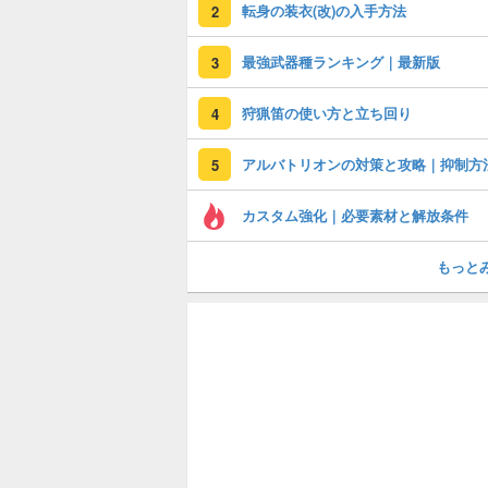
転身の装衣(改)の入手方法
2
最強武器種ランキング｜最新版
3
狩猟笛の使い方と立ち回り
4
アルバトリオンの対策と攻略｜抑制方
5
カスタム強化｜必要素材と解放条件
もっと