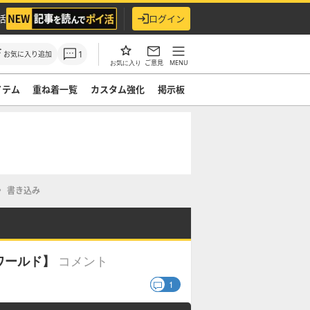
活
ログイン
1
お気に入り追加
ご意見
MENU
お気に入り
イテム
重ね着一覧
カスタム強化
掲示板
書き込み
コメント
ワールド】
1