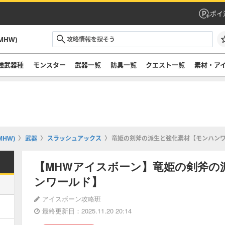
ポイ
HW)
強武器種
モンスター
武器一覧
防具一覧
クエスト一覧
素材・ア
HW)
武器
スラッシュアックス
竜姫の剣斧の派生と強化素材【モンハン
【MHWアイスボーン】竜姫の剣斧の
ンワールド】
アイスボーン攻略班
最終更新日：2025.11.20 20:14