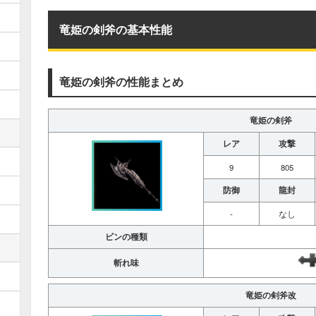
竜姫の剣斧の基本性能
竜姫の剣斧の性能まとめ
竜姫の剣斧
レア
攻撃
9
805
防御
龍封
-
なし
ビンの種類
斬れ味
竜姫の剣斧改