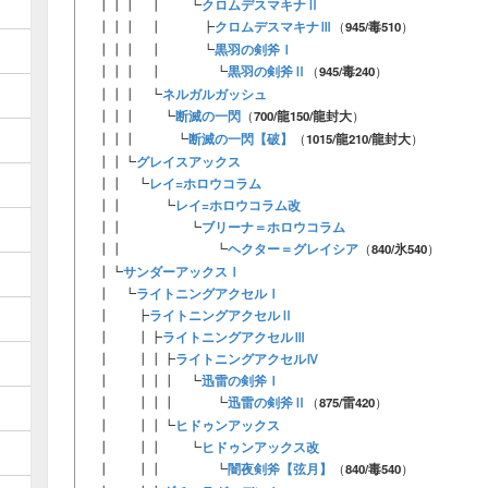
クロムデスマキナⅡ
┃┃┃ ┃ ┗
クロムデスマキナⅢ
┃┃┃ ┃ ┣
（
945/毒510
）
黒羽の剣斧Ⅰ
┃┃┃ ┃ ┗
黒羽の剣斧Ⅱ
┃┃┃ ┃ ┗
（
945/毒240
）
ネルガルガッシュ
┃┃┃ ┗
断滅の一閃
┃┃┃ ┗
（
700/龍150/龍封大
）
断滅の一閃【破】
┃┃┃ ┗
（
1015/龍210/龍封大
）
グレイスアックス
┃┃┗
レイ=ホロウコラム
┃┃ ┗
レイ=ホロウコラム改
┃┃ ┗
ブリーナ＝ホロウコラム
┃┃ ┗
ヘクター＝グレイシア
┃┃ ┗
（
840/氷540
）
サンダーアックスⅠ
┃┗
ライトニングアクセルⅠ
┃ ┗
ライトニングアクセルⅡ
┃ ┣
ライトニングアクセルⅢ
┃ ┃┣
ライトニングアクセルⅣ
┃ ┃┃┣
迅雷の剣斧Ⅰ
┃ ┃┃┃ ┗
迅雷の剣斧Ⅱ
┃ ┃┃┃ ┗
（
875/雷420
）
ヒドゥンアックス
┃ ┃┃┗
ヒドゥンアックス改
┃ ┃┃ ┗
闇夜剣斧【弦月】
┃ ┃┃ ┗
（
840/毒540
）