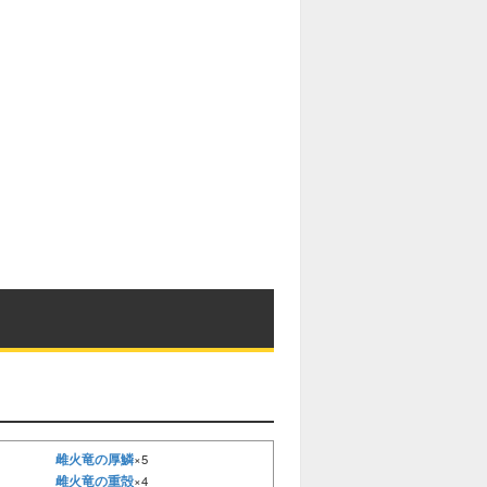
雌火竜の厚鱗
×5
雌火竜の重殻
×4