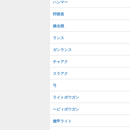
ハンマー
狩猟笛
操虫棍
ランス
ガンランス
チャアク
スラアク
弓
ライトボウガン
ヘビィボウガン
徹甲ライト