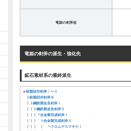
竜姫の剣斧改
竜姫の剣斧の派生・強化先
鉱石素材系の最終派生
鉄製試作剣斧Ⅰ〜Ⅱ
★
鉄製試作剣斧Ⅲ
┣
鋼鉄製改良剣斧Ⅰ
┃┣
鋼鉄製改良剣斧Ⅱ
┃┃┣
合金製完成剣斧Ⅰ
┃┃┃┗
合金製完成剣斧Ⅱ
┃┃┃ ┣
クロムデスマキナⅠ
┃┃┃ ┃ ┗