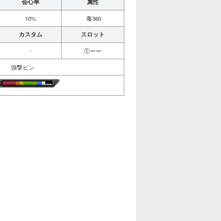
会心率
属性
10%
毒360
カスタム
スロット
-
①ーー
強撃ビン