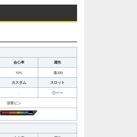
会心率
属性
10%
毒330
カスタム
スロット
-
①ーー
強撃ビン