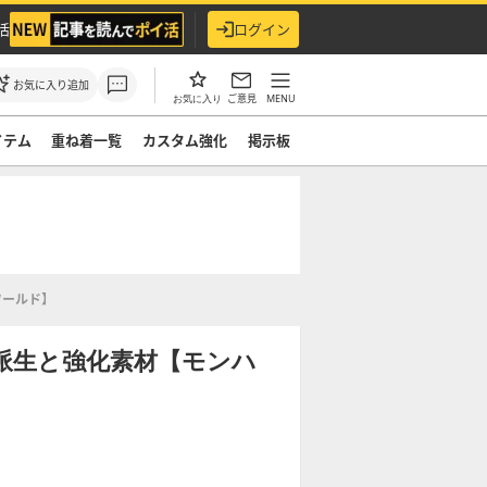
活
ログイン
お気に入り追加
ご意見
MENU
お気に入り
イテム
重ね着一覧
カスタム強化
掲示板
ワールド】
派生と強化素材【モンハ