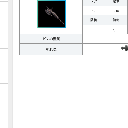
レア
攻撃
10
910
防御
龍封
-
なし
ビンの種類
斬れ味