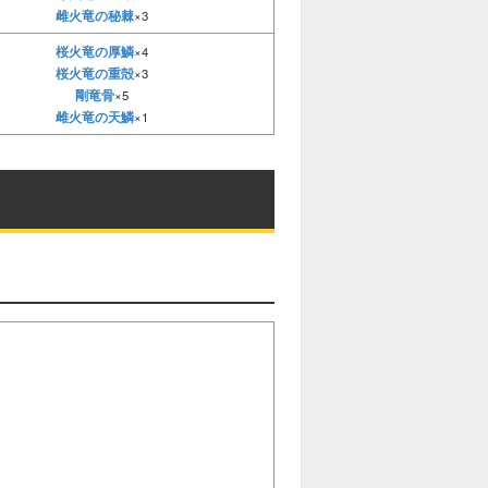
雌火竜の秘棘
×3
桜火竜の厚鱗
×4
桜火竜の重殻
×3
剛竜骨
×5
雌火竜の天鱗
×1