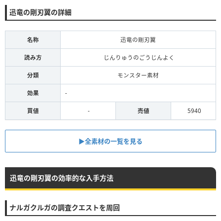
迅竜の剛刃翼の詳細
名称
迅竜の剛刃翼
読み方
じんりゅうのごうじんよく
分類
モンスター素材
効果
-
買値
-
売値
5940
▶全素材の一覧を見る
迅竜の剛刃翼の効率的な入手方法
ナルガクルガの調査クエストを周回