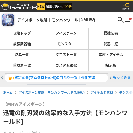
アイスボーン攻略｜モンハンワールド(MHW)
攻略トップ
アイスボーン
最強装備
最強武器種
モンスター
武器一覧
防具一覧
クエスト一覧
素材・アイテム
重ね着一覧
カスタム強化
掲示板
鑑定武器(マムタロト武器)の当たり一覧｜強化方法
もっとみる
覚醒武器
1
2
ホーム
アイスボーン攻略｜モンハンワールド(MHW)
アイテムと素材
モンスタ
【MHWアイスボーン】
迅竜の剛刃翼の効率的な入手方法【モンハンワ
ールド】