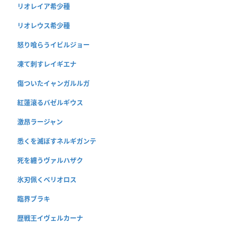
リオレイア希少種
リオレウス希少種
怒り喰らうイビルジョー
凍て刺すレイギエナ
傷ついたイャンガルルガ
紅蓮滾るバゼルギウス
激昂ラージャン
悉くを滅ぼすネルギガンテ
死を纏うヴァルハザク
氷刃佩くベリオロス
臨界ブラキ
歴戦王イヴェルカーナ