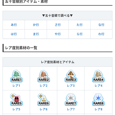
五十音順別アイテム・素材
▼五十音順で調べる▼
あ行
か行
さ行
た行
な行
は行
ま行
や行
ら行
わ行
レア度別素材の一覧
レア度別素材とアイテム
レア1
レア2
レア3
レア4
レア5
レア6
レア7
レア8