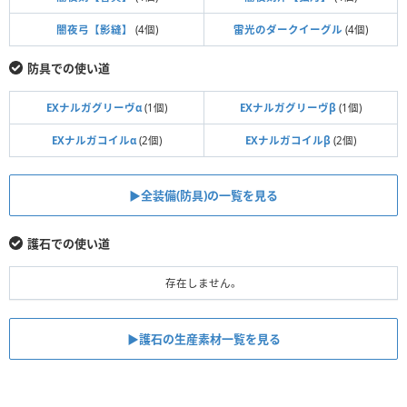
闇夜弓【影縫】
(4個)
雷光のダークイーグル
(4個)
防具での使い道
EXナルガグリーヴα
(1個)
EXナルガグリーヴβ
(1個)
EXナルガコイルα
(2個)
EXナルガコイルβ
(2個)
▶全装備(防具)の一覧を見る
護石での使い道
存在しません。
▶護石の生産素材一覧を見る