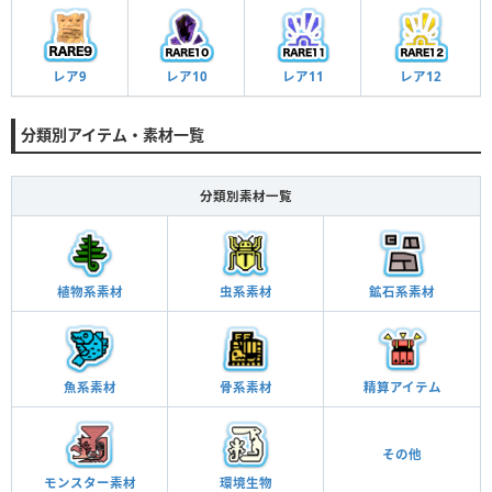
レア9
レア10
レア11
レア12
分類別アイテム・素材一覧
分類別素材一覧
植物系素材
虫系素材
鉱石系素材
魚系素材
骨系素材
精算アイテム
その他
モンスター素材
環境生物