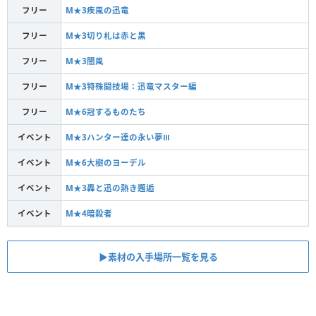
フリー
M★3疾風の迅竜
フリー
M★3切り札は赤と黒
フリー
M★3闇風
フリー
M★3特殊闘技場：迅竜マスター編
フリー
M★6冠するものたち
イベント
M★3ハンター達の永い夢Ⅲ
イベント
M★6大樹のヨーデル
イベント
M★3轟と迅の熱き邂逅
イベント
M★4暗殺者
▶素材の入手場所一覧を見る