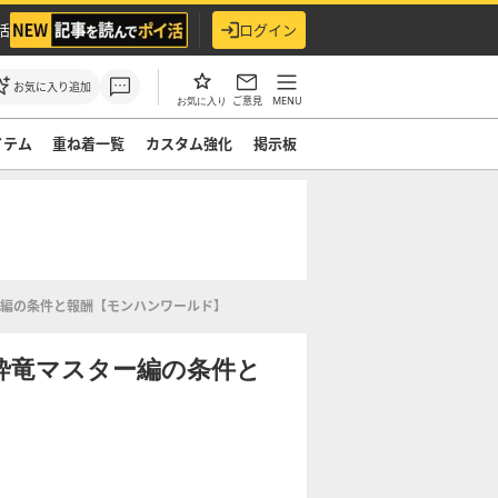
活
ログイン
お気に入り追加
ご意見
MENU
お気に入り
イテム
重ね着一覧
カスタム強化
掲示板
編の条件と報酬【モンハンワールド】
砕竜マスター編の条件と