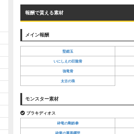
報酬で貰える素材
メイン報酬
堅鎧玉
いにしえの巨龍骨
強竜骨
太古の珠
モンスター素材
ブラキディオス
砕竜の剛鉄拳
砕竜の重黒曜甲