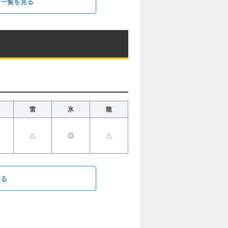
ト一覧を見る
雷
氷
龍
△
◎
△
見る