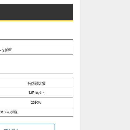
スを捕獲
特殊闘技場
MR10以上
25200z
オスの狩猟