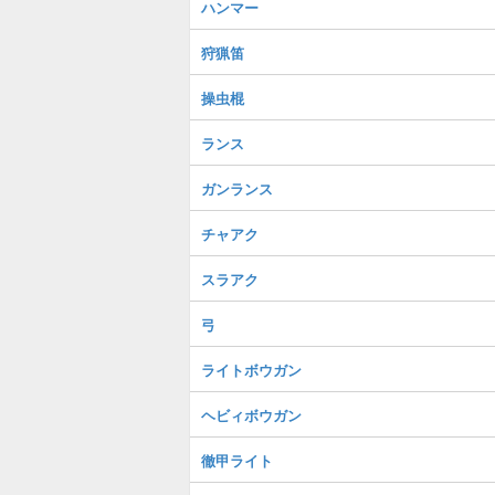
ハンマー
狩猟笛
操虫棍
ランス
ガンランス
チャアク
スラアク
弓
ライトボウガン
ヘビィボウガン
徹甲ライト