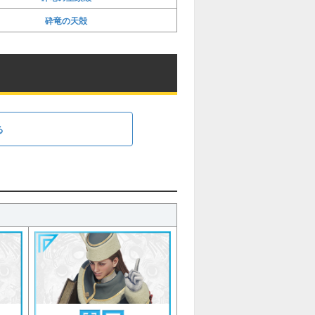
砕竜の天殻
る
ト