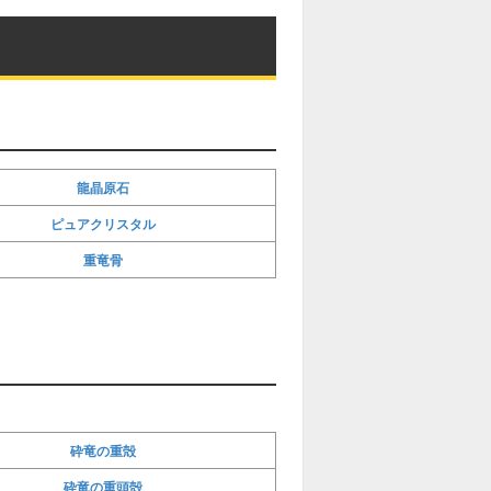
龍晶原石
ピュアクリスタル
重竜骨
砕竜の重殻
砕竜の重頭殻