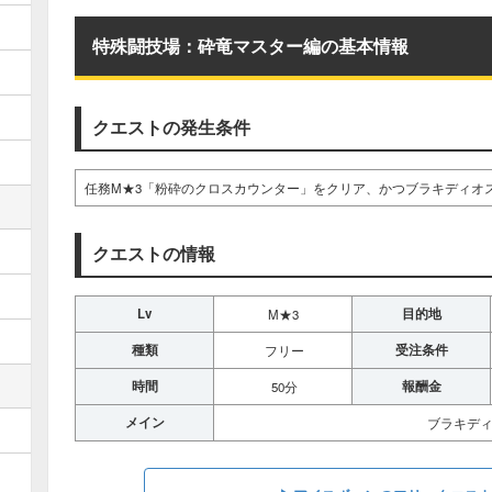
特殊闘技場：砕竜マスター編の基本情報
クエストの発生条件
任務M★3「粉砕のクロスカウンター」をクリア、かつブラキディオ
クエストの情報
Lv
目的地
M★3
種類
受注条件
フリー
時間
報酬金
50分
メイン
ブラキディ