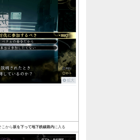
拡大
そこから
坂を下って地下鉄線路内
に入る