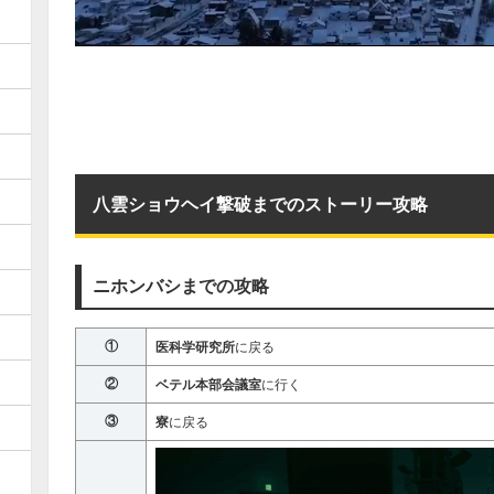
八雲ショウヘイ撃破までのストーリー攻略
ニホンバシまでの攻略
①
医科学研究所
に戻る
②
ベテル本部会議室
に行く
③
寮
に戻る