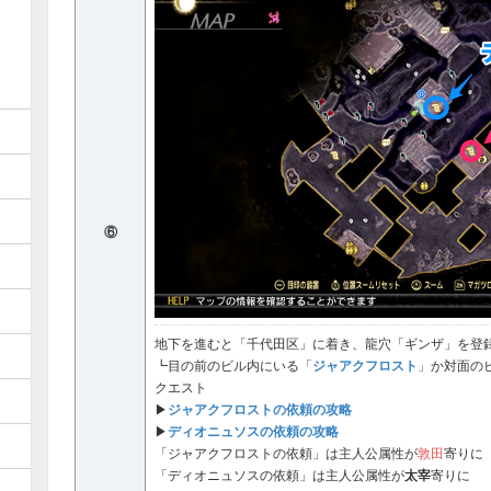
⑥
地下を進むと「千代田区」に着き、龍穴「ギンザ」を登
ジャアクフロスト
┗目の前のビル内にいる「
」か対面の
クエスト
ジャアクフロストの依頼の攻略
▶︎
ディオニュソスの依頼の攻略
▶︎
「ジャアクフロストの依頼」は主人公属性が
敦田
寄りに
「ディオニュソスの依頼」は主人公属性が
太宰
寄りに