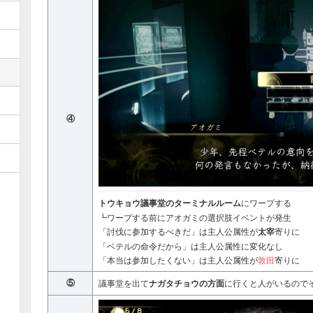
④
トウキョウ議事堂のターミナルルーム
にワープする
┗ワープする前にアオガミの選択肢イベントが発生
「討伐に参加するべきだ」は主人公属性が
太宰
寄りに
「ベテルの命令だから」は主人公属性に変化なし
「本当は参加したくない」は主人公属性が
敦田
寄りに
⑤
議事堂を出て
ナガタチョウの方面
に行くと人がいるので