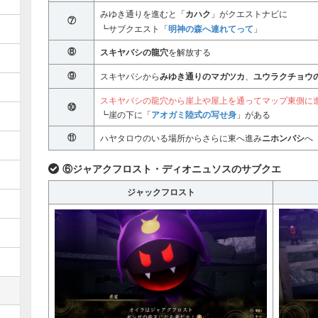
みゆき通りを進むと「
カハク
」がクエストナビに
⑦
明神の森へ連れてって
┗サブクエスト「
」
⑧
スキヤバシの龍穴
を解放する
⑨
スキヤバシから
みゆき通りのマガツカ
、
ユウラクチョウ
スキヤバシの龍穴から崖上や屋上を通ってマップ東側に
⑩
アオガミ陸式の写せ身
┗崖の下に「
」がある
⑪
ハヤタロウのいる場所からさらに東へ進み
ニホンバシ
へ
⑥ジャアクフロスト・ディオニュソスのサブクエ
ジャックフロスト