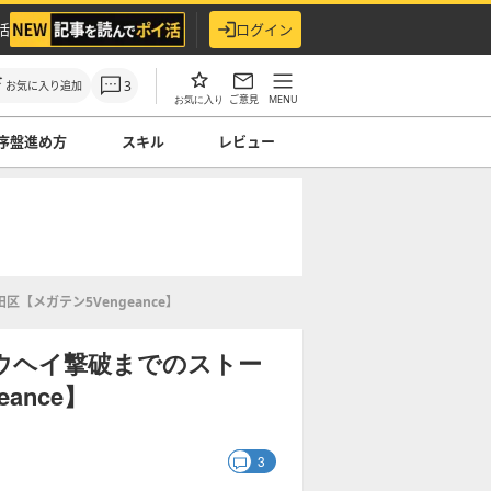
活
ログイン
3
お気に入り追加
ご意見
MENU
お気に入り
序盤進め方
スキル
レビュー
【メガテン5Vengeance】
ショウヘイ撃破までのストー
ance】
3