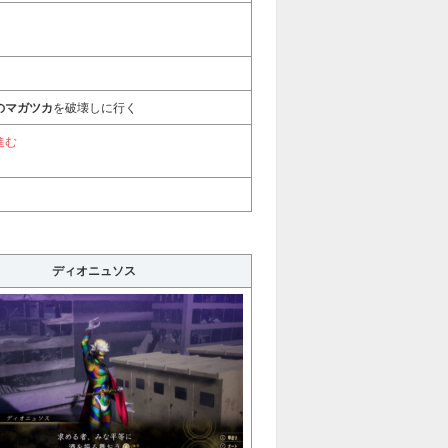
のマガツカ
を破壊しに行く
進む
ディオニュソス