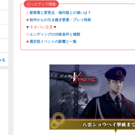
ピックアップ情報
☆
新要素と変更点・無印版との違いは？
★
前作からの引き継ぎ要素・プレイ特典
▼
ネタバレ注意
▼
☆
エンディングの分岐条件と種類
★
選択肢イベントの影響と一覧
みる