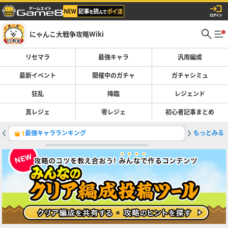
にゃんこ大戦争攻略Wiki
リセマラ
最強キャラ
汎用編成
最新イベント
開催中のガチャ
ガチャシミュ
狂乱
降臨
レジェンド
真レジェ
零レジェ
初心者記事まとめ
最強キャラランキング
もっとみる
鉄腕！東
1
2