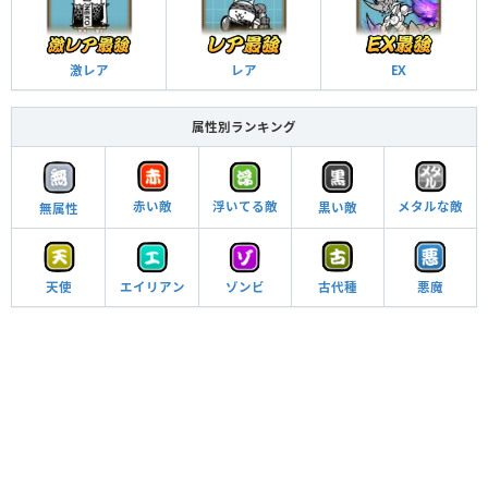
激レア
レア
EX
属性別ランキング
赤い敵
浮いてる敵
メタルな敵
黒い敵
無属性
エイリアン
天使
ゾンビ
古代種
悪魔