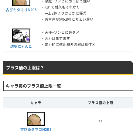
・悪魔+ゾンビにめっぽう強い
・KB1で耐久もそれなり
古びたタマゴN205
↳上2体よりはるかに優秀
・再生産が約6.8秒とちょい遅い
・天使+ゾンビに超ダメ
・火力はまずまず
・体力的に遠距離系の敵は相性✕
透明にゃんこ
プラス値の上限は？
キャラ毎のプラス値上限一覧
キャラ
プラス値の上限
25
古びたタマゴN201