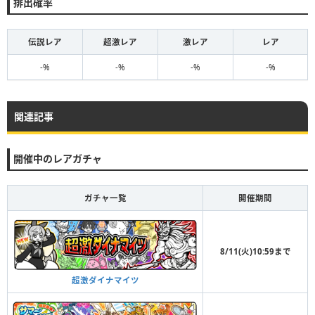
排出確率
伝説レア
超激レア
激レア
レア
-%
-%
-%
-%
関連記事
開催中のレアガチャ
ガチャ一覧
開催期間
8/11(火)10:59まで
超激ダイナマイツ