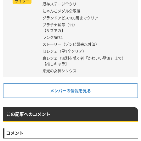
ライター
既存ステージ全クリ
にゃんこメダル全取得
グランドアビス100層までクリア
プラチナ勲章（11）
【サブアカ】
ランク5674
ストーリー（ゾンビ襲来以外済）
旧レジェ（星1全クリア）
真レジェ（深淵を覗く者「かわいい壁画」まで）
【推しキャラ】
来光の女神シリウス
メンバーの情報を見る
この記事へのコメント
コメント