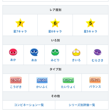
レア度別
星6キャラ
星5キャラ
星7キャラ
いろ別
あか
あお
きいろ
みどり
むらさき
タイプ別
バランス
こうげき
かいふく
たいりょく
その他
コンビネーション一覧
シリーズ別評価一覧