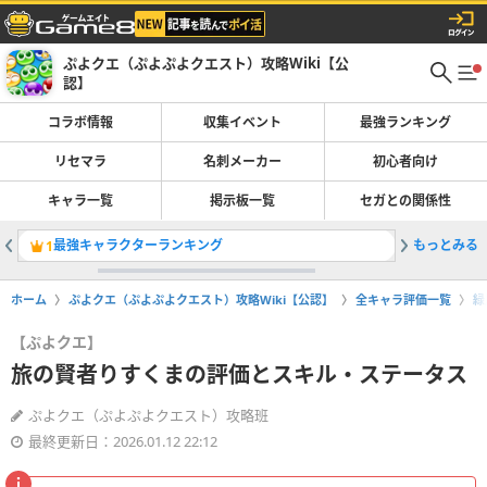
ぷよクエ（ぷよぷよクエスト）攻略Wiki【公
認】
コラボ情報
収集イベント
最強ランキング
リセマラ
名刺メーカー
初心者向け
キャラ一覧
掲示板一覧
セガとの関係性
最強キャラクターランキング
もっとみる
プリキュ
1
2
ホーム
ぷよクエ（ぷよぷよクエスト）攻略Wiki【公認】
全キャラ評価一覧
緑
【ぷよクエ】
旅の賢者りすくまの評価とスキル・ステータス
ぷよクエ（ぷよぷよクエスト）攻略班
最終更新日：2026.01.12 22:12