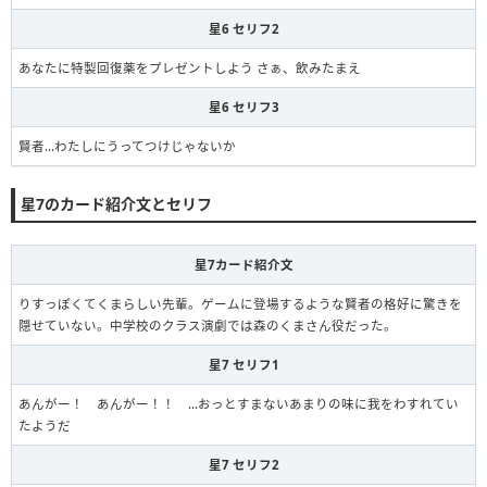
星6 セリフ2
あなたに特製回復薬をプレゼントしよう さぁ、飲みたまえ
星6 セリフ3
賢者…わたしにうってつけじゃないか
星7のカード紹介文とセリフ
星7カード紹介文
りすっぽくてくまらしい先輩。ゲームに登場するような賢者の格好に驚きを
隠せていない。中学校のクラス演劇では森のくまさん役だった。
星7 セリフ1
あんがー！ あんがー！！ …おっとすまないあまりの味に我をわすれてい
たようだ
星7 セリフ2