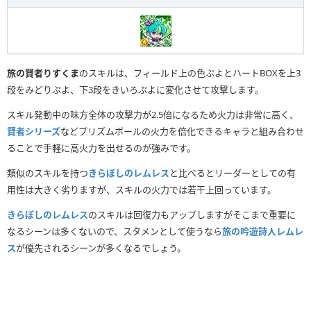
旅の賢者りすくま
のスキルは、フィールド上の色ぷよとハートBOXを上3
段をみどりぷよ、下3段をきいろぷよに変化させて攻撃します。
スキル発動中の味方全体の攻撃力が2.5倍になるため火力は非常に高く、
賢者シリーズ
などプリズムボールの火力を倍化できるキャラと組み合わせ
ることで手軽に高火力を出せるのが強みです。
類似のスキルを持つ
きらぼしのレムレス
と比べるとリーダーとしての有
用性は大きく劣りますが、スキルの火力では若干上回っています。
きらぼしのレムレス
のスキルは回復力もアップしますがそこまで重要に
なるシーンは多くないので、スタメンとして使うなら
旅の吟遊詩人レムレ
ス
が優先されるシーンが多くなるでしょう。