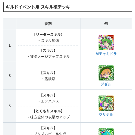
ギルドイベント用 スキル砲デッキ
役割
例
【リーダースキル】
・スキル加速
L
【スキル】
Mチャミドラ
・被ダメージアップスキル
【スキル】
S
・盾破壊
ジゼル
【スキル】
・エンハンス
S
【とくもりスキル】
りリデル
・味方全体の攻撃力アップ
【スキル】
・プリズムボール生成