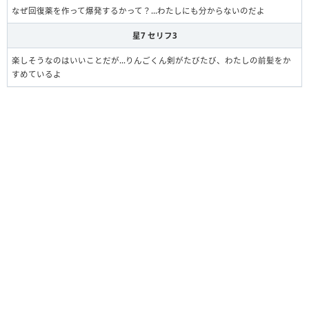
なぜ回復薬を作って爆発するかって？…わたしにも分からないのだよ
星7 セリフ3
楽しそうなのはいいことだが…りんごくん剣がたびたび、わたしの前髪をか
すめているよ