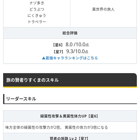
ナゾ多き
どうぶつ
異世界の旅人
にくきゅう
トラベラー
総合評価
8.0 /10.0
【星6】
点
9.3/10.0
【星7】
点
▲最強キャラランキングはこちら
旅の賢者りすくまのスキル
リーダースキル
緑属性攻撃＆黄属性体力UP【星6】
味方全体の緑属性の攻撃力が2倍、 黄属性の体力が3倍になる
賢者の旅路 Lv.2【星7】