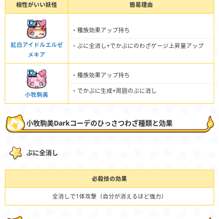
相性がいい妖怪
簡易理由
・種族効果アップ持ち
紅白アイドルエルゼ
・ぷに全消し+でかぷにのわざゲージ上昇量アップ
メキア
・種族効果アップ持ち
・でかぷに生成+周囲のぷに消し
小牧駒美
小牧駒美Darkコーデのひっさつわざ種類と効果
ぷに全消し
必殺技の効果
全消しで1体攻撃（自分が消えるほど強力）