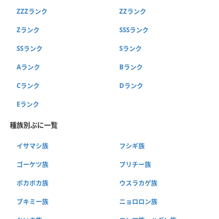
ZZZランク
ZZランク
Zランク
SSSランク
SSランク
Sランク
Aランク
Bランク
Cランク
Dランク
Eランク
種族別ぷに一覧
イサマシ族
フシギ族
ゴーケツ族
プリチー族
ポカポカ族
ウスラカゲ族
ブキミー族
ニョロロン族