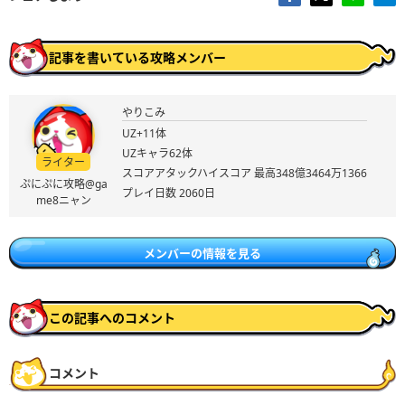
記事を書いている攻略メンバー
やりこみ
UZ+11体
UZキャラ62体
ライター
スコアアタックハイスコア 最高348億3464万1366
ぷにぷに攻略@ga
プレイ日数 2060日
me8ニャン
メンバーの情報を見る
この記事へのコメント
コメント