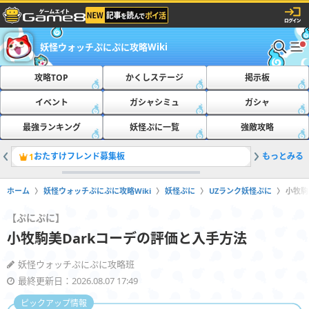
妖怪ウォッチぷにぷに攻略Wiki
攻略TOP
かくしステージ
掲示板
イベント
ガシャシミュ
ガシャ
最強ランキング
妖怪ぷに一覧
強敵攻略
おたすけフレンド募集板
もっとみる
ともだち
1
2
ホーム
妖怪ウォッチぷにぷに攻略Wiki
妖怪ぷに
UZランク妖怪ぷに
小牧駒
【ぷにぷに】
小牧駒美Darkコーデの評価と入手方法
妖怪ウォッチぷにぷに攻略班
最終更新日：2026.08.07 17:49
ピックアップ情報