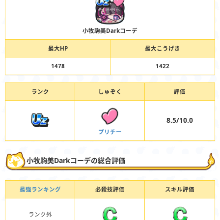
小牧駒美Darkコーデ
最大HP
最大こうげき
1478
1422
ランク
しゅぞく
評価
8.5/10.0
プリチー
小牧駒美Darkコーデの総合評価
最強ランキング
必殺技評価
スキル評価
ランク外