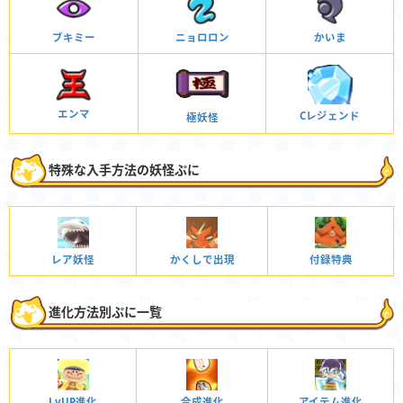
ブキミー
ニョロロン
かいま
エンマ
Cレジェンド
極妖怪
特殊な入手方法の妖怪ぷに
レア妖怪
かくしで出現
付録特典
進化方法別ぷに一覧
LvUP進化
合成進化
アイテム進化