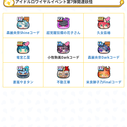
アイドルロワイヤルイベント第7弾関連妖怪
轟麗央奈Shineコーデ
超覚醒狂爛の花子さん
久女臣椿
竜宮乙葉
小牧駒美Darkコーデ
轟麗央奈Darkコーデ
蒼嵐やまタン
不動王華
米良獅子乃Finalコーデ