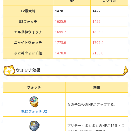
HP
こうげき
Lv最大時
1478
1422
U2ウォッチ
1625.9
1422
エルダ神ウォッチ
1699.7
1635.3
ニャイトウォッチ
1773.6
1706.4
ぷに神ウォッチ蓮
1478.0
2133.0
ウォッチ効果
ウォッチ
効果
女の子妖怪のHPがアップする。
妖怪ウォッチU2
プリチー・ポカポカのHPが15%・こ