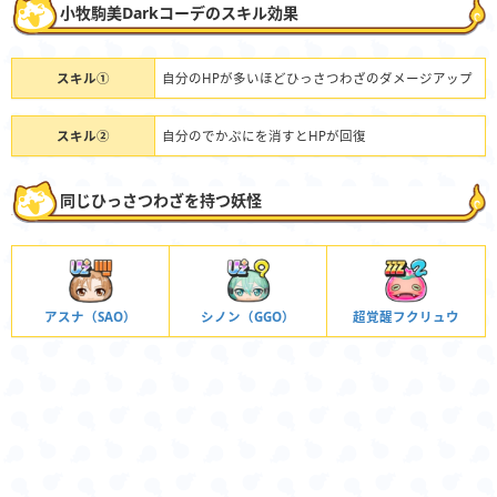
小牧駒美Darkコーデのスキル効果
スキル①
自分のHPが多いほどひっさつわざのダメージアップ
スキル②
自分のでかぷにを消すとHPが回復
同じひっさつわざを持つ妖怪
アスナ（SAO）
シノン（GGO）
超覚醒フクリュウ