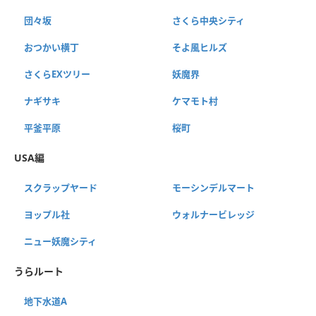
団々坂
さくら中央シティ
おつかい横丁
そよ風ヒルズ
さくらEXツリー
妖魔界
ナギサキ
ケマモト村
平釜平原
桜町
USA編
スクラップヤード
モーシンデルマート
ヨップル社
ウォルナービレッジ
ニュー妖魔シティ
うらルート
地下水道A