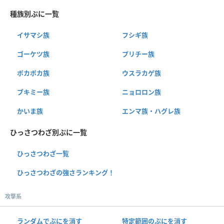
種族別ぷに一覧
イサマシ族
フシギ族
ゴーケツ族
プリチー族
ポカポカ族
ウスラカゲ族
ブキミー族
ニョロロン族
かいま族
エンマ族・ハグレ族
ひっさつわざ別ぷに一覧
ひっさつわざ一覧
ひっさつわざの強さランキング！
攻撃系
ランダムでぷにを消す
特定範囲のぷにを消す