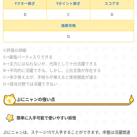
Yマネー稼ぎ
Yポイント稼ぎ
スコアタ
D
C
D
強敵攻略
D
※評価の詳細
S→最強パーティ入りできる
A→主力にはなれないが、代用として十分活躍できる
B→平均的に活躍できる。しかし、上位互換が存在する
C→多少使えるが、手持ちが増えると使用頻度が減る
D→該当分野では活躍できない
ぷにニャンの強い点
簡単に入手可能で使いやすい妖怪
ぷにニャンは、ステージ15で入手することができます。序盤は活躍間違