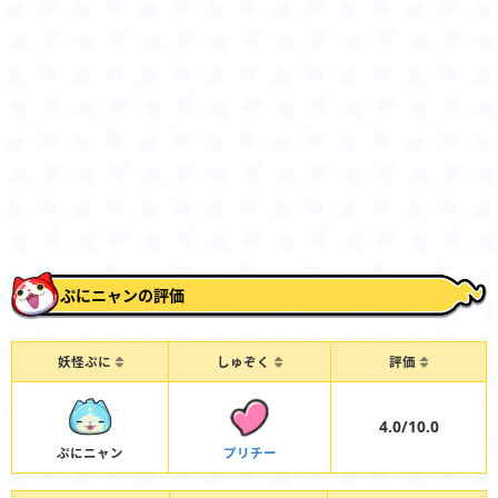
ぷにニャンの評価
妖怪ぷに
しゅぞく
評価
4.0/10.0
ぷにニャン
プリチー