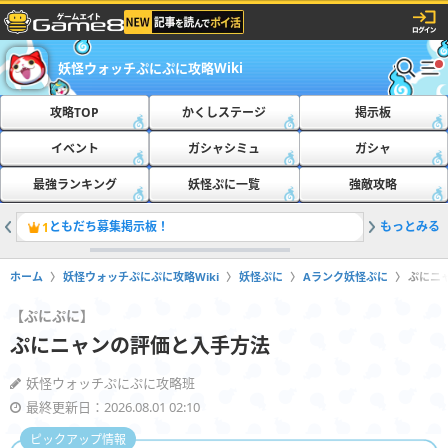
妖怪ウォッチぷにぷに攻略Wiki
攻略TOP
かくしステージ
掲示板
イベント
ガシャシミュ
ガシャ
最強ランキング
妖怪ぷに一覧
強敵攻略
ともだち募集掲示板！
もっとみる
最新の隠
1
2
ホーム
妖怪ウォッチぷにぷに攻略Wiki
妖怪ぷに
Aランク妖怪ぷに
ぷにニ
【ぷにぷに】
ぷにニャンの評価と入手方法
妖怪ウォッチぷにぷに攻略班
最終更新日：2026.08.01 02:10
ピックアップ情報