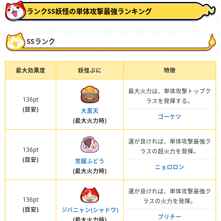
ランクSS妖怪の単体攻撃最強ランキング
SSランク
最大効果度
妖怪ぷに
特徴
最大火力は、単体攻撃トップク
136pt
ラスを発揮する。
(目安)
大黒天
ゴーケツ
(最大火力時)
運が良ければ、単体攻撃最強ク
136pt
ラスの超火力を発揮。
(目安)
覚醒ふどう
ニョロロン
(最大火力時)
運が良ければ、単体攻撃最強ク
136pt
ラスの火力を発揮。
(目安)
ジバニャン(シャドウ)
プリチー
(最大火力時)