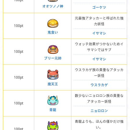
オオツノノ神
ゴーケツ
元最強アタッカーと呼ばれた強
力妖怪
100pt
鬼食い
イサマシ
ウォッチ効果がつかないためイ
サマシではサブ
100pt
ブリー元帥
イサマシ
ウスラカゲ族の貴重なアタッカ
ー妖怪
100pt
魔天王
ウスラカゲ
数少ないニョロロン族の貴重な
アタッカー妖怪
100pt
青龍
ニョロロン
青龍よりも、ほんの僅かだけ強
い。
100pt