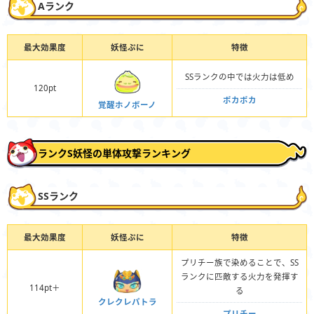
Aランク
最大効果度
妖怪ぷに
特徴
SSランクの中では火力は低め
120pt
ポカポカ
覚醒ホノボーノ
ランクS妖怪の単体攻撃ランキング
SSランク
最大効果度
妖怪ぷに
特徴
プリチー族で染めることで、SS
ランクに匹敵する火力を発揮す
114pt＋
る
クレクレパトラ
プリチー