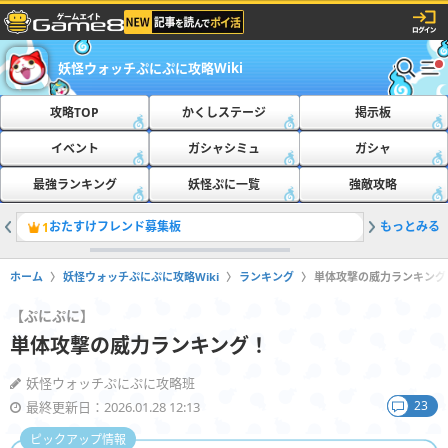
妖怪ウォッチぷにぷに攻略Wiki
攻略TOP
かくしステージ
掲示板
イベント
ガシャシミュ
ガシャ
最強ランキング
妖怪ぷに一覧
強敵攻略
おたすけフレンド募集板
もっとみる
ともだち
1
2
ホーム
妖怪ウォッチぷにぷに攻略Wiki
ランキング
単体攻撃の威力ランキング
【ぷにぷに】
単体攻撃の威力ランキング！
妖怪ウォッチぷにぷに攻略班
23
最終更新日：2026.01.28 12:13
ピックアップ情報