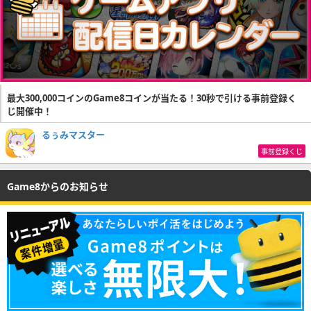
最大300,000コインのGame8コインが当たる！30秒で引ける事前登録く
じ開催中！
るぅみマスター
事前登録くじ
Game8からのお知らせ