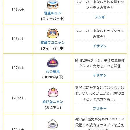
フィーバー中なら単体攻撃トッ
プクラスの高火力
116pt＋
怪盗キッド
フシギ
(フィーバー中)
フィーバー中ならトップクラス
の高火力
116pt＋
覚醒フユニャン
イサマシ
(フィーバー中)
残HP20%以下で、単体攻撃最強
クラスの火力を出せる妖怪
137pt＋
八つ裂鬼
イサマシ
(HP20%以下)
妖怪ぷにが少なければ少ないほ
ど、いりょくが上がる。約13コ
120pt＋
ほどまで威力が高い。
めびなニャン
(ぷに少量)
プリチー
4段階に威力が分かれており、4
段階目の威力はラスブシを超え
121pt＋