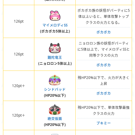
ポカポカ族の妖怪がパーティに5
体以上いると、単体攻撃トップ
126pt
クラスの火力となる。
マイメロディSS
(ポカポカ5体以上)
ポカポカ
ニョロロン族の妖怪がパーティ
に5体以上で、マイメロディSSと
126pt
同等クラスの火力
難陀竜王
(ニョロロン5体以上)
ポカポカ
残HP20%以下で、火力が大きく
上昇
120pt＋
シンドバッド
ポカポカ
(HP20%以下)
残HP20%以下で、単体攻撃最強
クラスの火力
120pt＋
絶交仮面
ブキミー
(HP20%以下)