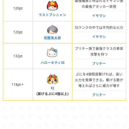
最強種族と呼ばれるイサマシ族
の最強アタッカー妖怪
120pt
ラストブシニャン
イサマシ
SSランクの中では平均的な火力
120pt
イサマシ
覚醒鬼太郎
プリチー族で最強クラスの単体
攻撃を持つ
132pt
ハローキティSS
プリチー
ぷにを4個程度繋げれば、高い
火力を発揮できる。繋げる数が
118pt＋
増えればさらに威力が増す
KJ
(繋げるぷに4個以上)
プリチー