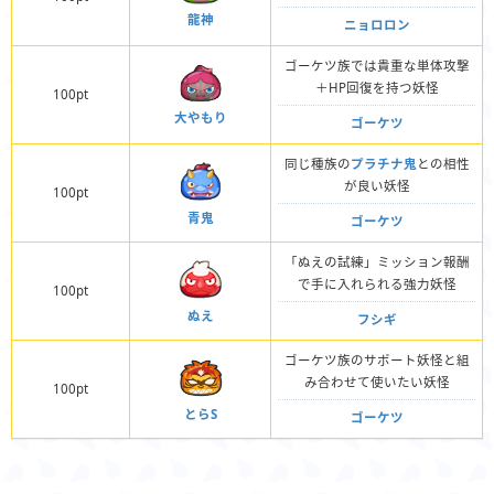
龍神
ニョロロン
ゴーケツ族では貴重な単体攻撃
＋HP回復を持つ妖怪
100pt
大やもり
ゴーケツ
同じ種族の
プラチナ鬼
との相性
が良い妖怪
100pt
青鬼
ゴーケツ
「ぬえの試練」ミッション報酬
で手に入れられる強力妖怪
100pt
ぬえ
フシギ
ゴーケツ族のサポート妖怪と組
み合わせて使いたい妖怪
100pt
とらS
ゴーケツ