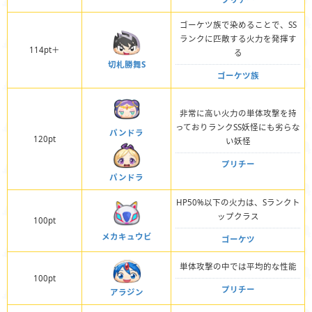
ゴーケツ族で染めることで、SS
ランクに匹敵する火力を発揮す
114pt＋
る
切札勝舞S
ゴーケツ族
非常に高い火力の単体攻撃を持
っておりランクSS妖怪にも劣らな
パンドラ
120pt
い妖怪
プリチー
パンドラ
HP50%以下の火力は、Sランクト
ップクラス
100pt
メカキュウビ
ゴーケツ
単体攻撃の中では平均的な性能
100pt
プリチー
アラジン