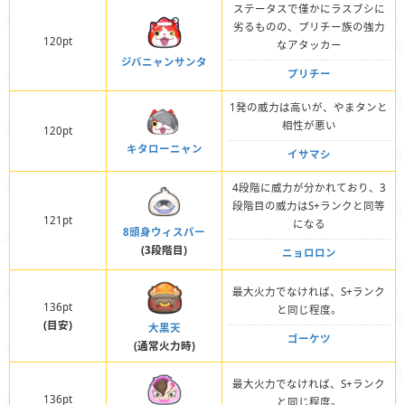
ステータスで僅かにラスブシに
劣るものの、プリチー族の強力
120pt
なアタッカー
ジバニャンサンタ
プリチー
1発の威力は高いが、やまタンと
相性が悪い
120pt
キタローニャン
イサマシ
4段階に威力が分かれており、3
段階目の威力はS+ランクと同等
121pt
になる
8頭身ウィスパー
(3段階目)
ニョロロン
最大火力でなければ、S+ランク
136pt
と同じ程度。
(目安)
大黒天
ゴーケツ
(通常火力時)
最大火力でなければ、S+ランク
136pt
と同じ程度。