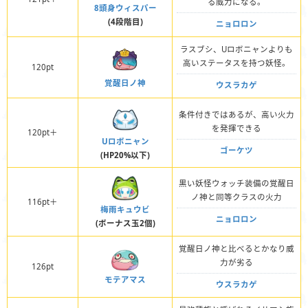
る威力になる。
8頭身ウィスパー
(4段階目)
ニョロロン
ラスブシ、Uロボニャンよりも
高いステータスを持つ妖怪。
120pt
覚醒日ノ神
ウスラカゲ
条件付きではあるが、高い火力
を発揮できる
120pt＋
Uロボニャン
ゴーケツ
(HP20%以下)
黒い妖怪ウォッチ装備の覚醒日
ノ神と同等クラスの火力
116pt＋
梅雨キュウビ
ニョロロン
(ボーナス玉2個)
覚醒日ノ神と比べるとかなり威
力が劣る
126pt
モテアマス
ウスラカゲ