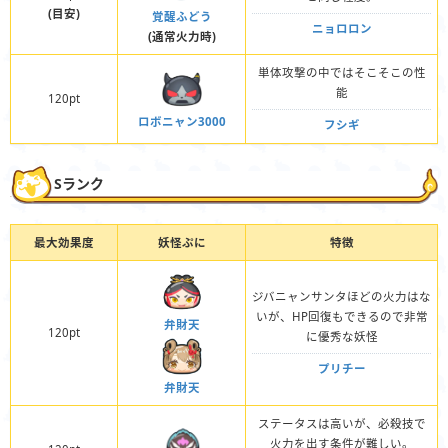
(目安)
覚醒ふどう
ニョロロン
(通常火力時)
単体攻撃の中ではそこそこの性
能
120pt
ロボニャン3000
フシギ
Sランク
最大効果度
妖怪ぷに
特徴
ジバニャンサンタほどの火力はな
いが、HP回復もできるので非常
弁財天
120pt
に優秀な妖怪
プリチー
弁財天
ステータスは高いが、必殺技で
火力を出す条件が難しい。