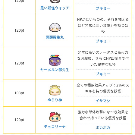
120pt
黒い妖怪ウォッチ
ブキミー
HPが低いものの、それを補える
ほど非常に高い攻撃力を持つ妖
120pt
怪
覚醒殺生丸
ブキミー
非常に高いステータスと高火力
な必殺技、さらにHP回復まで付
120pt
いた優秀な妖怪
ヤーメルン邪先生
ブキミー
全ての種族効果アップ：2％のス
キルを持つ優秀な妖怪
103pt
ぬらり神
イサマシ
強力な単体攻撃になつき効果を
合わせ持っている優秀な妖怪
120pt
チョコリーナ
ポカポカ