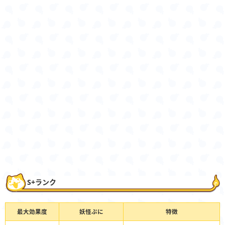
S+ランク
最大効果度
妖怪ぷに
特徴