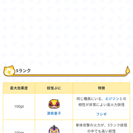
Sランク
最大効果度
妖怪ぷに
特徴
同じ種族にいる、
エジソン
との
相性が非常によい高火力妖怪
100pt
酒呑童子
フシギ
単体攻撃の火力が、Sランク妖怪
の中でも高い妖怪
100pt