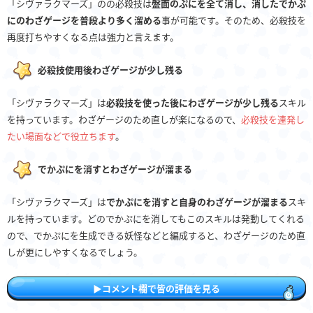
「シヴァラクマーズ」のの必殺技は
盤面のぷにを全て消し、消したでかぷ
にのわざゲージを普段より多く溜める
事が可能です。そのため、必殺技を
再度打ちやすくなる点は強力と言えます。
必殺技使用後わざゲージが少し残る
「シヴァラクマーズ」は
必殺技を使った後にわざゲージが少し残る
スキル
を持っています。わざゲージのため直しが楽になるので、
必殺技を連発し
たい場面などで役立ちます
。
でかぷにを消すとわざゲージが溜まる
「シヴァラクマーズ」は
でかぷにを消すと自身のわざゲージが溜まる
スキ
ルを持っています。どのでかぷにを消してもこのスキルは発動してくれる
ので、でかぷにを生成できる妖怪などと編成すると、わざゲージのため直
しが更にしやすくなるでしょう。
▶︎︎コメント欄で皆の評価を見る