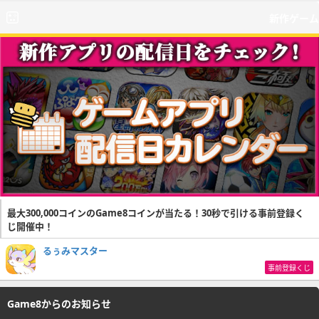
新作ゲーム
最大300,000コインのGame8コインが当たる！30秒で引ける事前登録く
じ開催中！
るぅみマスター
事前登録くじ
Game8からのお知らせ