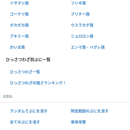
イサマシ族
フシギ族
ゴーケツ族
プリチー族
ポカポカ族
ウスラカゲ族
ブキミー族
ニョロロン族
かいま族
エンマ族・ハグレ族
ひっさつわざ別ぷに一覧
ひっさつわざ一覧
ひっさつわざの強さランキング！
攻撃系
ランダムでぷにを消す
特定範囲のぷにを消す
全てのぷにを消す
単体攻撃