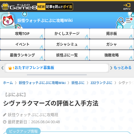
妖怪ウォッチぷにぷに攻略Wiki
攻略TOP
かくしステージ
掲示板
イベント
ガシャシミュ
ガシャ
最強ランキング
妖怪ぷに一覧
強敵攻略
おたすけフレンド募集板
もっとみる
ともだち
1
2
ホーム
妖怪ウォッチぷにぷに攻略Wiki
妖怪ぷに
ZZZランクぷに
シヴァラ
【ぷにぷに】
シヴァラクマーズの評価と入手方法
妖怪ウォッチぷにぷに攻略班
最終更新日：2026.08.04 00:48
ピックアップ情報