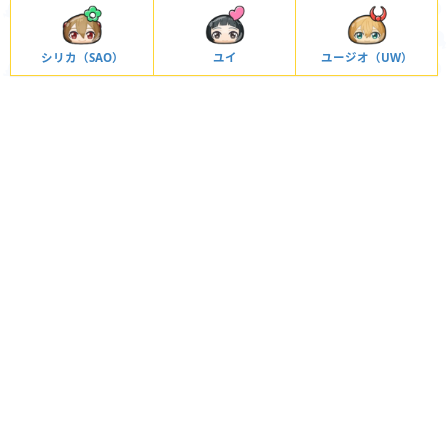
シリカ（SAO）
ユイ
ユージオ（UW）