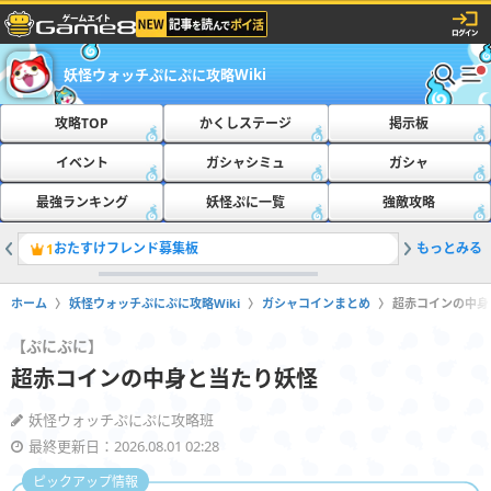
妖怪ウォッチぷにぷに攻略Wiki
攻略TOP
かくしステージ
掲示板
イベント
ガシャシミュ
ガシャ
最強ランキング
妖怪ぷに一覧
強敵攻略
おたすけフレンド募集板
もっとみる
ともだち
1
2
ホーム
妖怪ウォッチぷにぷに攻略Wiki
ガシャコインまとめ
超赤コインの中身
【ぷにぷに】
超赤コインの中身と当たり妖怪
妖怪ウォッチぷにぷに攻略班
最終更新日：2026.08.01 02:28
ピックアップ情報