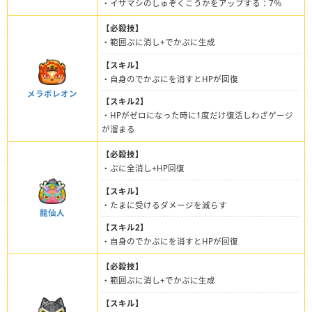
・イサマシのしゅぞくこうかをアップする：7％
【必殺技】
・範囲ぷに消し+でかぷに生成
【スキル】
・自身のでかぷにを消すとHPが回復
メラポレオン
【スキル2】
・HPがゼロになった時に1度だけ復活しわざゲージ
が溜まる
【必殺技】
・ぷに全消し+HP回復
【スキル】
・たまに受けるダメージを減らす
龍仙人
【スキル2】
・自身のでかぷにを消すとHPが回復
【必殺技】
・範囲ぷに消し+でかぷに生成
【スキル】