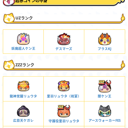
超赤コインの中身
UZランク
妖魔超人ケン王
デスマーズ
プラスKJ
ZZZランク
龍神覚醒リュウタ
里羽リュウタ（祝宴）
闇ケン王
広目天ケガレ
アースウォーカーFES
守護役里羽リュウタ