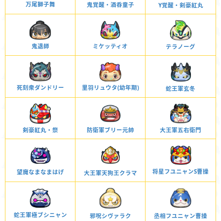
万尾獅子舞
鬼覚醒・酒呑童子
Y覚醒・剣豪紅丸
鬼退師
ミケッティオ
テラノーグ
里羽リュウタ(幼年期)
死刻衆ダンドリー
蛇王軍玄冬
剣豪紅丸・祭
防衛軍ブリー元帥
大王軍五右衛門
将星フユニャンS曹操
望魔なまなまはげ
大王軍天狗王クラマ
蛇王軍極ブシニャン
邪呪シヴァラク
丞相フユニャン曹操