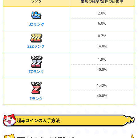
ランク
個別の確率/全体の排出率
2.0%
6.0%
UZランク
0.7%
14.0%
ZZZランク
1.9%
40.0%
ZZランク
1.42%
40.0%
Zランク
超赤コインの入手方法