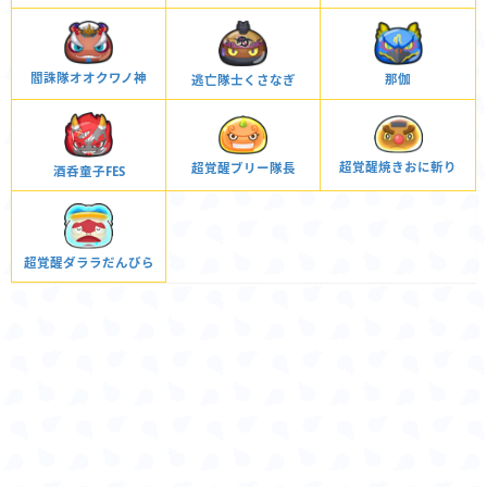
閻誅隊オオクワノ神
那伽
逃亡隊士くさなぎ
超覚醒焼きおに斬り
超覚醒ブリー隊長
酒呑童子FES
超覚醒ダララだんびら