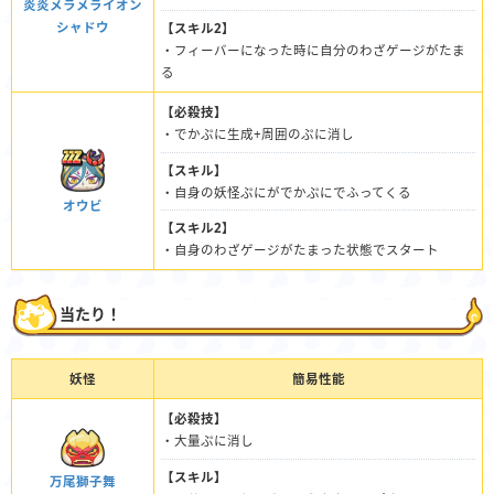
炎炎メラメライオン
シャドウ
【スキル2】
・フィーバーになった時に自分のわざゲージがたま
る
【必殺技】
・でかぷに生成+周囲のぷに消し
【スキル】
・自身の妖怪ぷにがでかぷにでふってくる
オウビ
【スキル2】
・自身のわざゲージがたまった状態でスタート
当たり！
妖怪
簡易性能
【必殺技】
・大量ぷに消し
【スキル】
万尾獅子舞