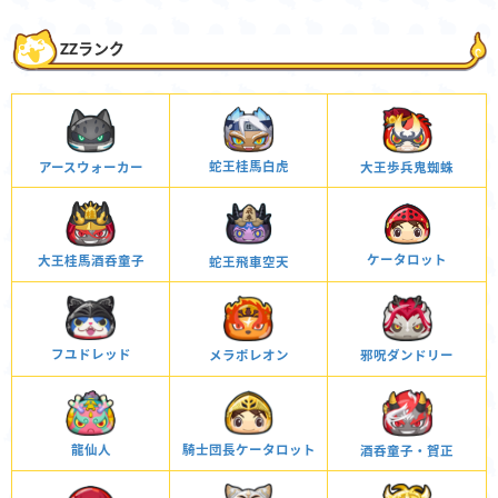
ZZランク
蛇王桂馬白虎
大王歩兵鬼蜘蛛
アースウォーカー
ケータロット
大王桂馬酒呑童子
蛇王飛車空天
フユドレッド
邪呪ダンドリー
メラポレオン
騎士団長ケータロット
龍仙人
酒呑童子・賀正