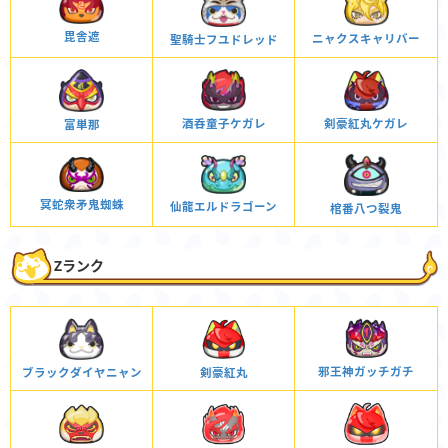
毘舎遮
ニャクスキャリバー
聖騎士フユドレッド
剣豪紅丸ケガレ
酒呑童子ケガレ
富単那
冥蛇衆矛鬼蜘蛛
仙龍エルドラゴーン
棺番八つ裂鬼
Zランク
邪王神ガッチガチ
ブラックダイヤニャン
剣豪紅丸