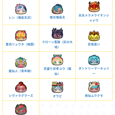
炎炎メラメライオンシ
南天増長天
レン（増長天式）
ャドウ
クローン黒龍（灰の大
里羽リュウタ（格闘）
百鬼食い
地）
ダンドリーマーキュリ
花盛り伏李ユウ（龍
龍仙人（青年期）
ー
仙）
剣仙ムラクモ
シヴァラクマーズ
オウビ