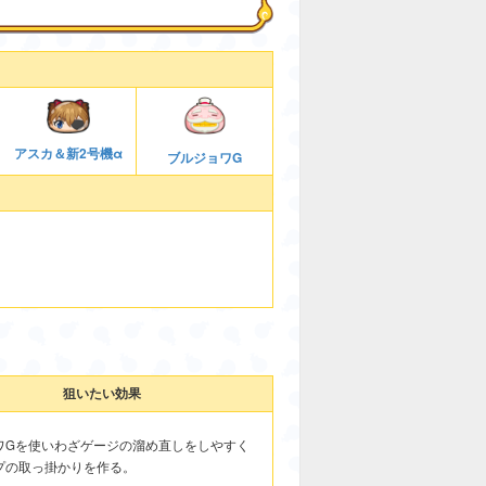
アスカ＆新2号機α
ブルジョワG
狙いたい効果
ワGを使いわざゲージの溜め直しをしやすく
プの取っ掛かりを作る。