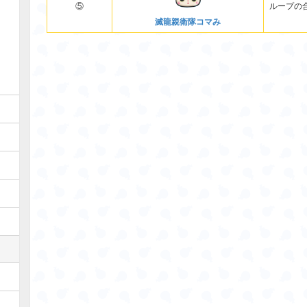
⑤
ループの
滅龍親衛隊コマみ