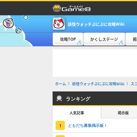
妖怪ウォッチぷにぷに攻略Wiki
攻略TOP
かくしステージ
掲
ホーム
妖怪ウォッチぷにぷに攻略Wiki
ス
ランキング
人気記事
掲示板
ともだち募集掲示板！
1