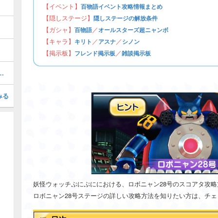
【イベント】
百物語イベント攻略情報まとめ
【隠しステージ】
隠しステージの解放条件
【ガシャ】
／
百物語
オールスターズ超ニャンボ
【キャラ】
／
／
キリト
アスナ
シノン
【掲示板】
／
フレンド掲示板
雑談掲示板
召喚キャンペーン専用掲示板
みる
妖怪ウォッチぷにぷににおける、ロボニャン28号のスコアタ攻
ロボニャン28号ステージの詳しい攻略方法を知りたい方は、チ