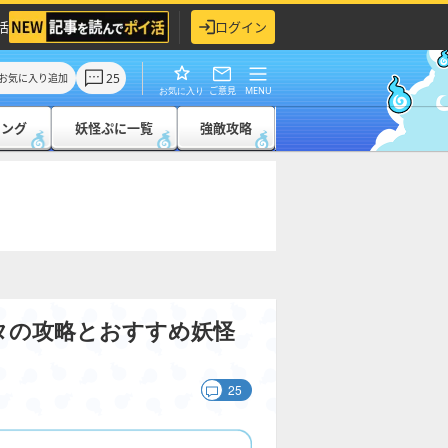
活
ログイン
25
お気に入り追加
ご意見
MENU
お気に入り
キング
妖怪ぷに一覧
強敵攻略
タの攻略とおすすめ妖怪
25