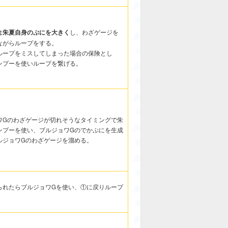
は
朱夏自身のぷにを大きく
し、わざゲージを
ながらループをする。
ループをミスしてしまった場合の保険とし
ンプーを使いループを繋げる。
ワGのわざゲージが切れそうなタイミングで朱
ンプーを使い、ブルジョワGのでかぷにを生成
ルジョワGのわざゲージを溜める。
られたらブルジョワGを使い、①に戻りループ
。