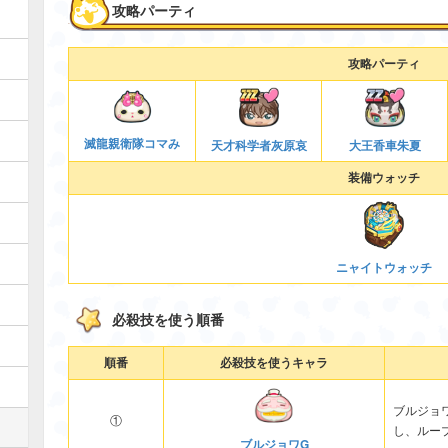
攻略パーティ
攻略パーティ
滅龍親衛隊コマみ
天才科学者灰原哀
大王香車朱夏
装備ウォッチ
ニャイトウォッチ
必殺技を使う順番
順番
必殺技を使うキャラ
ブルジョ
①
し、ルー
ブルジョワG