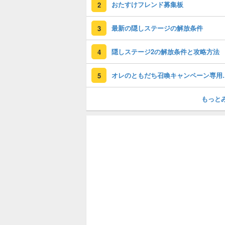
おたすけフレンド募集板
2
最新の隠しステージの解放条件
3
隠しステージ2の解放条件と攻略方法
4
オレのともだち
5
もっと