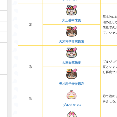
基本的に
大王香車朱夏
溜め直し
②
朱夏での
て、シャ
天才科学者灰原哀
ブルジョ
大王香車朱夏
③
夏とシャ
し再度ブ
天才科学者灰原哀
③で溜め
④
をさせる
ブルジョワG