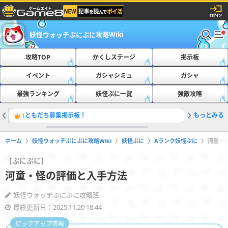
妖怪ウォッチぷにぷに攻略Wiki
攻略TOP
かくしステージ
掲示板
イベント
ガシャシミュ
ガシャ
最強ランキング
妖怪ぷに一覧
強敵攻略
ともだち募集掲示板！
もっとみる
おたすけ
1
2
ホーム
妖怪ウォッチぷにぷに攻略Wiki
妖怪ぷに
Aランク妖怪ぷに
河童・
【ぷにぷに】
河童・怪の評価と入手方法
妖怪ウォッチぷにぷに攻略班
最終更新日：2025.11.20 18:44
ピックアップ情報