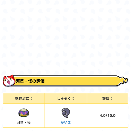
河童・怪の評価
妖怪ぷに
しゅぞく
評価
4.0/10.0
河童・怪
かいま