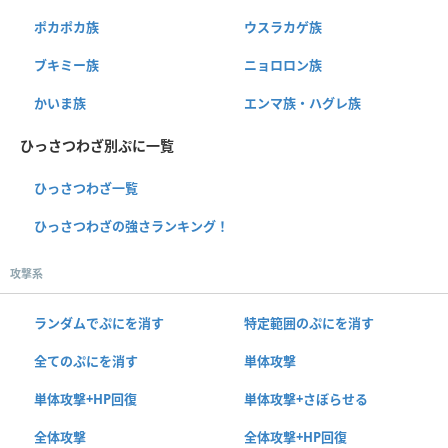
ポカポカ族
ウスラカゲ族
ブキミー族
ニョロロン族
かいま族
エンマ族・ハグレ族
ひっさつわざ別ぷに一覧
ひっさつわざ一覧
ひっさつわざの強さランキング！
攻撃系
ランダムでぷにを消す
特定範囲のぷにを消す
全てのぷにを消す
単体攻撃
単体攻撃+HP回復
単体攻撃+さぼらせる
全体攻撃
全体攻撃+HP回復