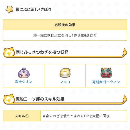
縦にぷに消し+さぼり
必殺技の効果
縦一線に妖怪ぷにを消し1体攻撃&さぼり
同じひっさつわざを持つ妖怪
武士シオン
マルコ
死刻衆ゴーウィン
泥船ヨーソ郎のスキル効果
スキル①
自身のわざを使うとまれにHPを大幅に回復