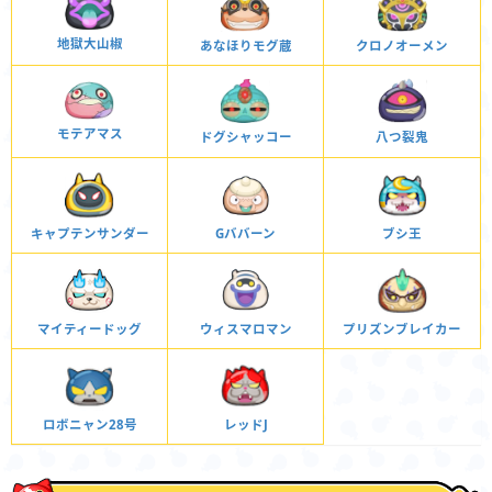
地獄大山椒
クロノオーメン
あなほりモグ蔵
モテアマス
ドグシャッコー
八つ裂鬼
キャプテンサンダー
Gババーン
ブシ王
マイティードッグ
ウィスマロマン
プリズンブレイカー
ロボニャン28号
レッドJ