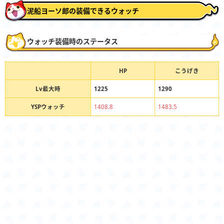
泥船ヨーソ郎の装備できるウォッチ
ウォッチ装備時のステータス
HP
こうげき
Lv最大時
1225
1290
YSPウォッチ
1408.8
1483.5