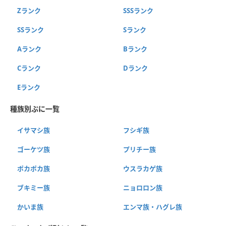
Zランク
SSSランク
SSランク
Sランク
Aランク
Bランク
Cランク
Dランク
Eランク
種族別ぷに一覧
イサマシ族
フシギ族
ゴーケツ族
プリチー族
ポカポカ族
ウスラカゲ族
ブキミー族
ニョロロン族
かいま族
エンマ族・ハグレ族