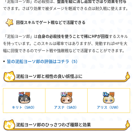
「泥船ヨーソ郎」の必殺技は、
盤面を縦に消し追加でさぼり効果を付与
できます。さぼり効果で被ダメージを軽減できる点は耐久戦に使えます。
回復スキルでゲート戦などで活躍できる
「泥船ヨーソ郎」は
自身の必殺技を使うことで稀にHPが回復
するスキル
を持っています。このスキルは確率ではありますが、発動すればHPを大
幅に回復できるのでゲート戦や強敵戦などで活躍することができます。
皆の泥船ヨーソ郎の評価はコチラ（5）
泥船ヨーソ郎と相性の良い妖怪ぷに
キリト（SAO）
アスナ（SAO）
アリス（UW）
泥船ヨーソ郎のひっさつわざ種類と効果