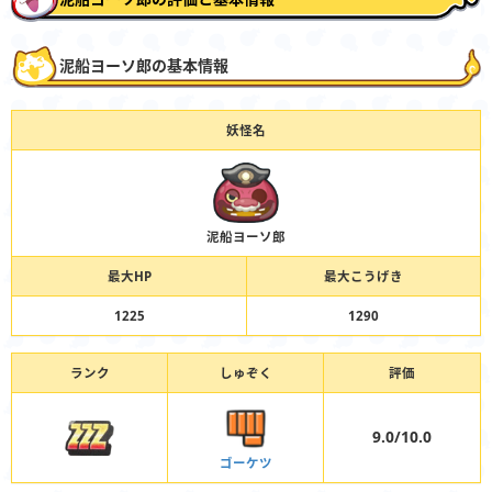
泥船ヨーソ郎の基本情報
妖怪名
泥船ヨーソ郎
最大HP
最大こうげき
1225
1290
ランク
しゅぞく
評価
9.0/10.0
ゴーケツ