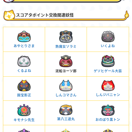
スコアタポイント交換関連妖怪
いくよね
あやとりさま
熟魔女ソラミ
くるよね
泥船ヨーソ郎
ゲソヒゲール大臣
しんジバニャン
国宝影正
しんコマさん
第八三途丸
おのぼり黒トン
キモナシ先生