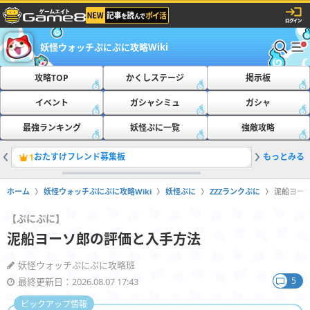
妖怪ウォッチぷにぷに攻略Wiki
攻略TOP
かくしステージ
掲示板
イベント
ガシャシミュ
ガシャ
最強ランキング
妖怪ぷに一覧
強敵攻略
おたすけフレンド募集板
もっとみる
ともだち
1
2
ホーム
妖怪ウォッチぷにぷに攻略Wiki
妖怪ぷに
ZZZランクぷに
泥船ヨー
【ぷにぷに】
泥船ヨーソ郎の評価と入手方法
妖怪ウォッチぷにぷに攻略班
5
最終更新日：2026.08.07 17:43
ピックアップ情報