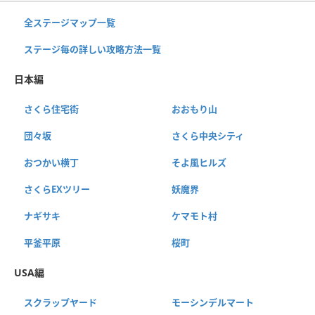
全ステージマップ一覧
ステージ毎の詳しい攻略方法一覧
日本編
さくら住宅街
おおもり山
団々坂
さくら中央シティ
おつかい横丁
そよ風ヒルズ
さくらEXツリー
妖魔界
ナギサキ
ケマモト村
平釜平原
桜町
USA編
スクラップヤード
モーシンデルマート