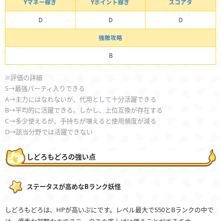
Yマネー稼ぎ
Yポイント稼ぎ
スコアタ
D
D
D
強敵攻略
B
※評価の詳細
S→最強パーティ入りできる
A→主力にはなれないが、代用として十分活躍できる
B→平均的に活躍できる。しかし、上位互換が存在する
C→多少使えるが、手持ちが増えると使用頻度が減る
D→該当分野では活躍できない
しどろもどろの強い点
ステータスが高めなBランク妖怪
しどろもどろは、HPが高いぷにです。レベル最大で550とBランクの中で