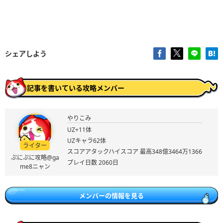
シェアしよう
記事を書いている攻略メンバー
やりこみ
UZ+11体
UZキャラ62体
ライター
スコアアタックハイスコア 最高348億3464万1366
ぷにぷに攻略@ga
プレイ日数 2060日
me8ニャン
メンバーの情報を見る