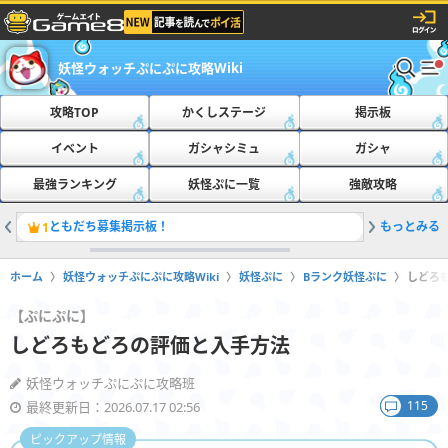
妖怪ウォッチぷにぷに攻略Wiki
攻略TOP
かくしステージ
掲示板
イベント
ガシャシミュ
ガシャ
最強ランキング
妖怪ぷに一覧
強敵攻略
ともだち募集掲示板！
もっとみる
おたすけ
1
2
ホーム
妖怪ウォッチぷにぷに攻略Wiki
妖怪ぷに
Bランク妖怪ぷに
しどろ
【ぷにぷに】
しどろもどろの評価と入手方法
妖怪ウォッチぷにぷに攻略班
115
最終更新日：2026.07.17 02:56
ピックアップ情報