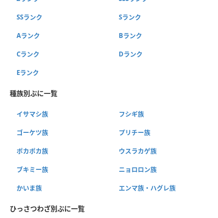
SSランク
Sランク
Aランク
Bランク
Cランク
Dランク
Eランク
種族別ぷに一覧
イサマシ族
フシギ族
ゴーケツ族
プリチー族
ポカポカ族
ウスラカゲ族
ブキミー族
ニョロロン族
かいま族
エンマ族・ハグレ族
ひっさつわざ別ぷに一覧