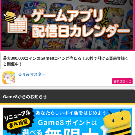
最大300,000コインのGame8コインが当たる！30秒で引ける事前登録く
じ開催中！
るぅみマスター
事前登録くじ
Game8からのお知らせ