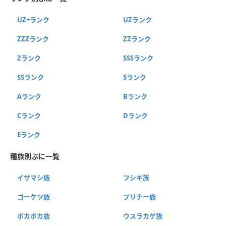
UZ+ランク
UZランク
ZZZランク
ZZランク
Zランク
SSSランク
SSランク
Sランク
Aランク
Bランク
Cランク
Dランク
Eランク
種族別ぷに一覧
イサマシ族
フシギ族
ゴーケツ族
プリチー族
ポカポカ族
ウスラカゲ族