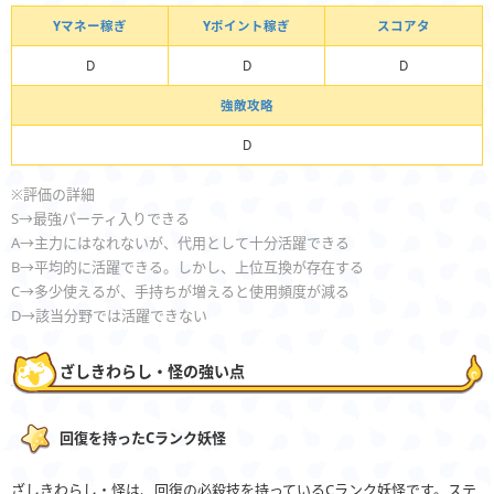
Yマネー稼ぎ
Yポイント稼ぎ
スコアタ
D
D
D
強敵攻略
D
※評価の詳細
S→最強パーティ入りできる
A→主力にはなれないが、代用として十分活躍できる
B→平均的に活躍できる。しかし、上位互換が存在する
C→多少使えるが、手持ちが増えると使用頻度が減る
D→該当分野では活躍できない
ざしきわらし・怪の強い点
回復を持ったCランク妖怪
ざしきわらし・怪は、回復の必殺技を持っているCランク妖怪です。ステ