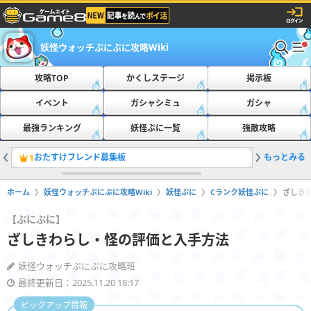
妖怪ウォッチぷにぷに攻略Wiki
攻略TOP
かくしステージ
掲示板
イベント
ガシャシミュ
ガシャ
最強ランキング
妖怪ぷに一覧
強敵攻略
おたすけフレンド募集板
もっとみる
ともだち
1
2
ホーム
妖怪ウォッチぷにぷに攻略Wiki
妖怪ぷに
Cランク妖怪ぷに
ざしき
【ぷにぷに】
ざしきわらし・怪の評価と入手方法
妖怪ウォッチぷにぷに攻略班
最終更新日：2025.11.20 18:17
ピックアップ情報