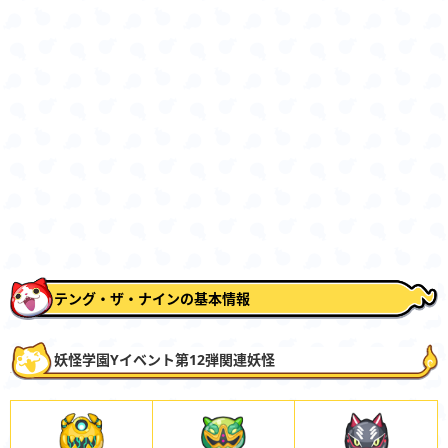
テング・ザ・ナインの基本情報
妖怪学園Yイベント第12弾関連妖怪