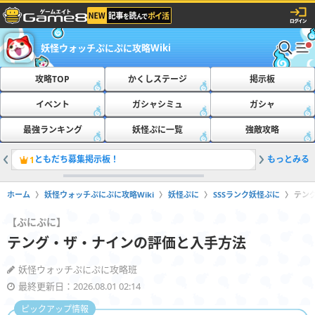
妖怪ウォッチぷにぷに攻略Wiki
攻略TOP
かくしステージ
掲示板
イベント
ガシャシミュ
ガシャ
最強ランキング
妖怪ぷに一覧
強敵攻略
ともだち募集掲示板！
もっとみる
おたすけ
1
2
ホーム
妖怪ウォッチぷにぷに攻略Wiki
妖怪ぷに
SSSランク妖怪ぷに
テン
【ぷにぷに】
テング・ザ・ナインの評価と入手方法
妖怪ウォッチぷにぷに攻略班
最終更新日：2026.08.01 02:14
ピックアップ情報