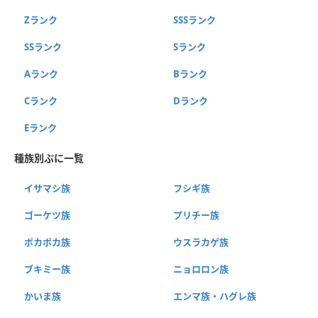
Zランク
SSSランク
SSランク
Sランク
Aランク
Bランク
Cランク
Dランク
Eランク
種族別ぷに一覧
イサマシ族
フシギ族
ゴーケツ族
プリチー族
ポカポカ族
ウスラカゲ族
ブキミー族
ニョロロン族
かいま族
エンマ族・ハグレ族