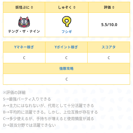
妖怪ぷに
しゅぞく
評価
5.5/10.0
テング・ザ・ナイン
フシギ
Yマネー稼ぎ
Yポイント稼ぎ
スコアタ
C
C
C
強敵攻略
C
※評価の詳細
S→最強パーティ入りできる
A→主力にはなれないが、代用として十分活躍できる
B→平均的に活躍できる。しかし、上位互換が存在する
C→多少使えるが、手持ちが増えると使用頻度が減る
D→該当分野では活躍できない