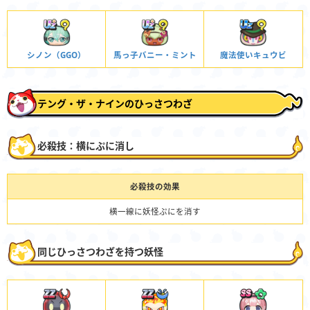
シノン（GGO）
馬っ子バニー・ミント
魔法使いキュウビ
テング・ザ・ナインのひっさつわざ
必殺技：横にぷに消し
必殺技の効果
横一線に妖怪ぷにを消す
同じひっさつわざを持つ妖怪