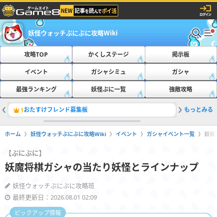
妖怪ウォッチぷにぷに攻略Wiki
攻略TOP
かくしステージ
掲示板
イベント
ガシャシミュ
ガシャ
最強ランキング
妖怪ぷに一覧
強敵攻略
おたすけフレンド募集板
もっとみる
最新の隠
1
2
ホーム
妖怪ウォッチぷにぷに攻略Wiki
イベント
ガシャイベント一覧
妖魔
【ぷにぷに】
妖魔将棋ガシャの当たり妖怪とラインナップ
妖怪ウォッチぷにぷに攻略班
最終更新日：2026.08.01 02:09
ピックアップ情報