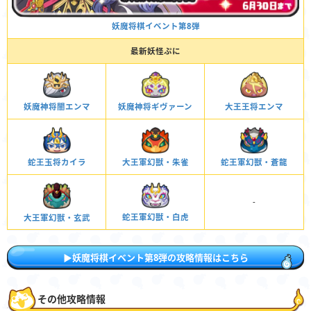
妖魔将棋イベント第8弾
最新妖怪ぷに
妖魔神将闇エンマ
大王王将エンマ
妖魔神将ギヴァーン
蛇王玉将カイラ
蛇王軍幻獣・蒼龍
大王軍幻獣・朱雀
-
蛇王軍幻獣・白虎
大王軍幻獣・玄武
▶妖魔将棋イベント第8弾の攻略情報はこちら
その他攻略情報