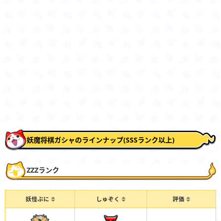
妖魔将棋ガシャのラインナップ(SSSランク以上)
ZZZランク
妖怪ぷに
しゅぞく
評価