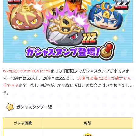
6/28(火)0:00~6/30(木)23:59
までの期間限定でガシャスタンプが来ていま
す。10連目はSS以上、20連目はSSS以上、
30連目以降はZ以上が確定で入
手できる
ので、欲しい妖怪が出ていない方はこの機会に引いておきましょ
う。
ガシャスタンプ一覧
ガシャ回数
報酬