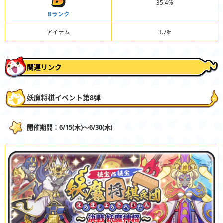
35.4%
Bランク
アイテム
3.7%
関連リンク
妖魔将棋イベント第8弾
開催期間：6/15(木)〜6/30(木)