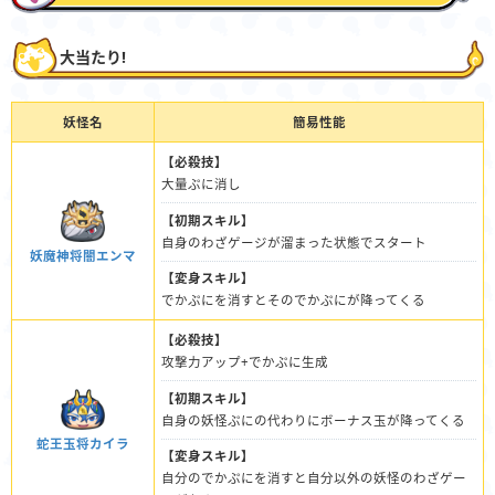
大当たり!
妖怪名
簡易性能
【必殺技】
大量ぷに消し
【初期スキル】
自身のわざゲージが溜まった状態でスタート
妖魔神将闇エンマ
【変身スキル】
でかぷにを消すとそのでかぷにが降ってくる
【必殺技】
攻撃力アップ+でかぷに生成
【初期スキル】
自身の妖怪ぷにの代わりにボーナス玉が降ってくる
蛇王玉将カイラ
【変身スキル】
自分のでかぷにを消すと自分以外の妖怪のわざゲー