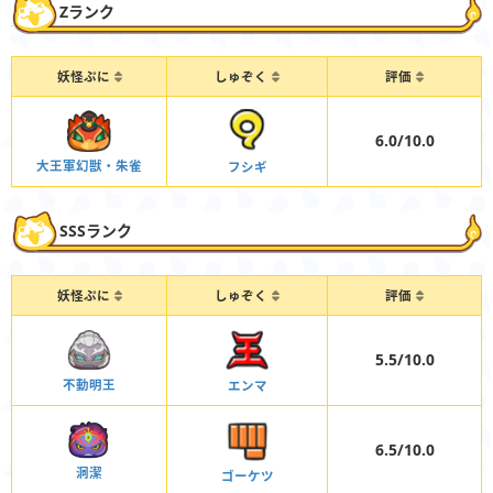
Zランク
妖怪ぷに
しゅぞく
評価
6.0/10.0
大王軍幻獣・朱雀
フシギ
SSSランク
妖怪ぷに
しゅぞく
評価
5.5/10.0
不動明王
エンマ
6.5/10.0
洞潔
ゴーケツ