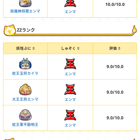
10.0/10.0
妖魔神将闇エンマ
エンマ
ZZランク
妖怪ぷに
しゅぞく
評価
9.0/10.0
蛇王玉将カイラ
エンマ
9.0/10.0
大王王将エンマ
エンマ
9.0/10.0
蛇王軍不動明王
エンマ