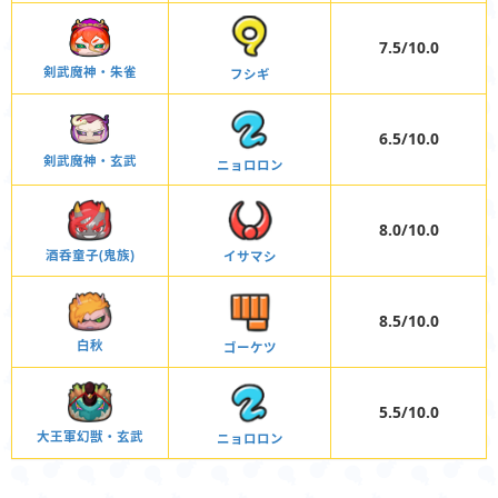
7.5/10.0
剣武魔神・朱雀
フシギ
6.5/10.0
剣武魔神・玄武
ニョロロン
8.0/10.0
酒呑童子(鬼族)
イサマシ
8.5/10.0
白秋
ゴーケツ
5.5/10.0
大王軍幻獣・玄武
ニョロロン