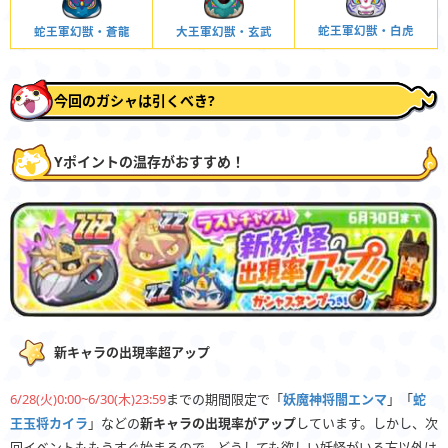
蛇王軍幻獣・白虎
大王軍幻獣・玄武
蛇王軍幻獣・蒼龍
今回のガシャは引くべき?
Yポイントの温存がおすすめ！
新キャラの出現率超アップ
6/28(火)0:00~6/30(木)23:59
までの期間限定で「
妖魔神将闇エンマ
」「
蛇
王玉将カイラ
」などの
新キャラの出現率がアップ
しています。しかし、次
回イベントももうすぐ始まるので、どうしても欲しい妖怪がいる方以外は