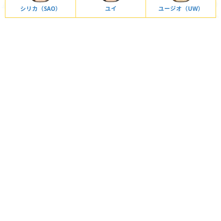
シリカ（SAO）
ユイ
ユージオ（UW）