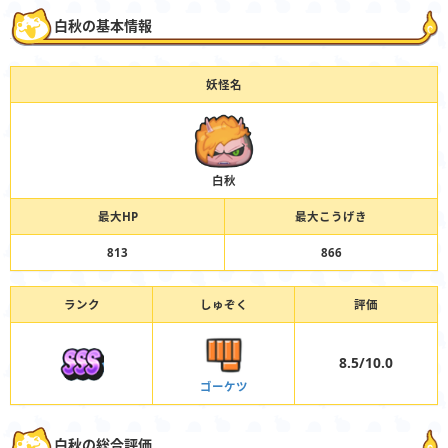
白秋の基本情報
妖怪名
白秋
最大HP
最大こうげき
813
866
ランク
しゅぞく
評価
8.5/10.0
ゴーケツ
白秋の総合評価