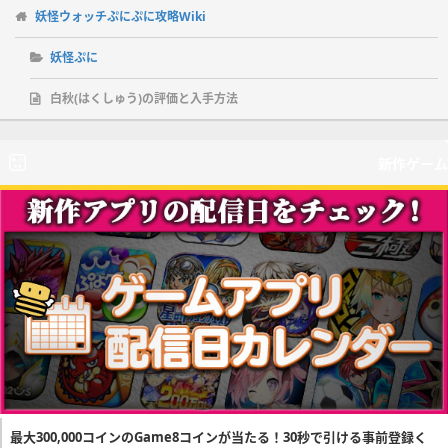
妖怪ウォッチぷにぷに攻略Wiki
妖怪ぷに
白秋(はくしゅう)の評価と入手方法
新作ゲーム
最大300,000コインのGame8コインが当たる！30秒で引ける事前登録く