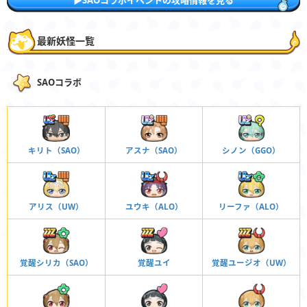
最新妖怪一覧
SAOコラボ
キリト（SAO）
アスナ（SAO）
シノン（GGO）
アリス（UW）
ユウキ（ALO）
リーファ（ALO）
覚醒シリカ（SAO）
覚醒ユイ
覚醒ユージオ（UW）