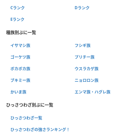
Cランク
Dランク
Eランク
種族別ぷに一覧
イサマシ族
フシギ族
ゴーケツ族
プリチー族
ポカポカ族
ウスラカゲ族
ブキミー族
ニョロロン族
かいま族
エンマ族・ハグレ族
ひっさつわざ別ぷに一覧
ひっさつわざ一覧
ひっさつわざの強さランキング！