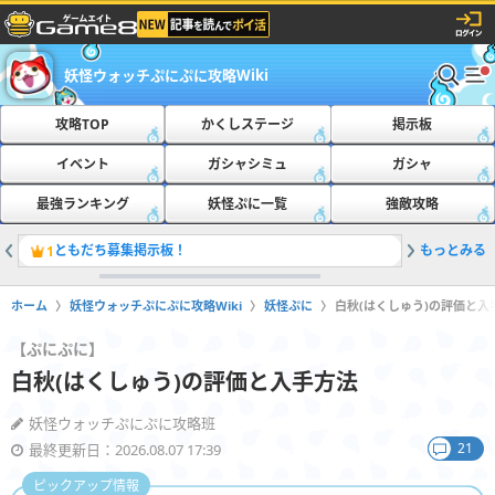
妖怪ウォッチぷにぷに攻略Wiki
攻略TOP
かくしステージ
掲示板
イベント
ガシャシミュ
ガシャ
最強ランキング
妖怪ぷに一覧
強敵攻略
ともだち募集掲示板！
もっとみる
おたすけ
1
2
ホーム
妖怪ウォッチぷにぷに攻略Wiki
妖怪ぷに
白秋(はくしゅう)の評価と入
【ぷにぷに】
白秋(はくしゅう)の評価と入手方法
妖怪ウォッチぷにぷに攻略班
21
最終更新日：2026.08.07 17:39
ピックアップ情報