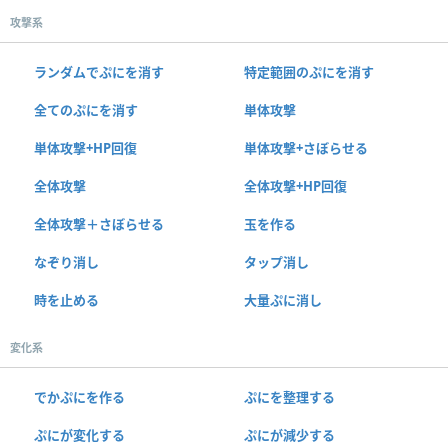
攻撃系
ランダムでぷにを消す
特定範囲のぷにを消す
全てのぷにを消す
単体攻撃
単体攻撃+HP回復
単体攻撃+さぼらせる
全体攻撃
全体攻撃+HP回復
全体攻撃＋さぼらせる
玉を作る
なぞり消し
タップ消し
時を止める
大量ぷに消し
変化系
でかぷにを作る
ぷにを整理する
ぷにが変化する
ぷにが減少する