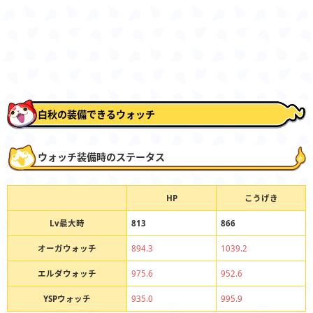
白秋の装備できるウォッチ
ウォッチ装備時のステータス
HP
こうげき
Lv最大時
813
866
オーガウォッチ
894.3
1039.2
エルダウォッチ
975.6
952.6
YSPウォッチ
935.0
995.9