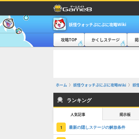
妖怪ウォッチぷにぷに攻略Wiki
攻略TOP
かくしステージ
掲
ホーム
妖怪ウォッチぷにぷに攻略Wiki
妖
ランキング
人気記事
掲示板
最新の隠しステージの解放条件
1