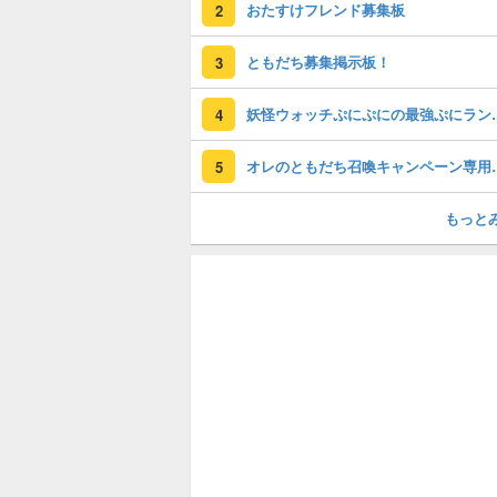
おたすけフレンド募集板
2
ともだち募集掲示板！
3
妖怪ウォッチぷに
4
オレのともだち
5
もっと