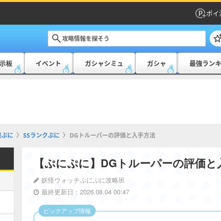
ポイ
示板
イベント
ガシャシミュ
ガシャ
最強ラン
怪ぷに
SSランクぷに
DGトルーパーの評価と入手方法
【ぷにぷに】DGトルーパーの評価と
妖怪ウォッチぷにぷに攻略班
最終更新日：2026.08.04 00:47
ピックアップ情報