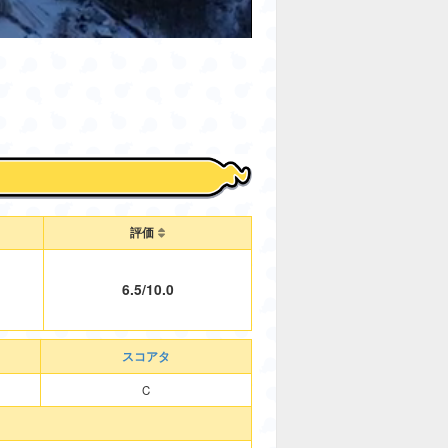
評価
6.5/10.0
スコアタ
C