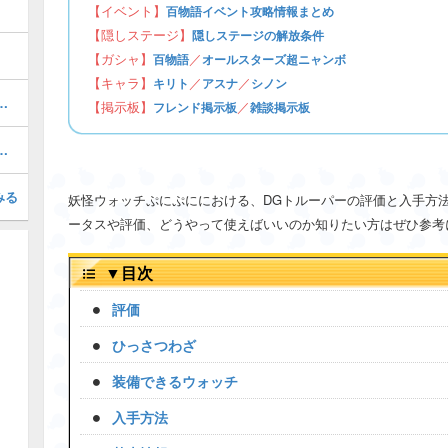
【イベント】
百物語イベント攻略情報まとめ
【隠しステージ】
隠しステージの解放条件
【ガシャ】
／
百物語
オールスターズ超ニャンボ
【キャラ】
／
／
キリト
アスナ
シノン
ぷにの最強ぷにランキング！
【掲示板】
／
フレンド掲示板
雑談掲示板
召喚キャンペーン専用掲示板
みる
妖怪ウォッチぷにぷににおける、DGトルーパーの評価と入手方
ータスや評価、どうやって使えばいいのか知りたい方はぜひ参考
▼
目次
評価
ひっさつわざ
装備できるウォッチ
入手方法