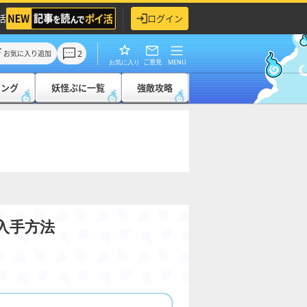
活
ログイン
2
お気に入り追加
ご意見
MENU
お気に入り
キング
妖怪ぷに一覧
強敵攻略
入手方法