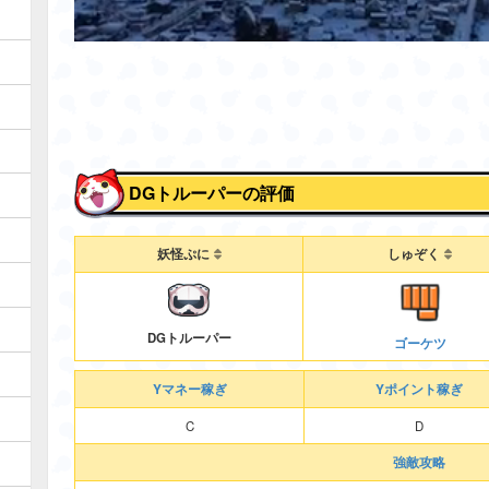
DGトルーパーの評価
妖怪ぷに
しゅぞく
DGトルーパー
ゴーケツ
Yマネー稼ぎ
Yポイント稼ぎ
C
D
強敵攻略