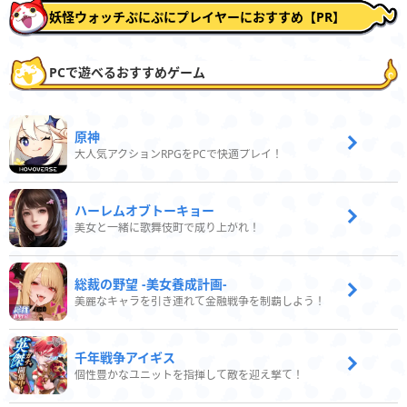
妖怪ウォッチぷにぷにプレイヤーにおすすめ【PR】
PCで遊べるおすすめゲーム
原神
大人気アクションRPGをPCで快適プレイ！
ハーレムオブトーキョー
美女と一緒に歌舞伎町で成り上がれ！
総裁の野望 -美女養成計画-
美麗なキャラを引き連れて金融戦争を制覇しよう！
千年戦争アイギス
個性豊かなユニットを指揮して敵を迎え撃て！