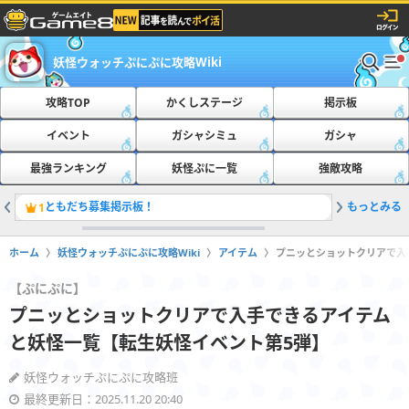
妖怪ウォッチぷにぷに攻略Wiki
攻略TOP
かくしステージ
掲示板
イベント
ガシャシミュ
ガシャ
最強ランキング
妖怪ぷに一覧
強敵攻略
ともだち募集掲示板！
もっとみる
最新の隠
1
2
ホーム
妖怪ウォッチぷにぷに攻略Wiki
アイテム
プニッとショットクリアで入
【ぷにぷに】
プニッとショットクリアで入手できるアイテム
と妖怪一覧【転生妖怪イベント第5弾】
妖怪ウォッチぷにぷに攻略班
最終更新日：2025.11.20 20:40