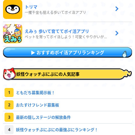
トリマ
一攫千金も狙える歩いてポイ活アプリ
えみぅ 歩いて育ててポイ活アプリ
ペットを育ってポイ活しよう！可愛くやりがいがある新感覚アプリ
おすすめポイ活アプリランキング
妖怪ウォッチぷにぷにの人気記事
1
ともだち募集掲示板！
2
おたすけフレンド募集板
3
最新の隠しステージの解放条件
4
妖怪ウォッチぷにぷにの最強ぷにランキング！