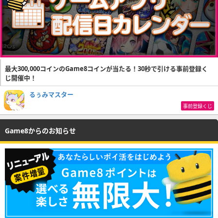
最大300,000コインのGame8コインが当たる！30秒で引ける事前登録く
じ開催中！
るぅみマスター
事前登録くじ
Game8からのお知らせ