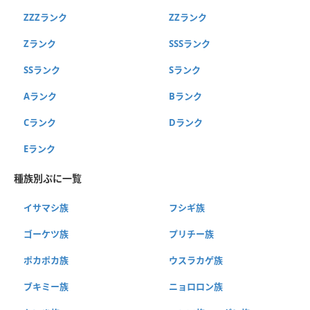
ZZZランク
ZZランク
Zランク
SSSランク
SSランク
Sランク
Aランク
Bランク
Cランク
Dランク
Eランク
種族別ぷに一覧
イサマシ族
フシギ族
ゴーケツ族
プリチー族
ポカポカ族
ウスラカゲ族
ブキミー族
ニョロロン族