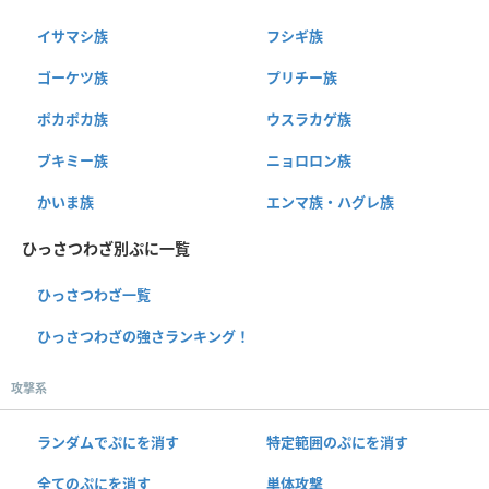
イサマシ族
フシギ族
ゴーケツ族
プリチー族
ポカポカ族
ウスラカゲ族
ブキミー族
ニョロロン族
かいま族
エンマ族・ハグレ族
ひっさつわざ別ぷに一覧
ひっさつわざ一覧
ひっさつわざの強さランキング！
攻撃系
ランダムでぷにを消す
特定範囲のぷにを消す
全てのぷにを消す
単体攻撃