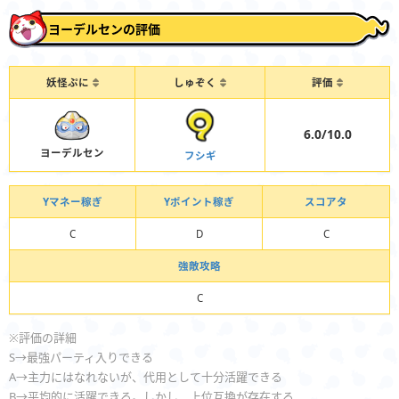
ヨーデルセンの評価
妖怪ぷに
しゅぞく
評価
6.0/10.0
ヨーデルセン
フシギ
Yマネー稼ぎ
Yポイント稼ぎ
スコアタ
C
D
C
強敵攻略
C
※評価の詳細
S→最強パーティ入りできる
A→主力にはなれないが、代用として十分活躍できる
B→平均的に活躍できる。しかし、上位互換が存在する