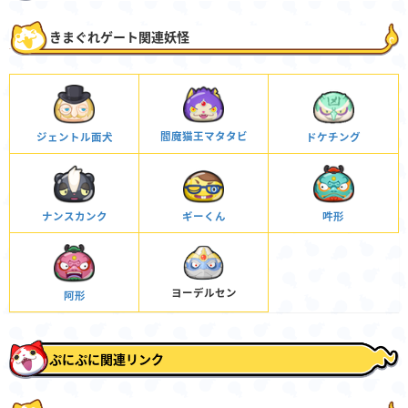
きまぐれゲート関連妖怪
閻魔猫王マタタビ
ジェントル面犬
ドケチング
ナンスカンク
ギーくん
吽形
ヨーデルセン
阿形
ぷにぷに関連リンク