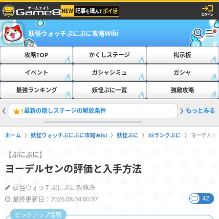
妖怪ウォッチぷにぷに攻略Wiki
攻略TOP
かくしステージ
掲示板
イベント
ガシャシミュ
ガシャ
最強ランキング
妖怪ぷに一覧
強敵攻略
最新の隠しステージの解放条件
もっとみる
ともだち
1
2
ホーム
妖怪ウォッチぷにぷに攻略Wiki
妖怪ぷに
SSランクぷに
ヨーデルセ
【ぷにぷに】
ヨーデルセンの評価と入手方法
妖怪ウォッチぷにぷに攻略班
42
最終更新日：2026.08.04 00:37
ピックアップ情報