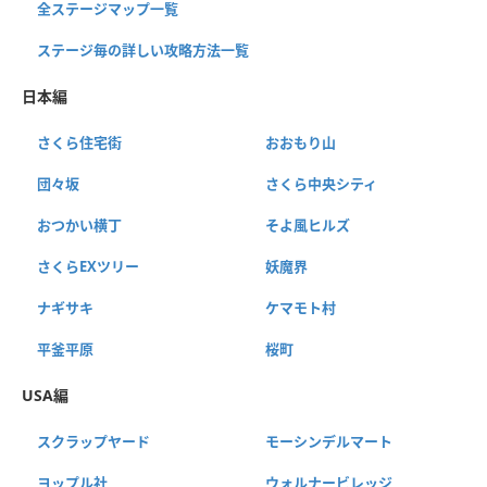
全ステージマップ一覧
ステージ毎の詳しい攻略方法一覧
日本編
さくら住宅街
おおもり山
団々坂
さくら中央シティ
おつかい横丁
そよ風ヒルズ
さくらEXツリー
妖魔界
ナギサキ
ケマモト村
平釜平原
桜町
USA編
スクラップヤード
モーシンデルマート
ヨップル社
ウォルナービレッジ