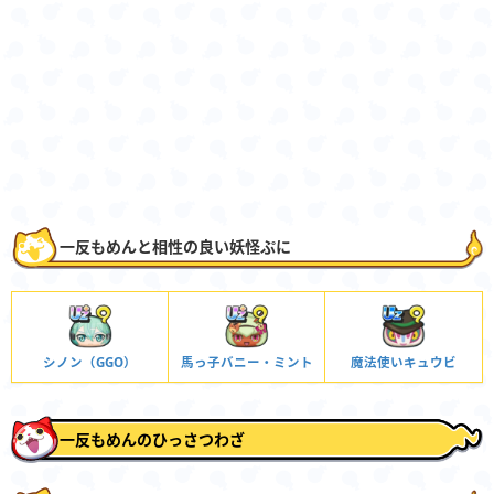
一反もめんと相性の良い妖怪ぷに
シノン（GGO）
馬っ子バニー・ミント
魔法使いキュウビ
一反もめんのひっさつわざ