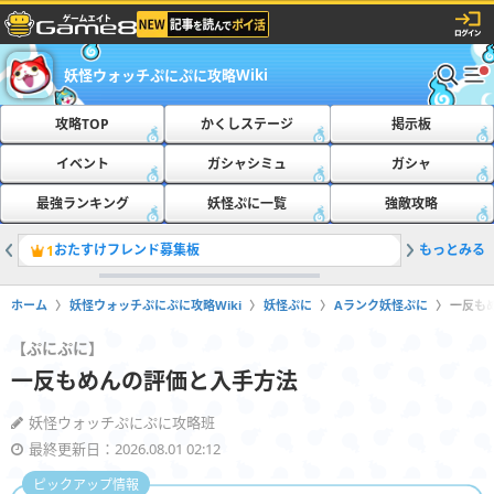
妖怪ウォッチぷにぷに攻略Wiki
攻略TOP
かくしステージ
掲示板
イベント
ガシャシミュ
ガシャ
最強ランキング
妖怪ぷに一覧
強敵攻略
おたすけフレンド募集板
もっとみる
ともだち
1
2
ホーム
妖怪ウォッチぷにぷに攻略Wiki
妖怪ぷに
Aランク妖怪ぷに
一反も
【ぷにぷに】
一反もめんの評価と入手方法
妖怪ウォッチぷにぷに攻略班
最終更新日：2026.08.01 02:12
ピックアップ情報