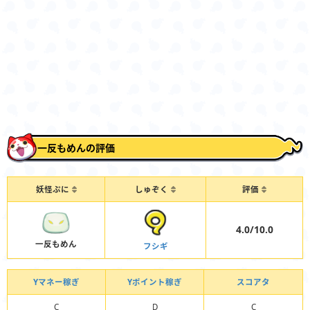
一反もめんの評価
妖怪ぷに
しゅぞく
評価
4.0/10.0
一反もめん
フシギ
Yマネー稼ぎ
Yポイント稼ぎ
スコアタ
C
D
C