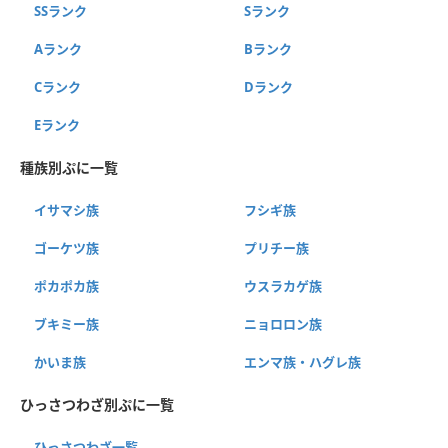
SSランク
Sランク
Aランク
Bランク
Cランク
Dランク
Eランク
種族別ぷに一覧
イサマシ族
フシギ族
ゴーケツ族
プリチー族
ポカポカ族
ウスラカゲ族
ブキミー族
ニョロロン族
かいま族
エンマ族・ハグレ族
ひっさつわざ別ぷに一覧
ひっさつわざ一覧