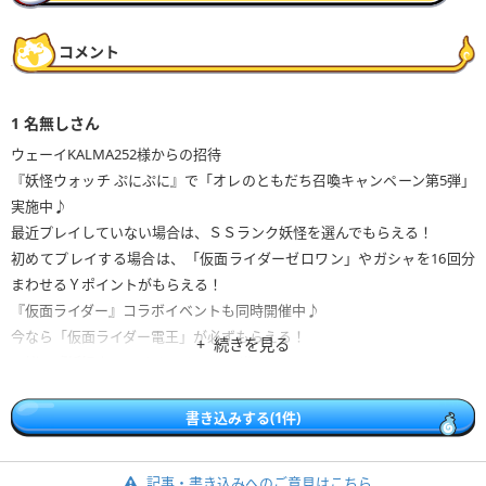
コメント
1
名無しさん
ウェーイKALMA252様からの招待
『妖怪ウォッチ ぷにぷに』で「オレのともだち召喚キャンペーン第5弾」
実施中♪
最近プレイしていない場合は、ＳＳランク妖怪を選んでもらえる！
初めてプレイする場合は、「仮面ライダーゼロワン」やガシャを16回分
まわせるＹポイントがもらえる！
『仮面ライダー』コラボイベントも同時開催中♪
今なら「仮面ライダー電王」が必ずもらえる！
続きを見る
一緒に『妖怪ウォッチ ぷにぷに』で遊ぼう♪
https://yokai-punipuni.jp/cp5-line/index.nhn?openExternalBrowser=1&
書き込みする(1件)
comeback_code=botiaqih&comeback_name=KALMA252
様
※上記のURLからプレイすると、このメッセージを送った相手にプレゼン
記事・書き込みへのご意見はこちら