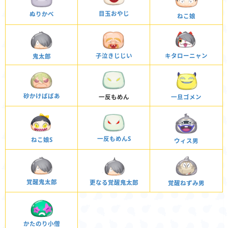
目玉おやじ
ぬりかべ
ねこ娘
子泣きじじい
キタローニャン
鬼太郎
砂かけばばあ
一反もめん
一旦ゴメン
一反もめんS
ねこ娘S
ウィス男
覚醒鬼太郎
更なる覚醒鬼太郎
覚醒ねずみ男
かたのり小僧