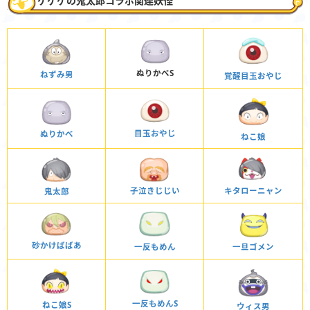
ゲゲゲの鬼太郎コラボ関連妖怪
ぬりかべS
ねずみ男
覚醒目玉おやじ
目玉おやじ
ぬりかべ
ねこ娘
子泣きじじい
キタローニャン
鬼太郎
砂かけばばあ
一反もめん
一旦ゴメン
一反もめんS
ねこ娘S
ウィス男