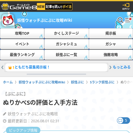
妖怪ウォッチぷにぷに攻略Wiki
攻略TOP
かくしステージ
掲示板
イベント
ガシャシミュ
ガシャ
最強ランキング
妖怪ぷに一覧
強敵攻略
ともだち募集掲示板！
もっとみる
おたすけ
1
2
ホーム
妖怪ウォッチぷにぷに攻略Wiki
妖怪ぷに
Sランク妖怪ぷに
ぬりか
【ぷにぷに】
ぬりかべSの評価と入手方法
妖怪ウォッチぷにぷに攻略班
5
最終更新日：2026.08.01 02:31
ピックアップ情報