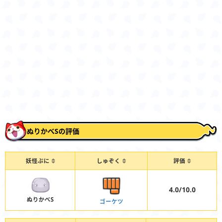
ぬりかべSの評価
妖怪ぷに
しゅぞく
評価
4.0/10.0
ぬりかべS
ゴーケツ