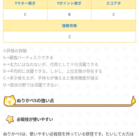
Yマネー稼ぎ
Yポイント稼ぎ
スコアタ
C
B
C
強敵攻略
C
※評価の詳細
S→最強パーティ入りできる
A→主力にはなれないが、代用として十分活躍できる
B→平均的に活躍できる。しかし、上位互換が存在する
C→多少使えるが、手持ちが増えると使用頻度が減る
D→該当分野では活躍できない
ぬりかべSの強い点
必殺技が使いやすい
ぬりかべSは、使いやすい必殺技を持っている妖怪です。たいして火力は