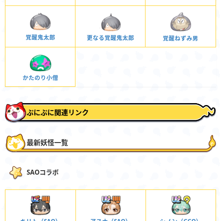
覚醒鬼太郎
更なる覚醒鬼太郎
覚醒ねずみ男
かたのり小僧
ぷにぷに関連リンク
最新妖怪一覧
SAOコラボ