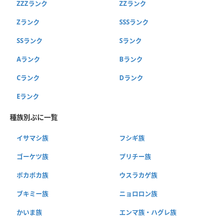
ZZZランク
ZZランク
Zランク
SSSランク
SSランク
Sランク
Aランク
Bランク
Cランク
Dランク
Eランク
種族別ぷに一覧
イサマシ族
フシギ族
ゴーケツ族
プリチー族
ポカポカ族
ウスラカゲ族
ブキミー族
ニョロロン族
かいま族
エンマ族・ハグレ族