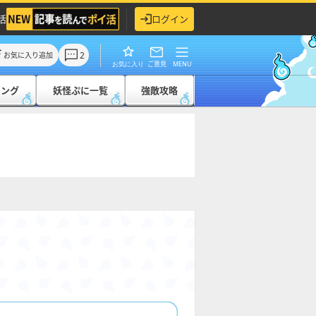
活
ログイン
2
お気に入り追加
ご意見
MENU
お気に入り
キング
妖怪ぷに一覧
強敵攻略