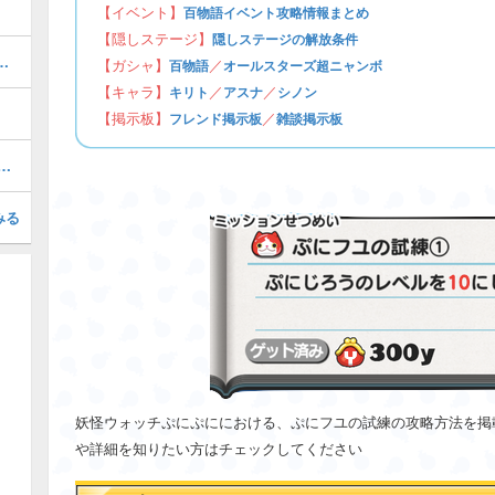
【イベント】
百物語イベント攻略情報まとめ
【隠しステージ】
隠しステージの解放条件
テージの攻略・倒し方まとめ
【ガシャ】
／
百物語
オールスターズ超ニャンボ
【キャラ】
／
／
キリト
アスナ
シノン
【掲示板】
／
フレンド掲示板
雑談掲示板
ボイベントの隠しステージの解放条件
みる
妖怪ウォッチぷにぷににおける、ぷにフユの試練の攻略方法を掲
や詳細を知りたい方はチェックしてください