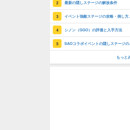
最新の隠しステージの解放条件
2
イベント強敵ス
3
シノン（GGO）の評価と入手方法
4
SAOコラ
5
もっと