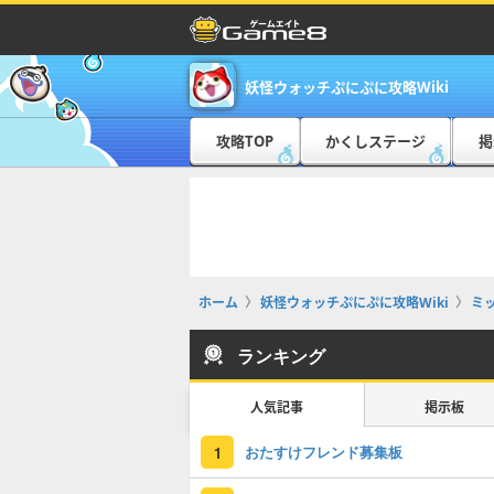
妖怪ウォッチぷにぷに攻略Wiki
攻略TOP
かくしステージ
掲
ホーム
妖怪ウォッチぷにぷに攻略Wiki
ミ
ランキング
人気記事
掲示板
おたすけフレンド募集板
1