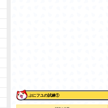
ぷにフユの試練①