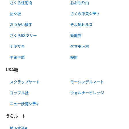
さくら住宅街
おおもり山
団々坂
さくら中央シティ
おつかい横丁
そよ風ヒルズ
さくらEXツリー
妖魔界
ナギサキ
ケマモト村
平釜平原
桜町
USA編
スクラップヤード
モーシンデルマート
ヨップル社
ウォルナービレッジ
ニュー妖魔シティ
うらルート
地下水道A