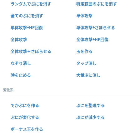
ランダムでぷにを消す
特定範囲のぷにを消す
全てのぷにを消す
単体攻撃
単体攻撃+HP回復
単体攻撃+さぼらせる
全体攻撃
全体攻撃+HP回復
全体攻撃＋さぼらせる
玉を作る
なぞり消し
タップ消し
時を止める
大量ぷに消し
変化系
でかぷにを作る
ぷにを整理する
ぷにが変化する
ぷにが減少する
ボーナス玉を作る