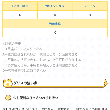
Yマネー稼ぎ
Yポイント稼ぎ
スコアタ
D
D
D
強敵攻略
C
※評価の詳細
S→最強パーティ入りできる
A→主力にはなれないが、代用として十分活躍できる
B→平均的に活躍できる。しかし、上位互換が存在する
C→多少使えるが、手持ちが増えると使用頻度が減る
D→該当分野では活躍できない
ダリスの強い点
少し便利なひっさつわざを持つ
ダリスのひっさつわざは、ぷにキャラ減少です。出現するぷにの数を減ら