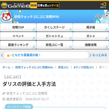
妖怪ウォッチぷにぷに攻略Wiki
攻略TOP
かくしステージ
掲示板
イベント
ガシャシミュ
ガシャ
最強ランキング
妖怪ぷに一覧
強敵攻略
ともだち募集掲示板！
もっとみる
おたすけ
1
2
ホーム
妖怪ウォッチぷにぷに攻略Wiki
妖怪ぷに
Bランク妖怪ぷに
ダリス
【ぷにぷに】
ダリスの評価と入手方法
妖怪ウォッチぷにぷに攻略班
最終更新日：2026.05.01 02:17
ピックアップ情報