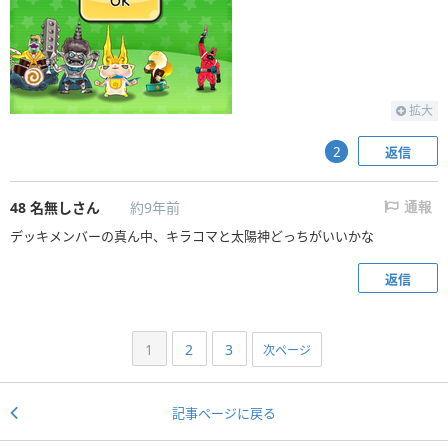
拡大
返信
2
48
名無しさん
約9年前
通報
デッキメンバーの真ん中、キラコマと太陽神どっちがいいかな
返信
1
2
3
次ページ
記事ページに戻る