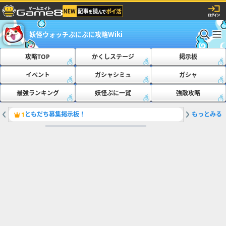
妖怪ウォッチぷにぷに攻略Wiki
攻略TOP
かくしステージ
掲示板
イベント
ガシャシミュ
ガシャ
最強ランキング
妖怪ぷに一覧
強敵攻略
ともだち募集掲示板！
もっとみる
おたすけ
1
2