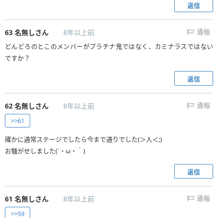
返信
63
名無しさん
8年以上前
通報
どんどろのとこのメンバーがプラチナ鬼ではなく、カミナラスではない
ですか？
返信
62
名無しさん
8年以上前
通報
>>61
確かに通常ステージでしたら今まで通りでした(＞人＜;)
お騒がせしました(´・ω・｀)
返信
61
名無しさん
8年以上前
通報
>>59