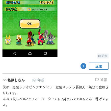
拡大
返信
1
56
名無しさん
約9年前
通報
僕は、覚醒ふぶきピンクエンペラー覚醒メラメラ轟獅天下無双で金稼ぎ
をします。
ふぶき技レベル2でフィーバータイムに2発うちで1500yマネー稼げます
よ。