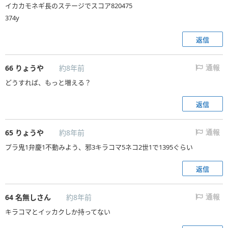
イカカモネギ長のステージでスコア820475
374y
返信
66
りょうや
約8年前
通報
どうすれば、もっと増える？
返信
65
りょうや
約8年前
通報
プラ鬼1弁慶1不動みよう、邪3キラコマ5ネコ2世1で1395ぐらい
返信
64
名無しさん
約8年前
通報
キラコマとイッカクしか持ってない