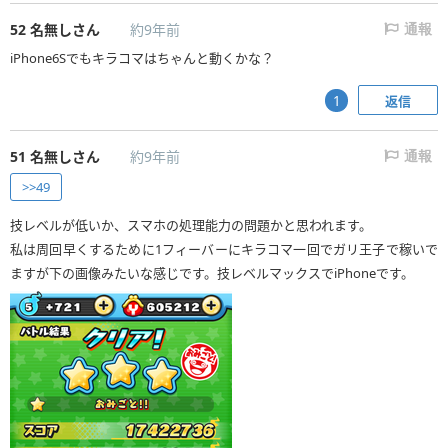
52
名無しさん
約9年前
通報
iPhone6Sでもキラコマはちゃんと動くかな？
返信
1
51
名無しさん
約9年前
通報
>>49
技レベルが低いか、スマホの処理能力の問題かと思われます。
私は周回早くするために1フィーバーにキラコマ一回でガリ王子で稼いで
ますが下の画像みたいな感じです。技レベルマックスでiPhoneです。