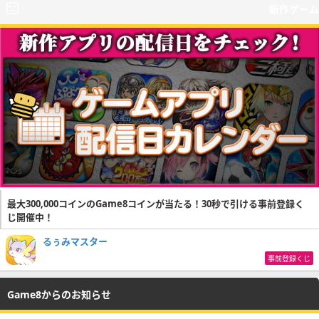
新作ゲーム
最大300,000コインのGame8コインが当たる！30秒で引ける事前登録く
じ開催中！
るぅみマスター
事前登録くじ
Game8からのお知らせ