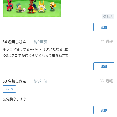
拡大
返信
54
名無しさん
約9年前
通報
キラコマ使うならAndroidはダメだなぁ(泣)
iOSとスコアが倍くらい変わって来るね(T-T)
返信
53
名無しさん
約9年前
通報
>>52
充分動きますよ
返信