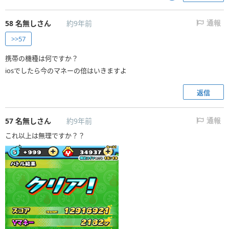
58
名無しさん
約9年前
通報
>>57
携帯の機種は何ですか？
iosでしたら今のマネーの倍はいきますよ
返信
57
名無しさん
約9年前
通報
これ以上は無理ですか？？