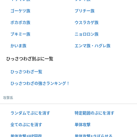
ゴーケツ族
プリチー族
ポカポカ族
ウスラカゲ族
ブキミー族
ニョロロン族
かいま族
エンマ族・ハグレ族
ひっさつわざ別ぷに一覧
ひっさつわざ一覧
ひっさつわざの強さランキング！
攻撃系
ランダムでぷにを消す
特定範囲のぷにを消す
全てのぷにを消す
単体攻撃
単体攻撃+HP回復
単体攻撃+さぼらせる