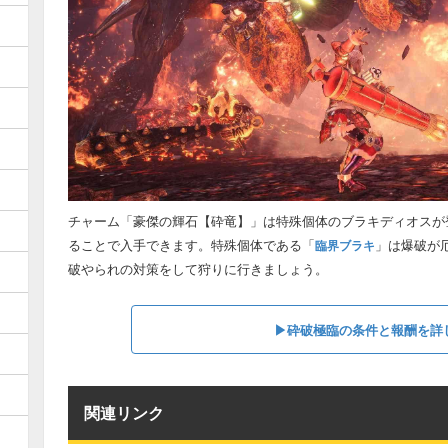
チャーム「豪傑の輝石【砕竜】」は特殊個体のブラキディオスが
ることで入手できます。特殊個体である「
」は爆破が
臨界ブラキ
破やられの対策をして狩りに行きましょう。
▶砕破極臨の条件と報酬を詳
関連リンク