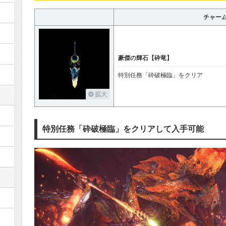
チャー
豪傑の輝石【砕竜】
特別任務「砕破極臨」をクリア
拡大
特別任務「砕破極臨」をクリアして入手可能