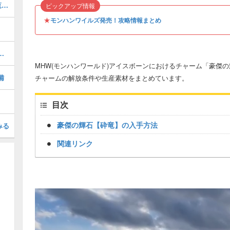
鑑定武器(マムタロト武器)の当たり一覧｜強化方法
ピックアップ情報
★
モンハンワイルズ発売！攻略情報まとめ
な地帯レベル上げ｜上限解放方法
MHW(モンハンワールド)アイスボーンにおけるチャーム「豪傑
備
チャームの解放条件や生産素材をまとめています。
目次
豪傑の輝石【砕竜】の入手方法
みる
関連リンク