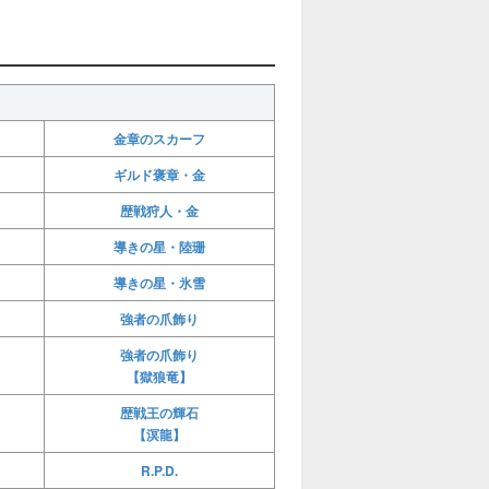
金章のスカーフ
ギルド褒章・金
歴戦狩人・金
導きの星・陸珊
導きの星・氷雪
強者の爪飾り
強者の爪飾り
【獄狼竜】
歴戦王の輝石
【溟龍】
R.P.D.