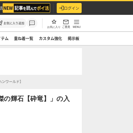
活
ログイン
お気に入り追加
ご意見
MENU
お気に入り
イテム
重ね着一覧
カスタム強化
掲示板
ハンワールド】
傑の輝石【砕竜】」の入
】