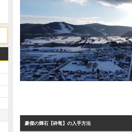
豪傑の輝石【砕竜】の入手方法