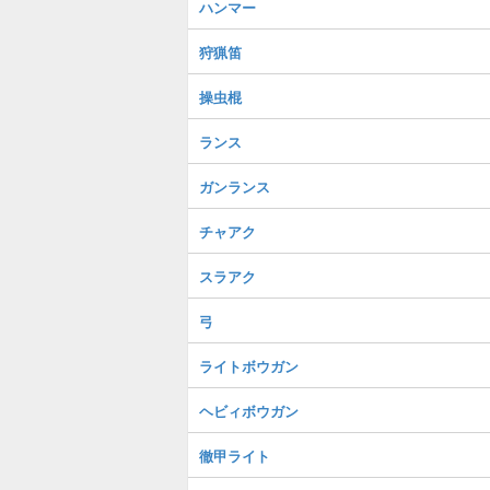
ハンマー
狩猟笛
操虫棍
ランス
ガンランス
チャアク
スラアク
弓
ライトボウガン
ヘビィボウガン
徹甲ライト