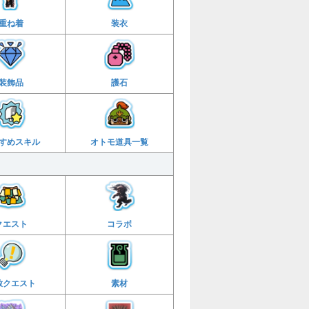
重ね着
装衣
装飾品
護石
すめ
スキル
オトモ
道具一覧
クエスト
コラボ
放
クエスト
素材