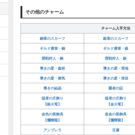
その他のチャーム
チャーム入手方法
銅章のスカーフ
銀章のスカーフ
ギルド褒章・銅
ギルド褒章・銀
歴戦狩人・銅
歴戦狩人・銀
導きの星・森林
導きの星・荒地
導きの星・瘴気
導きの星・溶岩
導きの結晶
覇者の証
猛者の爪飾り
猛者の爪飾り
【銀火竜】
【金火竜】
金色の装飾具
皇金の装飾具
【爛輝龍】
【爛輝龍】
アンブレラ
豆腐