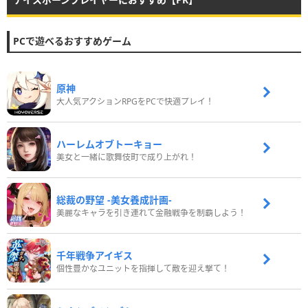
PCで遊べるおすすめゲーム
原神
大人気アクションRPGをPCで快適プレイ！
ハーレムオブトーキョー
美女と一緒に歌舞伎町で成り上がれ！
総裁の野望 -美女養成計画-
美麗なキャラを引き連れて金融戦争を制覇しよう！
千年戦争アイギス
個性豊かなユニットを指揮して敵を迎え撃て！