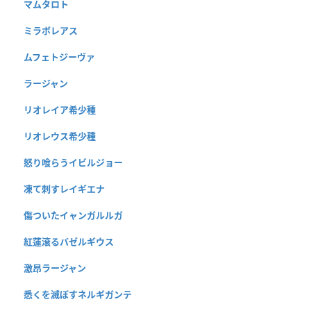
マムタロト
ミラボレアス
ムフェトジーヴァ
ラージャン
リオレイア希少種
リオレウス希少種
怒り喰らうイビルジョー
凍て刺すレイギエナ
傷ついたイャンガルルガ
紅蓮滾るバゼルギウス
激昂ラージャン
悉くを滅ぼすネルギガンテ