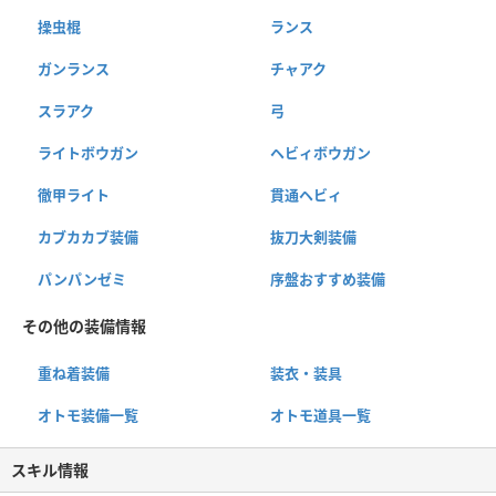
操虫棍
ランス
ガンランス
チャアク
スラアク
弓
ライトボウガン
ヘビィボウガン
徹甲ライト
貫通ヘビィ
カブカカブ装備
抜刀大剣装備
パンパンゼミ
序盤おすすめ装備
その他の装備情報
重ね着装備
装衣・装具
オトモ装備一覧
オトモ道具一覧
スキル情報