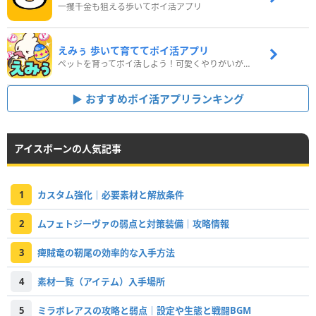
一攫千金も狙える歩いてポイ活アプリ
えみぅ 歩いて育ててポイ活アプリ
ペットを育ってポイ活しよう！可愛くやりがいがある新感覚アプリ
おすすめポイ活アプリランキング
アイスボーンの人気記事
1
カスタム強化｜必要素材と解放条件
2
ムフェトジーヴァの弱点と対策装備｜攻略情報
3
痺賊竜の靭尾の効率的な入手方法
4
素材一覧（アイテム）入手場所
5
ミラボレアスの攻略と弱点｜設定や生態と戦闘BGM