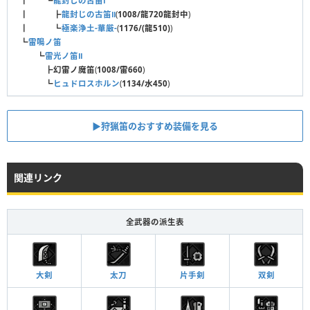
┃ ┗
龍封じの古笛Ⅰ
┃ ┣
龍封じの古笛Ⅱ
(
1008/龍720龍封中
)
┃ ┗
極楽浄土-華厳-
(
1176/(龍510)
)
┗
雷鳴ノ笛
┗
雷光ノ笛Ⅱ
┣
幻雷ノ魔笛
(
1008/雷660
)
┗
ヒュドロスホルン
(
1134/水450
)
▶狩猟笛のおすすめ装備を見る
関連リンク
全武器の派生表
大剣
太刀
片手剣
双剣