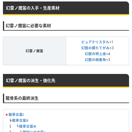
幻雷ノ魔笛の入手・生産素材
幻雷ノ魔笛に必要な素材
ピュアクリスタル
×1
幻獣の銀たてがみ
×3
幻雷ノ魔笛
幻獣の特上皮
×4
幻獣の剛蒼角
×3
幻雷ノ魔笛の派生・強化先
龍骨系の最終派生
★
龍骨古笛Ⅰ
┣
龍骨古笛Ⅱ
┃ ┗
龍骨古笛Ⅲ