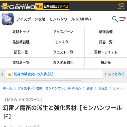
アイスボーン攻略｜モンハンワールド(MHW)
攻略トップ
アイスボーン
最強装備
最強武器種
モンスター
武器一覧
防具一覧
クエスト一覧
素材・アイテム
重ね着一覧
カスタム強化
掲示板
転身の装衣(改)の入手方法
もっとみる
ストーリ
1
2
ホーム
アイスボーン攻略｜モンハンワールド(MHW)
武器
狩猟笛
幻雷ノ魔
【MHWアイスボーン】
幻雷ノ魔笛の派生と強化素材【モンハンワール
ド】