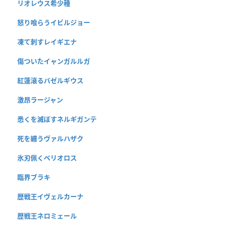
リオレウス希少種
怒り喰らうイビルジョー
凍て刺すレイギエナ
傷ついたイャンガルルガ
紅蓮滾るバゼルギウス
激昂ラージャン
悉くを滅ぼすネルギガンテ
死を纏うヴァルハザク
氷刃佩くベリオロス
臨界ブラキ
歴戦王イヴェルカーナ
歴戦王ネロミェール