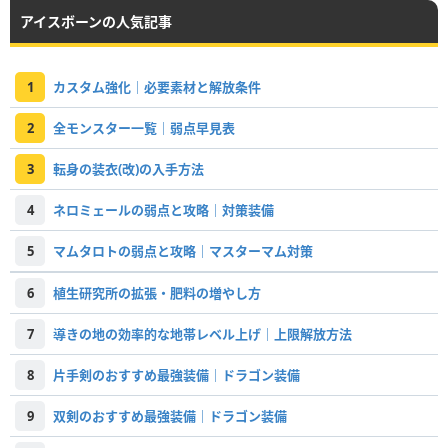
アイスボーンの人気記事
1
カスタム強化｜必要素材と解放条件
2
全モンスター一覧｜弱点早見表
3
転身の装衣(改)の入手方法
4
ネロミェールの弱点と攻略｜対策装備
5
マムタロトの弱点と攻略｜マスターマム対策
6
植生研究所の拡張・肥料の増やし方
7
導きの地の効率的な地帯レベル上げ｜上限解放方法
8
片手剣のおすすめ最強装備｜ドラゴン装備
9
双剣のおすすめ最強装備｜ドラゴン装備