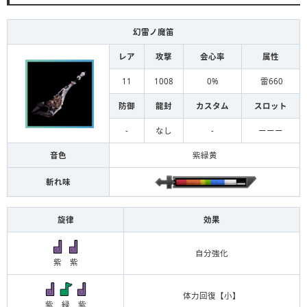
幻雷ノ魔笛
レア
攻撃
会心率
属性
11
1008
0%
雷660
防御
龍封
カスタム
スロット
-
なし
-
ーーー
音色
紫緑黄
斬れ味
旋律
効果
自分強化
紫 紫
体力回復【小】
紫 緑 紫