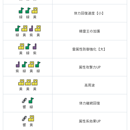
体力回復速度【小】
緑 緑 黃
精霊王の加護
緑 黃 紫 黃
雷属性防御強化【大】
黃 緑 紫
属性攻撃力UP
紫 緑 黃 緑
高周波
黃 黃 黃
体力継続回復
響 緑
属性系効果UP
響 黄