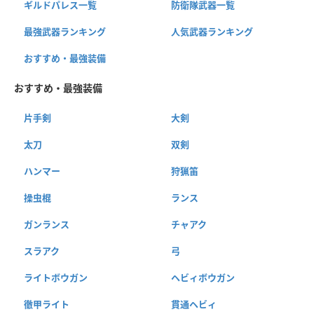
ギルドパレス一覧
防衛隊武器一覧
最強武器ランキング
人気武器ランキング
おすすめ・最強装備
おすすめ・最強装備
片手剣
大剣
太刀
双剣
ハンマー
狩猟笛
操虫棍
ランス
ガンランス
チャアク
スラアク
弓
ライトボウガン
ヘビィボウガン
徹甲ライト
貫通ヘビィ