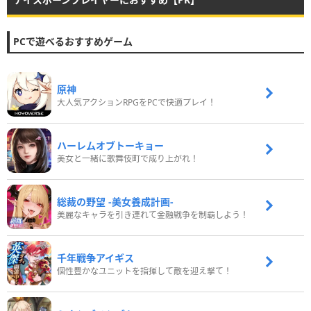
PCで遊べるおすすめゲーム
原神
大人気アクションRPGをPCで快適プレイ！
ハーレムオブトーキョー
美女と一緒に歌舞伎町で成り上がれ！
総裁の野望 -美女養成計画-
美麗なキャラを引き連れて金融戦争を制覇しよう！
千年戦争アイギス
個性豊かなユニットを指揮して敵を迎え撃て！