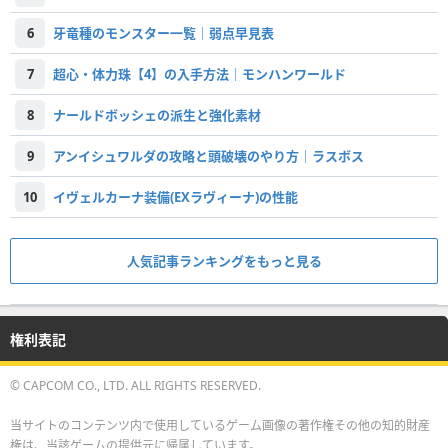
6
牙竜種のモンスター一覧｜弱点早見表
7
超心・体力珠【4】の入手方法｜モンハンワールド
8
ナールドボッシェの派生と強化素材
9
アンイシュワルダの攻略と頭破壊のやり方｜ラスボス
10
イヴェルカーナ装備(EXラヴィーナ)の性能
人気記事ランキングをもっと見る
権利表記
© CAPCOM CO., LTD. ALL RIGHTS RESERVED.
当サイトのコンテンツ内で使用しているゲーム画像の著作権その他の知的財産
権は、当該ゲームの提供元に帰属しています。