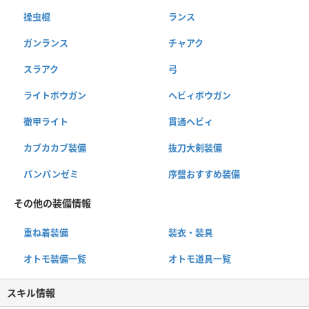
操虫棍
ランス
ガンランス
チャアク
スラアク
弓
ライトボウガン
ヘビィボウガン
徹甲ライト
貫通ヘビィ
カブカカブ装備
抜刀大剣装備
パンパンゼミ
序盤おすすめ装備
その他の装備情報
重ね着装備
装衣・装具
オトモ装備一覧
オトモ道具一覧
スキル情報