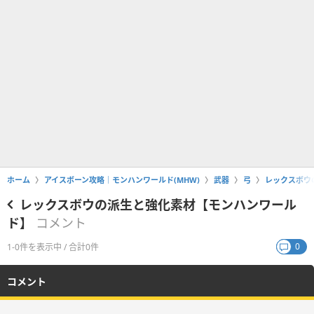
ホーム
アイスボーン攻略｜モンハンワールド(MHW)
武器
弓
レックスボウ
レックスボウの派生と強化素材【モンハンワール
ド】
コメント
0
1-0件を表示中 / 合計0件
コメント