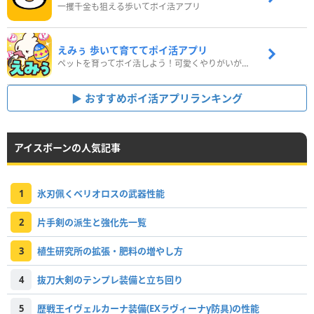
一攫千金も狙える歩いてポイ活アプリ
えみぅ 歩いて育ててポイ活アプリ
ペットを育ってポイ活しよう！可愛くやりがいがある新感覚アプリ
おすすめポイ活アプリランキング
アイスボーンの人気記事
1
氷刃佩くベリオロスの武器性能
2
片手剣の派生と強化先一覧
3
植生研究所の拡張・肥料の増やし方
4
抜刀大剣のテンプレ装備と立ち回り
5
歴戦王イヴェルカーナ装備(EXラヴィーナγ防具)の性能