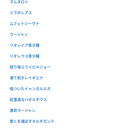
マムタロト
ミラボレアス
ムフェトジーヴァ
ラージャン
リオレイア希少種
リオレウス希少種
怒り喰らうイビルジョー
凍て刺すレイギエナ
傷ついたイャンガルルガ
紅蓮滾るバゼルギウス
激昂ラージャン
悉くを滅ぼすネルギガンテ