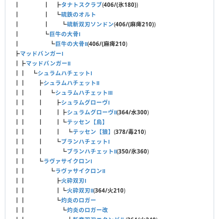
┃ ┃ ┣
タナトスクラブ
(
406/(氷180)
)
┃ ┃ ┗
硫鉄のオルト
┃ ┃ ┗
硫斬双刃ソンドン
(
406/(麻痺210)
)
┃ ┗
巨牛の大骨Ⅰ
┃ ┗
巨牛の大骨Ⅱ
(
406/(麻痺210
)
┣
マッドバンガーⅠ
┃┣
マッドバンガーⅡ
┃┃ ┗
シュラムハチェットⅠ
┃┃ ┣
シュラムハチェットⅡ
┃┃ ┃ ┗
シュラムハチェットⅢ
┃┃ ┃ ┣
シュラムグローヴⅠ
┃┃ ┃ ┃┣
シュラムグローヴⅡ
(
364/水300
)
┃┃ ┃ ┃┗
テッセン【烏】
┃┃ ┃ ┃ ┗
テッセン【狼】
(
378/毒210
)
┃┃ ┃ ┗
ブランハチェットⅠ
┃┃ ┃ ┗
ブランハチェットⅡ
(
350/氷360
)
┃┃ ┗
ラヴァサイクロンⅠ
┃┃ ┗
ラヴァサイクロンⅡ
┃┃ ┣
火砕双刃Ⅰ
┃┃ ┃┗
火砕双刃Ⅱ
(
364/火210
)
┃┃ ┗
灼炎のロガー
┃┃ ┗
灼炎のロガー改