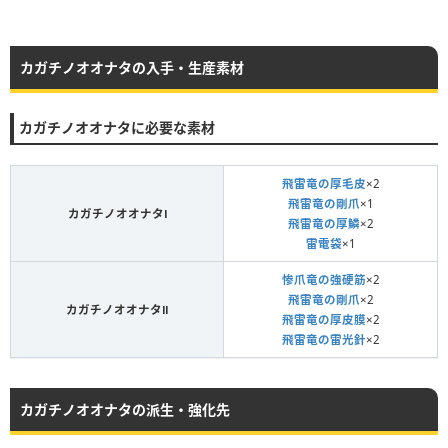
カガチノオオナタの入手・生産素材
カガチノオオナタに必要な素材
飛雷竜の厚毛皮
×2
飛雷竜の剛爪
×1
カガチノオオナタⅠ
飛雷竜の厚鱗
×2
雷電袋
×1
惨爪竜の強硬筋
×2
飛雷竜の剛爪
×2
カガチノオオナタⅡ
飛雷竜の厚皮膜
×2
飛雷竜の雷光針
×2
カガチノオオナタの派生・強化先