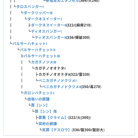
┃┃ ┗
斬竜双刃エタンゼル
(
364/火240
)
┃┗
タロスバンガーⅠ
┃ ┗
ダークリッパーⅢ
┃ ┗
ダークネスイーターⅠ
┃ ┣
ダークネスイーターⅡ
(
322/(麻痺210
)
┃ ┗
ディオスバンガー
Ⅰ
┃ ┗
ディオスバンガーⅡ
(
336/爆破300
)
┗
パルサーハチェットⅠ
┗
パルサーハチェットⅡ
┣
パルサーハチェットⅢ
┃ ┗
カガチノツメⅢ
┃ ┗
カガチノオオナタⅠ
┃ ┣
カガチノオオナタⅡ
(
322/雷330
)
┃ ┗
ベニカガチノドクヅメⅠ
┃ ┗
ベニカガチノドクヅメⅡ
(
350/毒270
)
┗
ガロンハチェットⅠ
┗
血吸いの鎖鎌
┗
罪【シン】
┗
罪【シン】改
┣
罪悪【クライム】
(
322/火(300)
)
┗
冥府の鎖鎌
┗
死罪【デスロウ】
(
336/龍300/龍封大
)