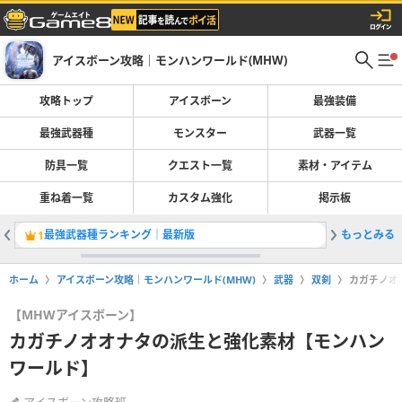
アイスボーン攻略｜モンハンワールド(MHW)
攻略トップ
アイスボーン
最強装備
最強武器種
モンスター
武器一覧
防具一覧
クエスト一覧
素材・アイテム
重ね着一覧
カスタム強化
掲示板
最強武器種ランキング｜最新版
もっとみる
太刀のお
1
2
ホーム
アイスボーン攻略｜モンハンワールド(MHW)
武器
双剣
カガチノオ
【MHWアイスボーン】
カガチノオオナタの派生と強化素材【モンハン
ワールド】