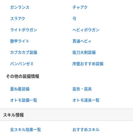
ガンランス
チャアク
スラアク
弓
ライトボウガン
ヘビィボウガン
徹甲ライト
貫通ヘビィ
カブカカブ装備
抜刀大剣装備
パンパンゼミ
序盤おすすめ装備
その他の装備情報
重ね着装備
装衣・装具
オトモ装備一覧
オトモ道具一覧
スキル情報
全スキル効果一覧
おすすめスキル