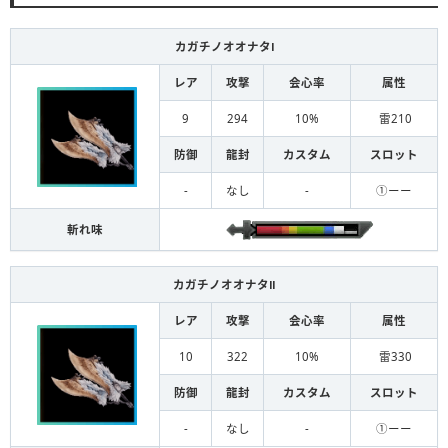
カガチノオオナタⅠ
レア
攻撃
会心率
属性
9
294
10%
雷210
防御
龍封
カスタム
スロット
-
なし
-
①ーー
斬れ味
カガチノオオナタⅡ
レア
攻撃
会心率
属性
10
322
10%
雷330
防御
龍封
カスタム
スロット
-
なし
-
①ーー