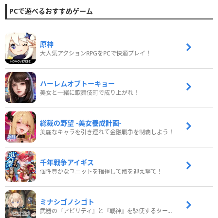
PCで遊べるおすすめゲーム
原神
大人気アクションRPGをPCで快適プレイ！
ハーレムオブトーキョー
美女と一緒に歌舞伎町で成り上がれ！
総裁の野望 -美女養成計画-
美麗なキャラを引き連れて金融戦争を制覇しよう！
千年戦争アイギス
個性豊かなユニットを指揮して敵を迎え撃て！
ミナシゴノシゴト
武器の『アビリティ』と『戦神』を駆使するターン制コマンドバトルRPG！