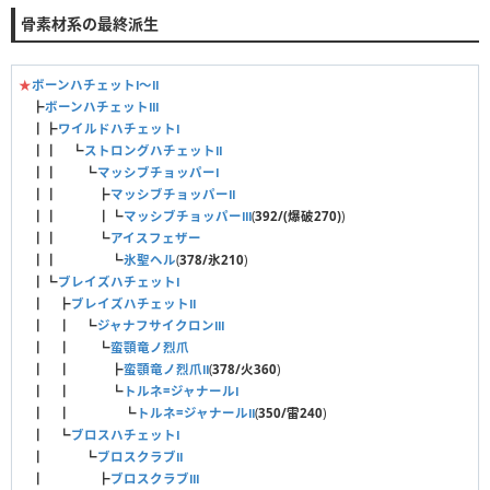
骨素材系の最終派生
★
ボーンハチェットⅠ〜Ⅱ
┣
ボーンハチェットⅢ
┃┣
ワイルドハチェットⅠ
┃┃ ┗
ストロングハチェットⅡ
┃┃ ┗
マッシブチョッパーⅠ
┃┃ ┣
マッシブチョッパーⅡ
┃┃ ┃┗
マッシブチョッパーⅢ
(
392/(爆破270)
)
┃┃ ┗
アイスフェザー
┃┃ ┗
氷聖ヘル
(
378/氷210
)
┃┗
ブレイズハチェットⅠ
┃ ┣
ブレイズハチェットⅡ
┃ ┃ ┗
ジャナフサイクロンⅢ
┃ ┃ ┗
蛮顎竜ノ烈爪
┃ ┃ ┣
蛮顎竜ノ烈爪Ⅱ
(
378/火360
)
┃ ┃ ┗
トルネ=ジャナールⅠ
┃ ┃ ┗
トルネ=ジャナールⅡ
(
350/雷240
)
┃ ┗
ブロスハチェットⅠ
┃ ┗
ブロスクラブⅡ
┃ ┣
ブロスクラブⅢ