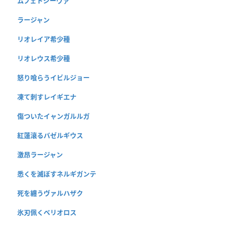
ムフェトジーヴァ
ラージャン
リオレイア希少種
リオレウス希少種
怒り喰らうイビルジョー
凍て刺すレイギエナ
傷ついたイャンガルルガ
紅蓮滾るバゼルギウス
激昂ラージャン
悉くを滅ぼすネルギガンテ
死を纏うヴァルハザク
氷刃佩くベリオロス