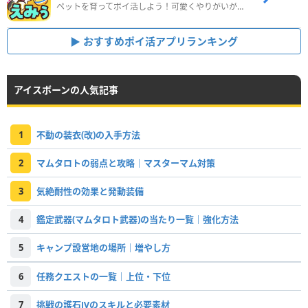
ペットを育ってポイ活しよう！可愛くやりがいがある新感覚アプリ
おすすめポイ活アプリランキング
アイスボーンの人気記事
1
不動の装衣(改)の入手方法
2
マムタロトの弱点と攻略｜マスターマム対策
3
気絶耐性の効果と発動装備
4
鑑定武器(マムタロト武器)の当たり一覧｜強化方法
5
キャンプ設営地の場所｜増やし方
6
任務クエストの一覧｜上位・下位
7
挑戦の護石Ⅳのスキルと必要素材