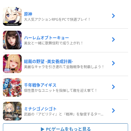
原神
大人気アクションRPGをPCで快適プレイ！
ハーレムオブトーキョー
美女と一緒に歌舞伎町で成り上がれ！
総裁の野望 -美女養成計画-
美麗なキャラを引き連れて金融戦争を制覇しよう！
千年戦争アイギス
個性豊かなユニットを指揮して敵を迎え撃て！
ミナシゴノシゴト
武器の『アビリティ』と『戦神』を駆使するターン制コマンドバトルRPG！
PCゲームをもっと見る