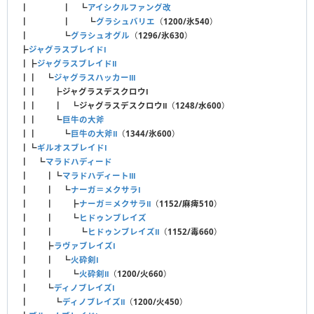
┃ ┃ ┗
アイシクルファング改
┃ ┃ ┗
グラシュバリエ
（
1200/氷540
）
┃ ┗
グラシュオグル
（
1296/氷630
）
┣
ジャグラスブレイドⅠ
┃┣
ジャグラスブレイドⅡ
┃┃ ┗
ジャグラスハッカーⅢ
┃┃ ┣
ジャグラスデスクロウⅠ
┃┃ ┃ ┗
ジャグラスデスクロウⅡ
（
1248/水600
）
┃┃ ┗
巨牛の大斧
┃┃ ┗
巨牛の大斧Ⅱ
（
1344/氷600
）
┃┗
ギルオスブレイドⅠ
┃ ┗
マラドハディード
┃ ┃┗
マラドハディートⅢ
┃ ┃ ┗
ナーガ＝メクサラⅠ
┃ ┃ ┣
ナーガ＝メクサラⅡ
（
1152/麻痺510
）
┃ ┃ ┗
ヒドゥンブレイズ
┃ ┃ ┗
ヒドゥンブレイズⅡ
（
1152/毒660
）
┃ ┣
ラヴァブレイズⅠ
┃ ┃ ┗
火砕剣Ⅰ
┃ ┃ ┗
火砕剣Ⅱ
（
1200/火660
）
┃ ┗
ディノブレイズⅠ
┃ ┗
ディノブレイズⅡ
（
1200/火450
）