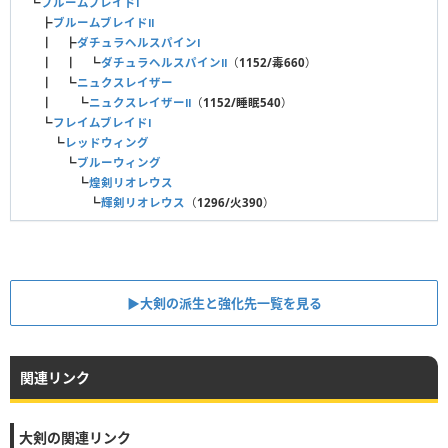
┗
ブルームブレイドⅠ
┣
ブルームブレイドⅡ
┃ ┣
ダチュラヘルスパインⅠ
┃ ┃ ┗
ダチュラヘルスパインⅡ
（
1152/毒660
）
┃ ┗
ニュクスレイザー
┃ ┗
ニュクスレイザーⅡ
（
1152/睡眠540
）
┗
フレイムブレイドⅠ
┗
レッドウィング
┗
ブルーウィング
┗
煌剣リオレウス
┗
輝剣リオレウス
（
1296/火390
）
▶大剣の派生と強化先一覧を見る
関連リンク
大剣の関連リンク