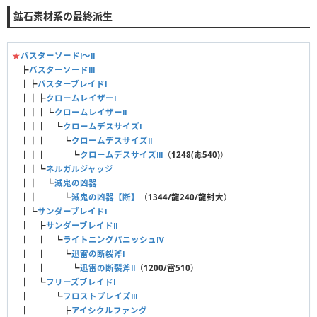
鉱石素材系の最終派生
★
バスターソードⅠ〜Ⅱ
┣
バスターソードⅢ
┃┣
バスターブレイドⅠ
┃┃┣
クロームレイザーⅠ
┃┃┃┗
クロームレイザーⅡ
┃┃┃ ┗
クロームデスサイズⅠ
┃┃┃ ┗
クロームデスサイズⅡ
┃┃┃ ┗
クロームデスサイズⅢ
（
1248(毒540)
）
┃┃┗
ネルガルジャッジ
┃┃ ┗
滅鬼の凶器
┃┃ ┗
滅鬼の凶器【断】
（
1344/龍240/龍封大
）
┃┗
サンダーブレイドⅠ
┃ ┣
サンダーブレイドⅡ
┃ ┃ ┗
ライトニングパニッシュⅣ
┃ ┃ ┗
迅雷の断裂斧Ⅰ
┃ ┃ ┗
迅雷の断裂斧Ⅱ
（
1200/雷510
）
┃ ┗
フリーズブレイドⅠ
┃ ┗
フロストブレイズⅢ
┃ ┣
アイシクルファング