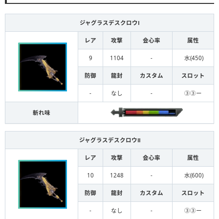
ジャグラスデスクロウⅠ
レア
攻撃
会心率
属性
9
1104
-
水(450)
防御
龍封
カスタム
スロット
-
なし
-
③③ー
斬れ味
ジャグラスデスクロウⅡ
レア
攻撃
会心率
属性
10
1248
-
水(600)
防御
龍封
カスタム
スロット
-
なし
-
③③ー