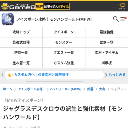
アイスボーン攻略｜モンハンワールド(MHW)
攻略トップ
アイスボーン
最強装備
最強武器種
モンスター
武器一覧
防具一覧
クエスト一覧
素材・アイテム
重ね着一覧
カスタム強化
掲示板
カスタム強化｜必要素材と解放条件
もっとみる
おすすめ
1
2
ホーム
アイスボーン攻略｜モンハンワールド(MHW)
武器
大剣
ジャグラス
【MHWアイスボーン】
ジャグラスデスクロウの派生と強化素材【モン
ハンワールド】