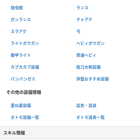
操虫棍
ランス
ガンランス
チャアク
スラアク
弓
ライトボウガン
ヘビィボウガン
徹甲ライト
貫通ヘビィ
カブカカブ装備
抜刀大剣装備
パンパンゼミ
序盤おすすめ装備
その他の装備情報
重ね着装備
装衣・装具
オトモ装備一覧
オトモ道具一覧
スキル情報