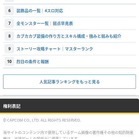
6
装飾品の一覧｜4スロ対応
7
全モンスター一覧｜弱点早見表
8
カブカカブ装備の作り方とスキル構成・強みと弱みも紹介
9
ストーリー攻略チャート｜マスターランク
10
烈日の条件と報酬
人気記事ランキングをもっと見る
権利表記
© CAPCOM CO., LTD. ALL RIGHTS RESERVED.
当サイトのコンテンツ内で使用しているゲーム画像の著作権その他の知的財産
権は、当該ゲームの提供元に帰属しています。