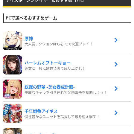
PCで遊べるおすすめゲーム
原神
大人気アクションRPGをPCで快適プレイ！
ハーレムオブトーキョー
美女と一緒に歌舞伎町で成り上がれ！
総裁の野望 -美女養成計画-
美麗なキャラを引き連れて金融戦争を制覇しよう！
千年戦争アイギス
個性豊かなユニットを指揮して敵を迎え撃て！