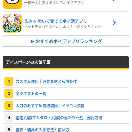
一攫千金も狙える歩いてポイ活アプリ
えみぅ 歩いて育ててポイ活アプリ
ペットを育ってポイ活しよう！可愛くやりがいがある新感覚アプリ
おすすめポイ活アプリランキング
アイスボーンの人気記事
1
カスタム強化｜必要素材と解放条件
2
全クエストの一覧
3
太刀のおすすめ最強装備｜ドラゴン装備
4
鑑定武器(マムタロト武器)の当たり一覧｜強化方法
5
装衣・装具の入手方法と使い方