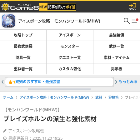
アイスボーン攻略｜モンハンワールド(MHW)
攻略トップ
アイスボーン
最強装備
最強武器種
モンスター
武器一覧
防具一覧
クエスト一覧
素材・アイテム
重ね着一覧
カスタム強化
掲示板
双剣のおすすめ・最強装備
もっとみる
ストーリ
1
2
ホーム
アイスボーン攻略｜モンハンワールド(MHW)
武器
狩猟笛
ブレイズ
【モンハンワールド(MHW)】
ブレイズホルンの派生と強化素材
アイスボーン攻略班
最終更新日：2025.11.20 19:25