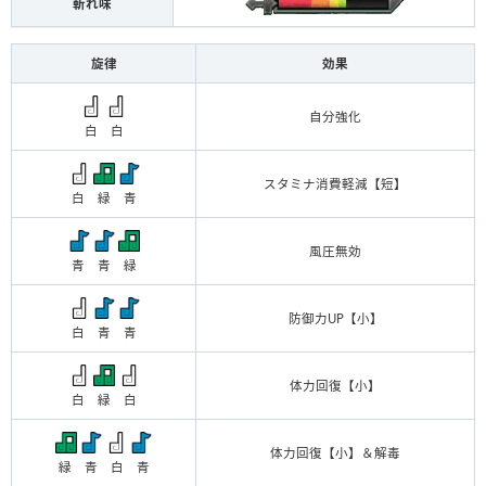
斬れ味
旋律
効果
自分強化
白 白
スタミナ消費軽減【短】
白 緑 青
風圧無効
青 青 緑
防御力UP【小】
白 青 青
体力回復【小】
白 緑 白
体力回復【小】＆解毒
緑 青 白 青