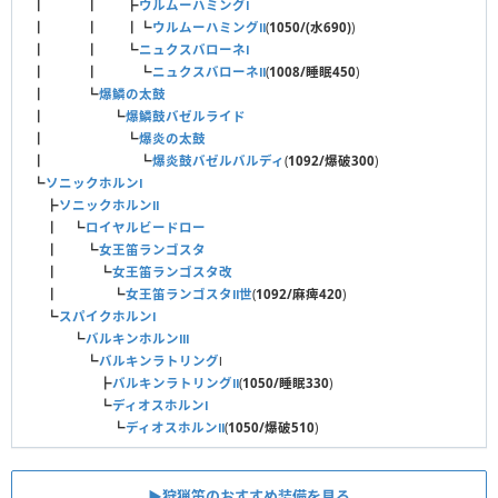
┃ ┃ ┣
ウルムーハミングⅠ
┃ ┃ ┃┗
ウルムーハミングⅡ
(
1050/(水690)
)
┃ ┃ ┗
ニュクスバローネⅠ
┃ ┃ ┗
ニュクスバローネⅡ
(
1008/睡眠450
)
┃ ┗
爆鱗の太鼓
┃ ┗
爆鱗鼓バゼルライド
┃ ┗
爆炎の太鼓
┃ ┗
爆炎鼓バゼルバルディ
(
1092/爆破300
)
┗
ソニックホルンⅠ
┣
ソニックホルンⅡ
┃ ┗
ロイヤルビードロー
┃ ┗
女王笛ランゴスタ
┃ ┗
女王笛ランゴスタ改
┃ ┗
女王笛ランゴスタⅡ世
(
1092/麻痺420
)
┗
スパイクホルンⅠ
┗
バルキンホルンⅢ
┗
バルキンラトリング
Ⅰ
┣
バルキンラトリングⅡ
(
1050/睡眠330
)
┗
ディオスホルンⅠ
┗
ディオスホルンⅡ
(
1050/爆破510
)
▶狩猟笛のおすすめ装備を見る