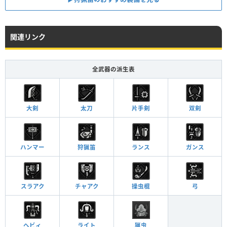
関連リンク
全武器の派生表
大剣
太刀
片手剣
双剣
ハンマー
狩猟笛
ランス
ガンス
スラアク
チャアク
操虫棍
弓
ヘビィ
ライト
猟虫