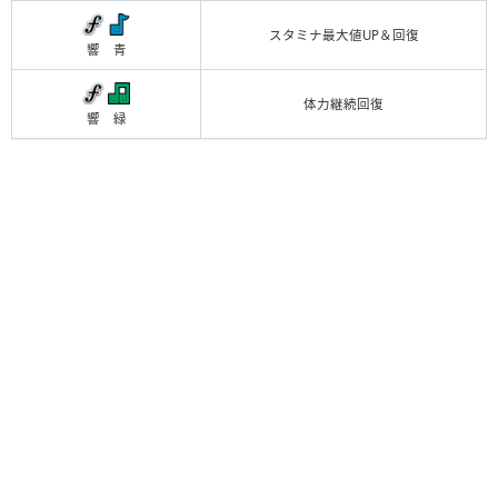
スタミナ最大値UP＆回復
響 青
体力継続回復
響 緑