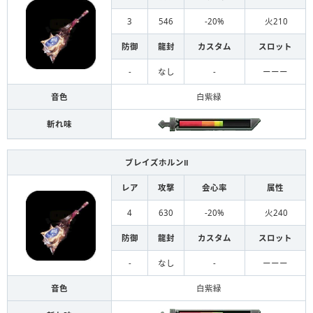
3
546
-20%
火210
防御
龍封
カスタム
スロット
-
なし
-
ーーー
音色
白紫緑
斬れ味
ブレイズホルンⅡ
レア
攻撃
会心率
属性
4
630
-20%
火240
防御
龍封
カスタム
スロット
-
なし
-
ーーー
音色
白紫緑