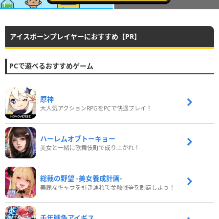
アイスボーンプレイヤーにおすすめ【PR】
PCで遊べるおすすめゲーム
原神
大人気アクションRPGをPCで快適プレイ！
ハーレムオブトーキョー
美女と一緒に歌舞伎町で成り上がれ！
総裁の野望 -美女養成計画-
美麗なキャラを引き連れて金融戦争を制覇しよう！
千年戦争アイギス