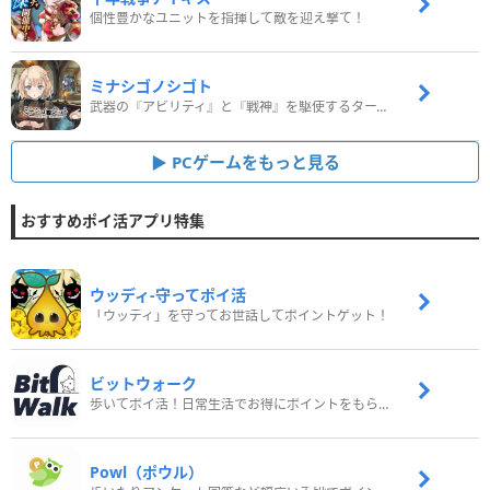
個性豊かなユニットを指揮して敵を迎え撃て！
ミナシゴノシゴト
武器の『アビリティ』と『戦神』を駆使するターン制コマンドバトルRPG！
PCゲームをもっと見る
おすすめポイ活アプリ特集
ウッディ‐守ってポイ活
「ウッディ」を守ってお世話してポイントゲット！
ビットウォーク
歩いてポイ活！日常生活でお得にポイントをもらおう
Powl（ポウル）