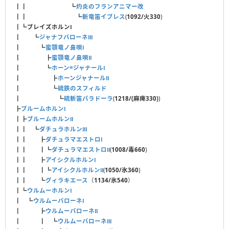
┃┃ ┗
灼炎のフランアニマー改
┃┃ ┗
斬竜笛イブレス
(
1092/火330
)
┃┗
ブレイズホルンⅠ
┃ ┗
ジャナフバローネⅢ
┃ ┗
蛮顎竜ノ鼻唄Ⅰ
┃ ┣
蛮顎竜ノ鼻唄Ⅱ
┃ ┗
ホーン=ジャナールⅠ
┃ ┣
ホーンジャナールⅡ
┃ ┗
硫鉄のスフィルド
┃ ┗
硫斬笛パラドーラ
(
1218/(麻痺330)
)
┣
ブルームホルンⅠ
┃┣
ブルームホルンⅡ
┃┃ ┗
ダチュラホルンⅢ
┃┃ ┣
ダチュラマエストロⅠ
┃┃ ┃┗
ダチュラマエストロⅡ
(
1008/毒660
)
┃┃ ┣
アイシクルホルンⅠ
┃┃ ┃┗
アイシクルホルンⅡ
(
1050/氷360
)
┃┃ ┗
グィラキエース
（
1134/氷540
）
┃┗
ウルムーホルンⅠ
┃ ┗
ウルムーバローネⅠ
┃ ┣
ウルムーバローネⅡ
┃ ┃ ┗
ウルムーバローネⅢ