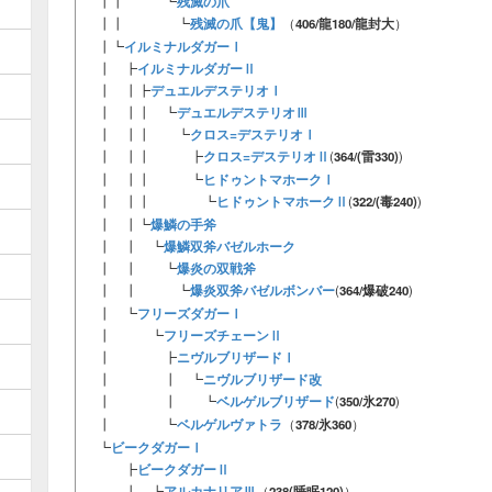
残滅の爪
┃┃ ┗
残滅の爪【鬼】
┃┃ ┗
（
406/龍180/龍封大
）
イルミナルダガーⅠ
┃┗
イルミナルダガーⅡ
┃ ┣
デュエルデステリオⅠ
┃ ┃┣
デュエルデステリオⅢ
┃ ┃┃ ┗
クロス=デステリオⅠ
┃ ┃┃ ┗
クロス=デステリオⅡ
┃ ┃┃ ┣
(
364/(雷330)
)
ヒドゥントマホークⅠ
┃ ┃┃ ┗
ヒドゥントマホークⅡ
┃ ┃┃ ┗
(
322/(毒240)
)
爆鱗の手斧
┃ ┃┗
爆鱗双斧バゼルホーク
┃ ┃ ┗
爆炎の双戦斧
┃ ┃ ┗
爆炎双斧バゼルボンバー
┃ ┃ ┗
(
364/爆破240
)
フリーズダガーⅠ
┃ ┗
フリーズチェーンⅡ
┃ ┗
ニヴルブリザードⅠ
┃ ┣
ニヴルブリザード改
┃ ┃ ┗
ベルゲルブリザード
┃ ┃ ┗
(
350/氷270
)
ベルゲルヴァトラ
┃ ┗
（
378/氷360
）
ビークダガーⅠ
┗
ビークダガーⅡ
┣
アルカナリアⅢ
┃ ┗
（
238(睡眠120)
）