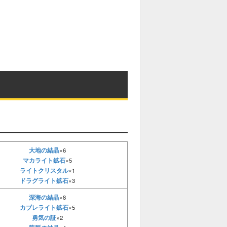
大地の結晶
×6
マカライト鉱石
×5
ライトクリスタル
×1
ドラグライト鉱石
×3
深海の結晶
×8
カブレライト鉱石
×5
勇気の証
×2