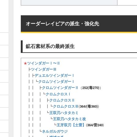
オーダーレイピアの派生・強化先
鉱石素材系の最終派生
ツインダガーⅠ〜Ⅱ
★
ツインダガーⅢ
┣
デュエルツインダガーⅠ
┃┣
クロムツインダガーⅠ
┃┃┗
クロムツインダガーⅡ
┃┃ ┣
（
252(毒270)
）
クロムクロスⅠ
┃┃ ┃┗
クロムクロスⅡ
┃┃ ┃ ┣
クロムクロスⅢ
┃┃ ┃ ┃┗
(
364/(毒360)
)
王双刃ハタタカミ
┃┃ ┃ ┗
王双刃ハタタカミ改
┃┃ ┃ ┗
王牙双刃【土雷】
┃┃ ┃ ┗
(
364/雷240
)
ネルガルガウジ
┃┃ ┗