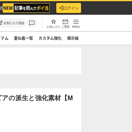
活
ログイン
お気に入り追加
ご意見
MENU
お気に入り
イテム
重ね着一覧
カスタム強化
掲示板
ピアの派生と強化素材【M