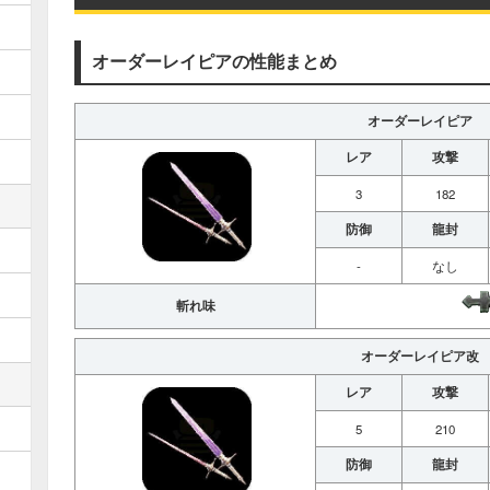
オーダーレイピアの性能まとめ
オーダーレイピア
レア
攻撃
3
182
防御
龍封
-
なし
斬れ味
オーダーレイピア改
レア
攻撃
5
210
防御
龍封