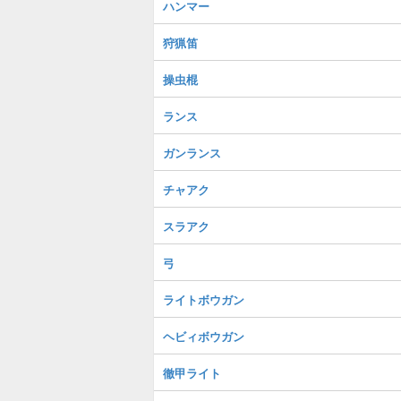
ハンマー
狩猟笛
操虫棍
ランス
ガンランス
チャアク
スラアク
弓
ライトボウガン
ヘビィボウガン
徹甲ライト