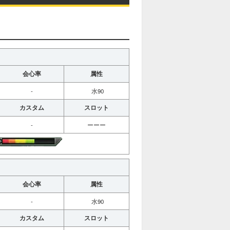
会心率
属性
-
水90
カスタム
スロット
-
ーーー
会心率
属性
-
水90
カスタム
スロット