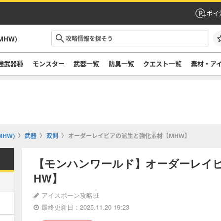
ポイ
HW)
強武器種
モンスター
武器一覧
防具一覧
クエスト一覧
素材・ア
HW)
武器
双剣
オーダーレイピアの派生と強化素材【MHW】
【モンハンワールド】オーダーレイ
HW】
アイスボーン攻略班
最終更新日：2025.11.20 19:23