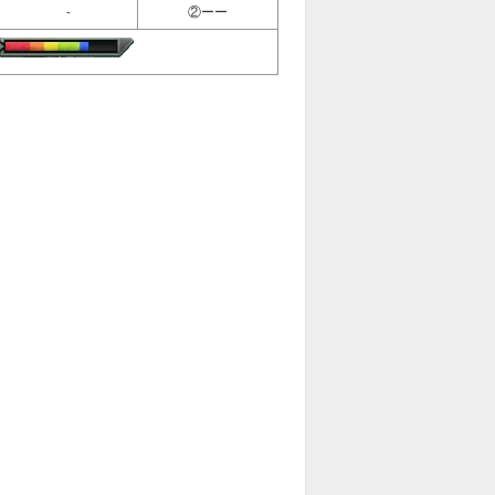
-
②ーー