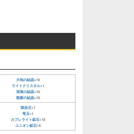
大地の結晶
×10
ライトクリスタル
×1
深海の結晶
×10
龍脈の結晶
×10
獄炎石
×1
竜玉
×1
カブレライト鉱石
×10
ユニオン鉱石
×5