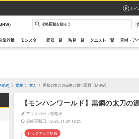
ポイ
HW)
強武器種
モンスター
武器一覧
防具一覧
クエスト一覧
素材・ア
HW)
武器
太刀
黒鋼の太刀の派生と強化素材【MHW】
【モンハンワールド】黒鋼の太刀の派
アイスボーン攻略班
最終更新日：2025.11.20 19:23
ピックアップ情報