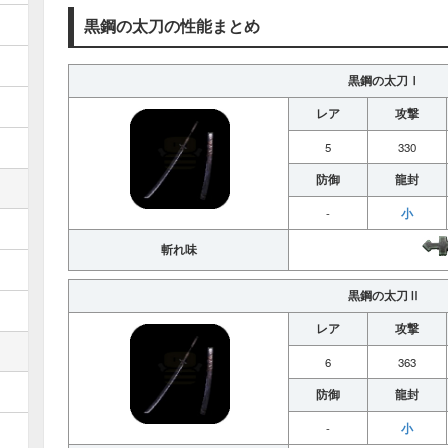
黒鋼の太刀の性能まとめ
黒鋼の太刀Ⅰ
レア
攻撃
5
330
防御
龍封
小
-
斬れ味
黒鋼の太刀Ⅱ
レア
攻撃
6
363
防御
龍封
小
-