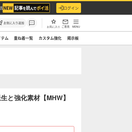
活
ログイン
お気に入り追加
ご意見
MENU
お気に入り
イテム
重ね着一覧
カスタム強化
掲示板
生と強化素材【MHW】