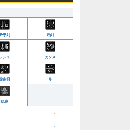
片手剣
双剣
ランス
ガンス
操虫棍
弓
猟虫
る