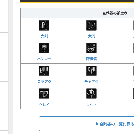
全武器の派生表
大剣
太刀
ハンマー
狩猟笛
スラアク
チャアク
ヘビィ
ライト
▶全武器の一覧に戻