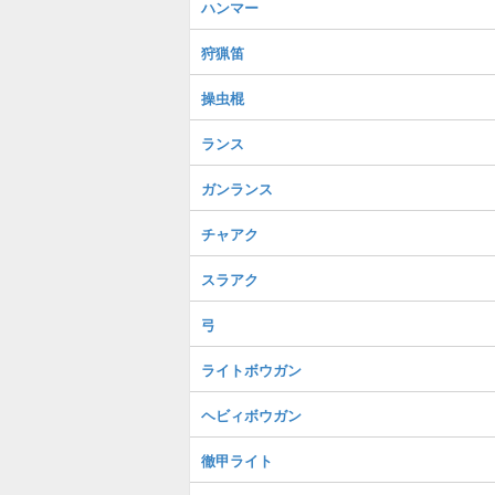
ハンマー
狩猟笛
操虫棍
ランス
ガンランス
チャアク
スラアク
弓
ライトボウガン
ヘビィボウガン
徹甲ライト