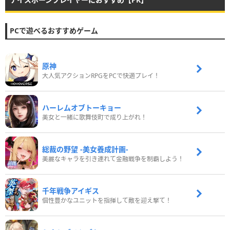
PCで遊べるおすすめゲーム
原神
大人気アクションRPGをPCで快適プレイ！
ハーレムオブトーキョー
美女と一緒に歌舞伎町で成り上がれ！
総裁の野望 -美女養成計画-
美麗なキャラを引き連れて金融戦争を制覇しよう！
千年戦争アイギス
個性豊かなユニットを指揮して敵を迎え撃て！