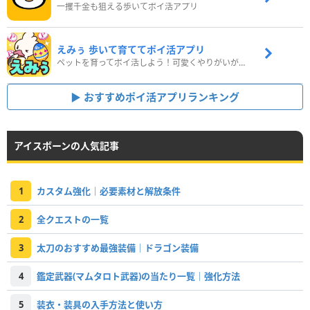
一攫千金も狙える歩いてポイ活アプリ
えみぅ 歩いて育ててポイ活アプリ
ペットを育ってポイ活しよう！可愛くやりがいがある新感覚アプリ
おすすめポイ活アプリランキング
アイスボーンの人気記事
1
カスタム強化｜必要素材と解放条件
2
全クエストの一覧
3
太刀のおすすめ最強装備｜ドラゴン装備
4
鑑定武器(マムタロト武器)の当たり一覧｜強化方法
5
装衣・装具の入手方法と使い方