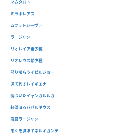
マムタロト
ミラボレアス
ムフェトジーヴァ
ラージャン
リオレイア希少種
リオレウス希少種
怒り喰らうイビルジョー
凍て刺すレイギエナ
傷ついたイャンガルルガ
紅蓮滾るバゼルギウス
激昂ラージャン
悉くを滅ぼすネルギガンテ