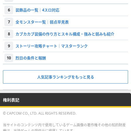
6
装飾品の一覧｜4スロ対応
7
全モンスター一覧｜弱点早見表
8
カブカカブ装備の作り方とスキル構成・強みと弱みも紹介
9
ストーリー攻略チャート｜マスターランク
10
烈日の条件と報酬
人気記事ランキングをもっと見る
権利表記
© CAPCOM CO., LTD. ALL RIGHTS RESERVED.
当サイトのコンテンツ内で使用しているゲーム画像の著作権その他の知的財産
権は、当該ゲームの提供元に帰属しています。