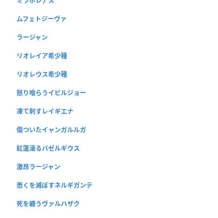
ムフェトジーヴァ
ラージャン
リオレイア希少種
リオレウス希少種
怒り喰らうイビルジョー
凍て刺すレイギエナ
傷ついたイャンガルルガ
紅蓮滾るバゼルギウス
激昂ラージャン
悉くを滅ぼすネルギガンテ
死を纏うヴァルハザク