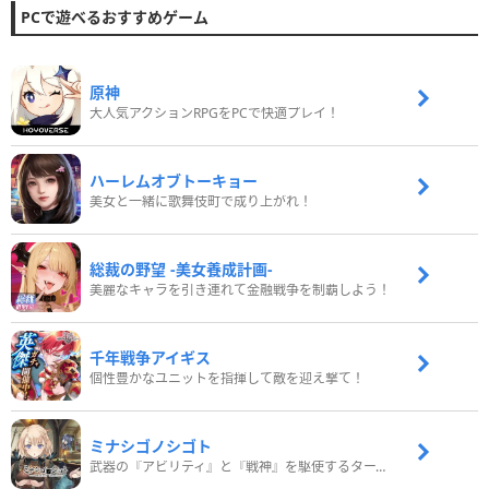
PCで遊べるおすすめゲーム
原神
大人気アクションRPGをPCで快適プレイ！
ハーレムオブトーキョー
美女と一緒に歌舞伎町で成り上がれ！
総裁の野望 -美女養成計画-
美麗なキャラを引き連れて金融戦争を制覇しよう！
千年戦争アイギス
個性豊かなユニットを指揮して敵を迎え撃て！
ミナシゴノシゴト
武器の『アビリティ』と『戦神』を駆使するターン制コマンドバトルRPG！