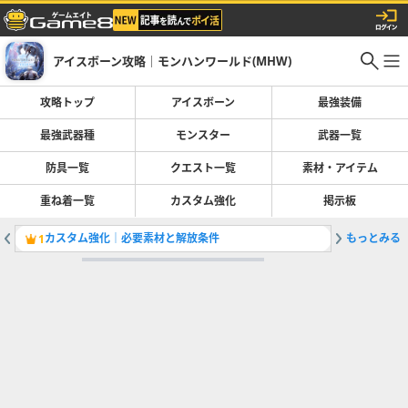
アイスボーン攻略｜モンハンワールド(MHW)
攻略トップ
アイスボーン
最強装備
最強武器種
モンスター
武器一覧
防具一覧
クエスト一覧
素材・アイテム
重ね着一覧
カスタム強化
掲示板
カスタム強化｜必要素材と解放条件
もっとみる
ヘビィボ
1
2