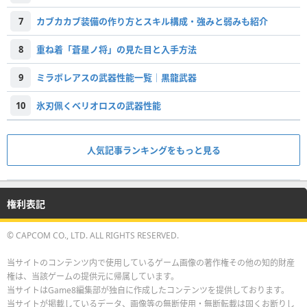
7
カブカカブ装備の作り方とスキル構成・強みと弱みも紹介
8
重ね着「蒼星ノ将」の見た目と入手方法
9
ミラボレアスの武器性能一覧│黒龍武器
10
氷刃佩くベリオロスの武器性能
人気記事ランキングをもっと見る
権利表記
© CAPCOM CO., LTD. ALL RIGHTS RESERVED.
当サイトのコンテンツ内で使用しているゲーム画像の著作権その他の知的財産
権は、当該ゲームの提供元に帰属しています。
当サイトはGame8編集部が独自に作成したコンテンツを提供しております。
当サイトが掲載しているデータ、画像等の無断使用・無断転載は固くお断りし