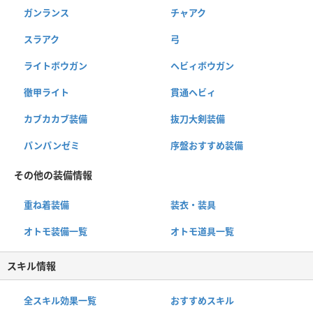
ガンランス
チャアク
スラアク
弓
ライトボウガン
ヘビィボウガン
徹甲ライト
貫通ヘビィ
カブカカブ装備
抜刀大剣装備
パンパンゼミ
序盤おすすめ装備
その他の装備情報
重ね着装備
装衣・装具
オトモ装備一覧
オトモ道具一覧
スキル情報
全スキル効果一覧
おすすめスキル