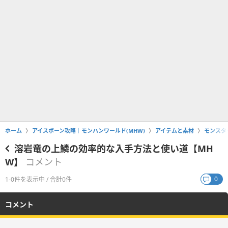
ホーム
アイスボーン攻略｜モンハンワールド(MHW)
アイテムと素材
モンスタ
溶岩竜の上鱗の効率的な入手方法と使い道【MH
W】
コメント
0
1-0件を表示中 / 合計0件
コメント