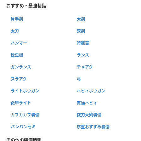
おすすめ・最強装備
片手剣
大剣
太刀
双剣
ハンマー
狩猟笛
操虫棍
ランス
ガンランス
チャアク
スラアク
弓
ライトボウガン
ヘビィボウガン
徹甲ライト
貫通ヘビィ
カブカカブ装備
抜刀大剣装備
パンパンゼミ
序盤おすすめ装備
その他の装備情報