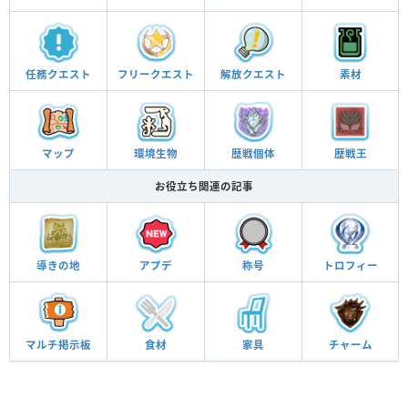
任務
クエスト
フリー
クエスト
解放
クエスト
素材
マップ
環境生物
歴戦個体
歴戦王
お役立ち関連の記事
導きの地
アプデ
称号
トロフィー
マルチ
掲示板
食材
家具
チャーム