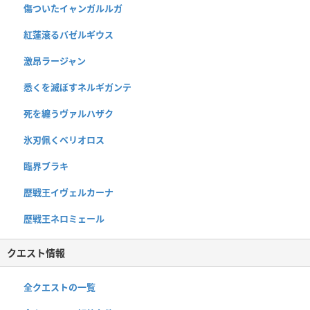
傷ついたイャンガルルガ
紅蓮滾るバゼルギウス
激昂ラージャン
悉くを滅ぼすネルギガンテ
死を纏うヴァルハザク
氷刃佩くベリオロス
臨界ブラキ
歴戦王イヴェルカーナ
歴戦王ネロミェール
クエスト情報
全クエストの一覧