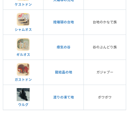
ケストドン
陸珊瑚の台地
台地のかなで族
シャムオス
瘴気の谷
谷のぶんどり族
ギルオス
龍結晶の地
ガジャブー
ガストドン
渡りの凍て地
ボワボワ
ウルグ