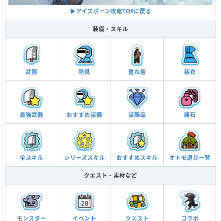
▶アイスボーン攻略TOPに戻る
装備・スキル
武器
防具
重ね着
装衣
最強武器
おすすめ
装備
装飾品
護石
全スキル
シリーズ
スキル
おすすめ
スキル
オトモ
道具一覧
クエスト・素材など
モンスター
イベント
クエスト
コラボ