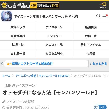
アイスボーン攻略｜モンハンワールド(MHW)
攻略トップ
アイスボーン
最強装備
最強武器種
モンスター
武器一覧
防具一覧
クエスト一覧
素材・アイテム
重ね着一覧
カスタム強化
掲示板
任務クエストの一覧と解放条件
もっとみる
重ね着装
1
2
ホーム
アイスボーン攻略｜モンハンワールド(MHW)
オトモダチになる方法【モン
【MHWアイスボーン】
オトモダチになる方法【モンハンワールド】
アイスボーン攻略班
22
最終更新日：2025.11.20 20:23