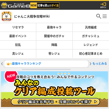
にゃんこ大戦争攻略Wiki
リセマラ
最強キャラ
汎用編成
最新イベント
開催中のガチャ
ガチャシミュ
狂乱
降臨
レジェンド
真レジェ
零レジェ
初心者記事まとめ
最強キャラランキング
もっとみる
ガチャの
1
2