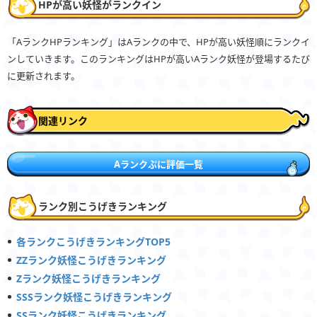
HPが高い妖怪がランクイン
「AランクHPランキング」はAランクの中で、HPが高い妖怪順にランクイ
ンしていきます。このランキングはHPが高いAランク妖怪が登場するたび
に更新されます。
関連リンク
Aランクぷに評価一覧
ランク別こうげきランキング
各ランクこうげきランキングTOP5
ZZランク妖怪こうげきランキング
Zランク妖怪こうげきランキング
SSSランク妖怪こうげきランキング
SSランク妖怪こうげきランキング