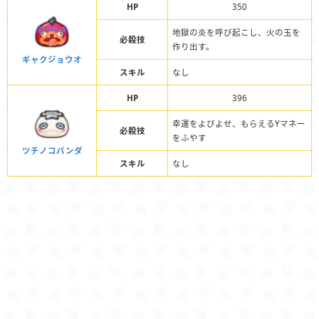
HP
350
地獄の炎を呼び起こし、火の玉を
必殺技
作り出す。
ギャクジョウオ
スキル
なし
HP
396
幸運をよびよせ、もらえるYマネー
必殺技
をふやす
ツチノコパンダ
スキル
なし