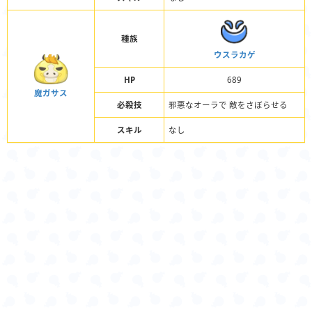
種族
ウスラカゲ
HP
689
魔ガサス
必殺技
邪悪なオーラで 敵をさぼらせる
スキル
なし