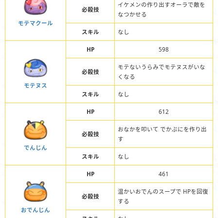
イケメンの作り出すオーラで敵を
必殺技
なつかせる
モテマクール
スキル
なし
HP
598
モテないうらみでモテヌスがいな
必殺技
くなる
モテヌス
スキル
なし
HP
612
おなかを叩いて でかぷにを作り出
必殺技
す
でんじん
スキル
なし
HP
461
温かいおでんのスープで HPを回復
必殺技
する
おでんじん