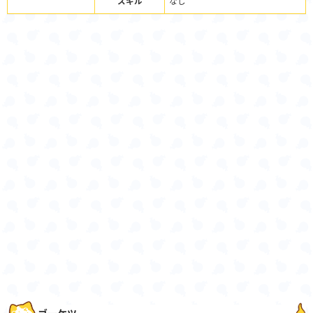
スキル
なし