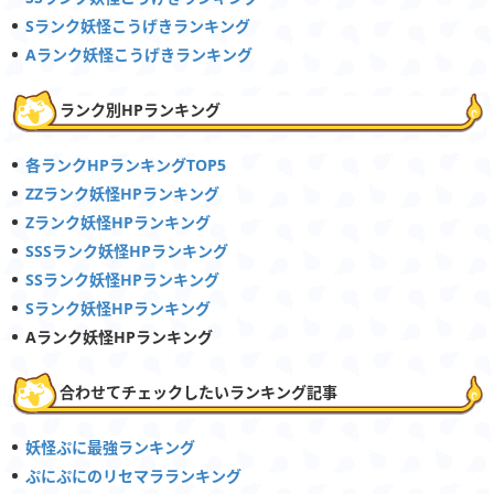
Sランク妖怪こうげきランキング
Aランク妖怪こうげきランキング
ランク別HPランキング
各ランクHPランキングTOP5
ZZランク妖怪HPランキング
Zランク妖怪HPランキング
SSSランク妖怪HPランキング
SSランク妖怪HPランキング
Sランク妖怪HPランキング
Aランク妖怪HPランキング
合わせてチェックしたいランキング記事
妖怪ぷに最強ランキング
ぷにぷにのリセマラランキング