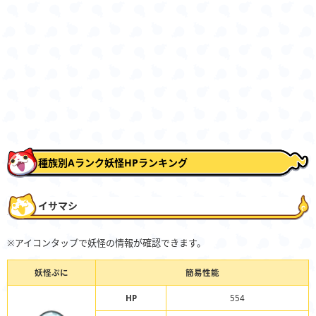
種族別Aランク妖怪HPランキング
イサマシ
※アイコンタップで妖怪の情報が確認できます。
妖怪ぷに
簡易性能
HP
554