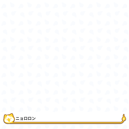
ニョロロン