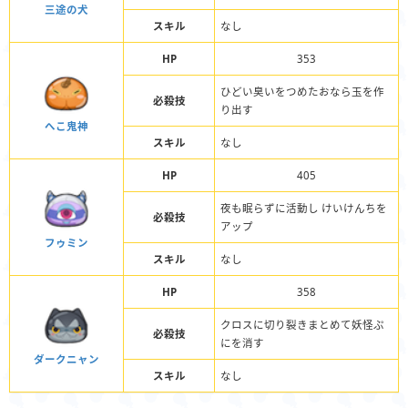
三途の犬
スキル
なし
HP
353
ひどい臭いをつめたおなら玉を作
必殺技
り出す
へこ鬼神
スキル
なし
HP
405
夜も眠らずに活動し けいけんちを
必殺技
アップ
フゥミン
スキル
なし
HP
358
クロスに切り裂きまとめて妖怪ぷ
必殺技
にを消す
ダークニャン
スキル
なし