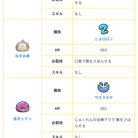
せる
スキル
なし
種族
ニョロロン
HP
693
ねずみ男
必殺技
口臭で敵をさぼらせる
スキル
なし
種族
ウスラカゲ
HP
692
泥ボックン
じゅくれんの泥棒テクで 敵をさぼ
必殺技
らせる
スキル
なし