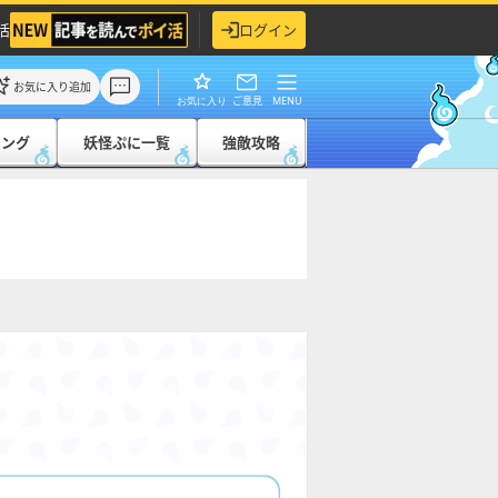
活
ログイン
お気に入り追加
ご意見
MENU
お気に入り
キング
妖怪ぷに一覧
強敵攻略