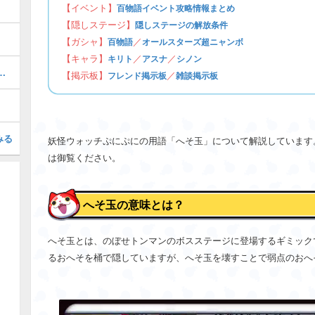
【イベント】
百物語イベント攻略情報まとめ
【隠しステージ】
隠しステージの解放条件
【ガシャ】
／
百物語
オールスターズ超ニャンボ
【キャラ】
／
／
キリト
アスナ
シノン
ぷにの最強ぷにランキング！
【掲示板】
／
フレンド掲示板
雑談掲示板
みる
妖怪ウォッチぷにぷにの用語「へそ玉」について解説しています
は御覧ください。
へそ玉の意味とは？
へそ玉とは、のぼせトンマンのボスステージに登場するギミック
るおへそを桶で隠していますが、へそ玉を壊すことで弱点のおへ