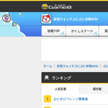
妖怪ウォッチぷにぷに攻略Wiki
攻略TOP
かくしステージ
掲
ホーム
妖怪ウォッチぷにぷに攻略Wiki
ぷ
ランキング
人気記事
掲示板
おたすけフレンド募集板
1