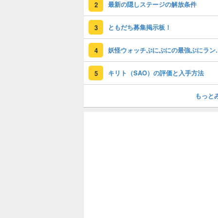
最新の隠しステージの解放条件
2
ともだち募集掲示板！
3
妖怪ウォッチぷに
4
キリト（SAO）の評価と入手方法
5
もっと