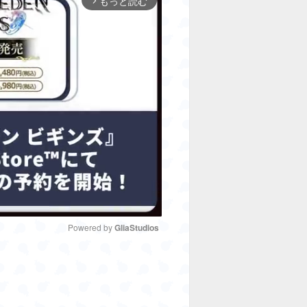
もっと読む
arrow_forward_ios
Powered by 
GliaStudios
M
u
t