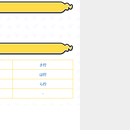
e
さ行
は行
ら行
-