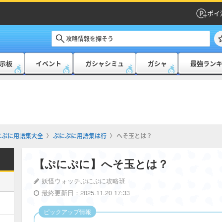
ポイ
示板
イベント
ガシャシミュ
ガシャ
最強ラン
にぷに用語集大全
ぷにぷに用語集は行
へそ玉とは？
【ぷにぷに】へそ玉とは？
妖怪ウォッチぷにぷに攻略班
最終更新日：2025.11.20 17:33
ピックアップ情報