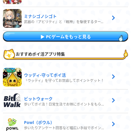
ミナシゴノシゴト
武器の『アビリティ』と『戦神』を駆使するターン制コマンドバトルRPG！
PCゲームをもっと見る
おすすめポイ活アプリ特集
ウッディ‐守ってポイ活
「ウッディ」を守ってお世話してポイントゲット！
ビットウォーク
歩いてポイ活！日常生活でお得にポイントをもらおう
Powl（ポウル）
歩いたりアンケート回答など幅広い手段でポイントをゲット