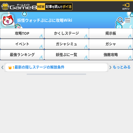
妖怪ウォッチぷにぷに攻略Wiki
攻略TOP
かくしステージ
掲示板
イベント
ガシャシミュ
ガシャ
最強ランキング
妖怪ぷに一覧
強敵攻略
最新の隠しステージの解放条件
もっとみる
おたすけ
1
2