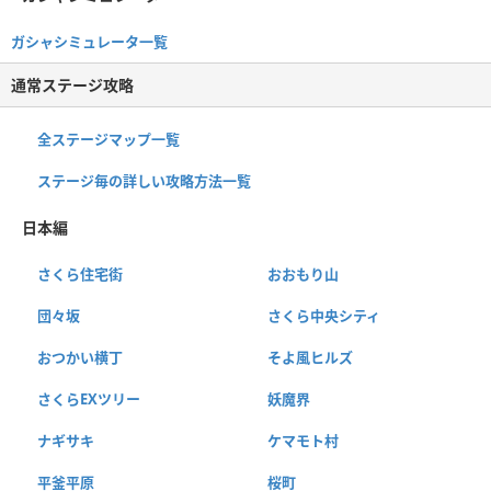
ガシャシミュレータ一覧
通常ステージ攻略
全ステージマップ一覧
ステージ毎の詳しい攻略方法一覧
日本編
さくら住宅街
おおもり山
団々坂
さくら中央シティ
おつかい横丁
そよ風ヒルズ
さくらEXツリー
妖魔界
ナギサキ
ケマモト村
平釜平原
桜町