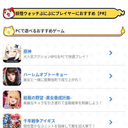
妖怪ウォッチぷにぷにプレイヤーにおすすめ【PR】
PCで遊べるおすすめゲーム
原神
大人気アクションRPGをPCで快適プレイ！
ハーレムオブトーキョー
美女と一緒に歌舞伎町で成り上がれ！
総裁の野望 -美女養成計画-
美麗なキャラを引き連れて金融戦争を制覇しよう！
千年戦争アイギス
個性豊かなユニットを指揮して敵を迎え撃て！