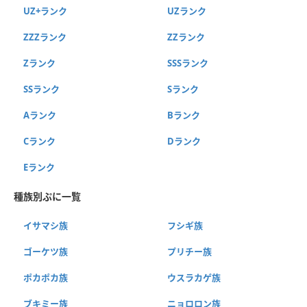
UZ+ランク
UZランク
ZZZランク
ZZランク
Zランク
SSSランク
SSランク
Sランク
Aランク
Bランク
Cランク
Dランク
Eランク
種族別ぷに一覧
イサマシ族
フシギ族
ゴーケツ族
プリチー族
ポカポカ族
ウスラカゲ族
ブキミー族
ニョロロン族