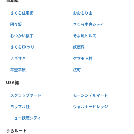
日本編
さくら住宅街
おおもり山
団々坂
さくら中央シティ
おつかい横丁
そよ風ヒルズ
さくらEXツリー
妖魔界
ナギサキ
ケマモト村
平釜平原
桜町
USA編
スクラップヤード
モーシンデルマート
ヨップル社
ウォルナービレッジ
ニュー妖魔シティ
うらルート