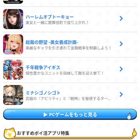
ハーレムオブトーキョー
美女と一緒に歌舞伎町で成り上がれ！
総裁の野望 -美女養成計画-
美麗なキャラを引き連れて金融戦争を制覇しよう！
千年戦争アイギス
個性豊かなユニットを指揮して敵を迎え撃て！
ミナシゴノシゴト
武器の『アビリティ』と『戦神』を駆使するターン制コマンドバトルRPG！
PCゲームをもっと見る
おすすめポイ活アプリ特集