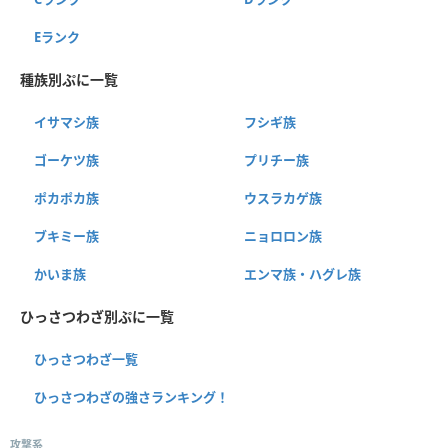
Eランク
種族別ぷに一覧
イサマシ族
フシギ族
ゴーケツ族
プリチー族
ポカポカ族
ウスラカゲ族
ブキミー族
ニョロロン族
かいま族
エンマ族・ハグレ族
ひっさつわざ別ぷに一覧
ひっさつわざ一覧
ひっさつわざの強さランキング！
攻撃系