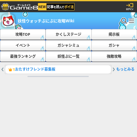
妖怪ウォッチぷにぷに攻略Wiki
攻略TOP
かくしステージ
掲示板
イベント
ガシャシミュ
ガシャ
最強ランキング
妖怪ぷに一覧
強敵攻略
おたすけフレンド募集板
もっとみる
ともだち
1
2