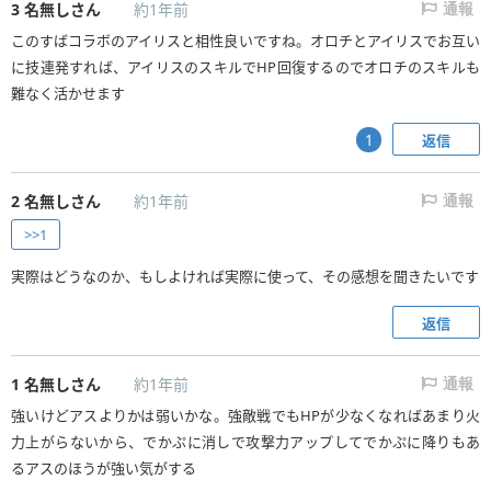
3
名無しさん
約1年前
通報
このすばコラボのアイリスと相性良いですね。オロチとアイリスでお互い
に技連発すれば、アイリスのスキルでHP回復するのでオロチのスキルも
難なく活かせます
返信
1
2
名無しさん
約1年前
通報
>>1
実際はどうなのか、もしよければ実際に使って、その感想を聞きたいです
返信
1
名無しさん
約1年前
通報
強いけどアスよりかは弱いかな。強敵戦でもHPが少なくなればあまり火
力上がらないから、でかぷに消しで攻撃力アップしてでかぷに降りもあ
るアスのほうが強い気がする