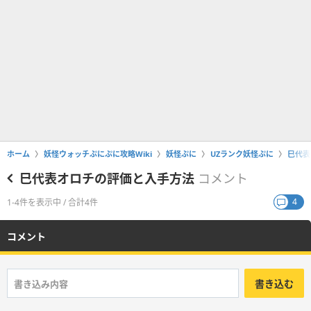
ホーム
妖怪ウォッチぷにぷに攻略Wiki
妖怪ぷに
UZランク妖怪ぷに
巳代表
巳代表オロチの評価と入手方法
コメント
4
1-4件を表示中 / 合計4件
コメント
書き込む