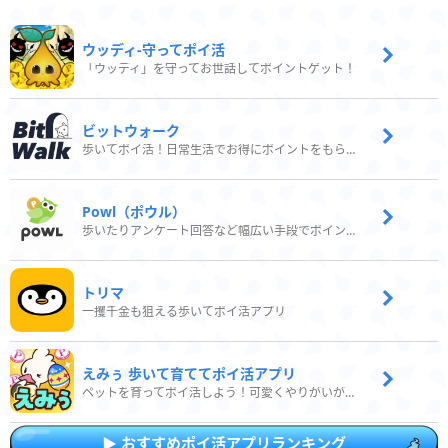
ウッディ‐守ってポイ活
「ウッディ」を守ってお世話してポイントゲット！
ビットウォーク
歩いてポイ活！日常生活でお得にポイントをもらおう
Powl（ポウル）
歩いたりアンケート回答など幅広い手段でポイントをゲット
トリマ
一攫千金も狙える歩いてポイ活アプリ
えみぅ 歩いて育ててポイ活アプリ
ペットを育ってポイ活しよう！可愛くやりがいがある新感覚アプリ
おすすめポイ活アプリランキング