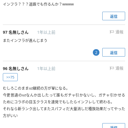
インフラ？？？道路でも作るんか？wwww
返信
97
名無しさん
1年以上前
通報
またインフラが進んじまう
返信
2
96
名無しさん
1年以上前
通報
>>75
むしろこのままuz継続の方が🗑️になる。
今更普通のuzなんか出したって誰もガチャ引かないし、ガチャ引かせる
ためにコラボの目玉クラスを連発でもしたらインフレして終わる。
それなら新ランク出してまたスパフィだ大量消しだ種族効果だってやった
方がいい
返信