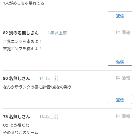
1人がめっちゃ暴れてる
返信
82
別の名無しさん
1年以上前
通報
吉兆エンマを崇めよ！
吉兆エンマを称えよ！
返信
80
名無しさん
1年以上前
通報
なんか新ランクの癖に評価9点なの笑う
返信
75
名無しさん
1年以上前
通報
Uz+とか🗑️だな
やめるわこのゲーム