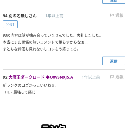
94
別の名無しさん
1年以上前
通報
>>91
93の内容は話が噛み合っていませんでした、失礼しました。
本当にまた関係の無いコメントで荒らすからなぁ…
まともな評価も見れないしコレもう終ってる。
返信
92
大魔王ダークロード ◆O0vSNXJS.A
1年以上前
通報
新ランクのロゴかっこいいねぇ。
THE・最強って感じ