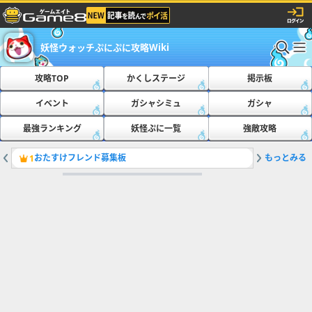
妖怪ウォッチぷにぷに攻略Wiki
攻略TOP
かくしステージ
掲示板
イベント
ガシャシミュ
ガシャ
最強ランキング
妖怪ぷに一覧
強敵攻略
おたすけフレンド募集板
もっとみる
ともだち
1
2